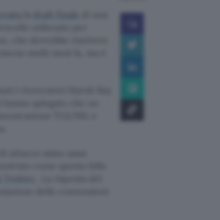
rovato
la
draft finale
di una
tocollo utilizzato per
ne, che dovrebbe risolvere
emerso molti mesi fa, ma è
ati i ricercatori Marsh Ray
li hanno spiegato che un
comunicazione TLS/SSL e
a.
di attacco siano assai
ostrato come questa falla
i Twitter
. La risposta del
oziazione delle connessioni