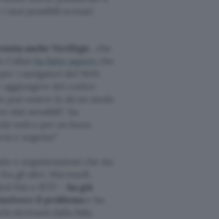
 i suoi possibili scenari
ervenuta anche VeriSign
, che
im Callan
ha fatto sapere
che
er i navigatori del Web.
er aggiungere del codice
non può essere in alcun modo
 dati sensibili”, ha
 siti web e per un buon
eria e urgente”
de e organizzazioni che sta
a gli altri, Microsoft,
Red Hat e IETF –
ha già
isolvere il problema
e ha
hi derivanti dalla falla.