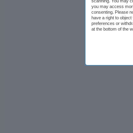
scanning. You may cl
you may access more 
consenting. Please no
have a right to objec
preferences or withdr
at the bottom of the 