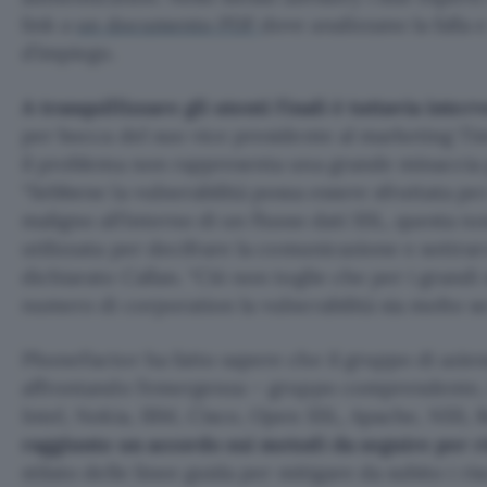
link a
un documento PDF
dove analizzano la falla e
d’impiego.
A tranquillizzare gli utenti finali è tuttavia int
per bocca del suo vice presidente al marketing T
il problema non rappresenta una grande minaccia p
“Sebbene la vulnerabilità possa essere sfruttata p
maligno all’interno di un flusso dati SSL, questa 
utilizzata per decifrare la comunicazione e sottrarre
dichiarato Callan. “Ciò non toglie che per i grandi
numero di corporation la vulnerabilità sia molto s
PhoneFactor ha fatto sapere che il gruppo di azien
affrontando l’emergenza – gruppo comprendente, fr
Intel, Nokia, IBM, Cisco, Open SSL, Apache, NSS, 
raggiunto un accordo sui metodi da seguire per r
stilato delle linee guida per mitigare da subito i risc