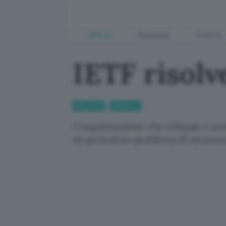
Offerte
Business
Fintech
IETF risolv
Sicurezza
Antivirus
L'organizzazione che sviluppa e pro
un pericoloso problema di sicurezz