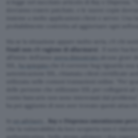
si legge nel succitato articolo di Ray e Dispensa. “T
dovranno essere patchate, e le nuove copie dovran
insieme a molte applicazioni client e server. Una la
probabilmente costretta ad aggiornare ogni softwa
Ma se la situazione appare molto seria, c’è chi so
finali non c’è ragione di allarmarsi
. Il noto hack
all’inizio dell’anno
aveva dimostrato
alcune gravi d
SSL,
ha spiegato
che il corrente bug riguarda una 
autenticazione SSL, chiamata
client certificate a
utilizzata nelle comuni transazioni online. “Per qu
delle persone che utilizzano SSL per collegarsi ad
conto bancario non sono interessati dal problema”,
ha poi aggiunto di non aver trovato questi attacchi 
In
un advisory
,
Ray e Dispensa smentiscono per
che la vulnerabilità da loro scoperta non è ristretta
authentication. Nello stesso advisory i due espert