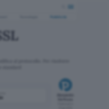
ment
Tecnologia
Pubblicità
SSL
fica al protocollo. Per risolvere
lo standard
come
Alessandro
le
Del Rosso
Pubblicato il
12 gen 2010