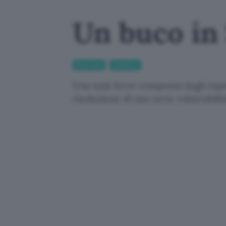
Un buco in 
Sicurezza
Antivirus
Una task force composta dagli esper
risoluzione di una seria vulnerabilit