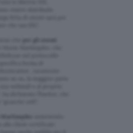
utte le librerie SSL
no essere distribuite
rga fetta di utenti sarà poi
re che usa SSL”.
stiene che
per gli utenti
er Moxie Marlinspike, che
ebolezze nel protocollo
specifica forma di
uthentication
, raramente
anto ne so, la maggior parte
 una webmail o al proprio
 ha dichiarato l’hacker, che
“granché utili”.
ò Marlinspike
sostenendo
 alla client certificate
i hanno anche pubblicato il