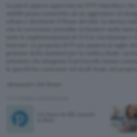
La patch appena approvata da IETF impedisce che
middle
possa consentire ad un aggressore di rine
cifrata e dirottarne il flusso dei dati. La storica 
che la correzione potrebbe richiedere molti mesi 
tutte le implementazioni di TLS in circolazione e si
Internet. La proposta IETF ora passerà al vaglio de
gestione dello standard per la ratifica finale: i pri
soluzioni che integrano il protocollo hanno comun
le specifiche contenute nel draft finale nel propri
Alessandro Del Rosso
TI POTREBBE INTERESSARE
Un buco in SSL scuote
la Rete