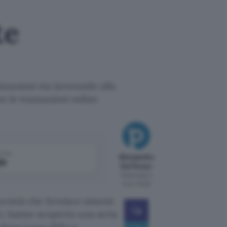
te
zzazioni sta lavorando alla
re le transazioni online
come
Alessandro
le
Del Rosso
Pubblicato il
6 nov 2009
ocietà che fornisce sistemi
ri, hanno scoperto una seria