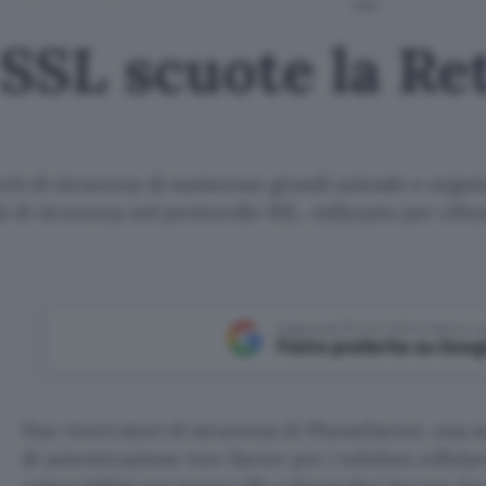
SSL scuote la Re
ti di sicurezza di numerose grandi aziende e organi
à di sicurezza nel protocollo SSL, utilizzato per cifra
Aggiungi Punto Informatico 
Fonte preferita su Goog
Due ricercatori di sicurezza di PhoneFactor, una s
di autenticazione two-factor per i telefoni cellula