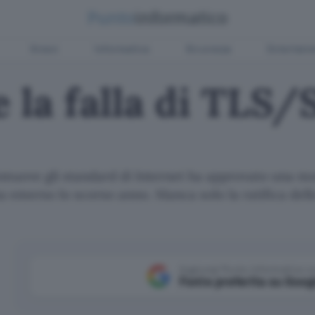
Green
Informatica
Sicurezza
Entertain
e la falla di TLS/
muove gli standard di Internet ha approvato una modi
a emerso lo scorso anno. Manca solo la ratifica del
Aggiungi Punto Informatico 
Fonte preferita su Goog