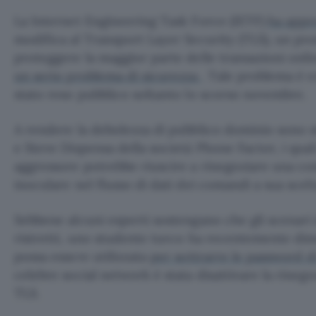
La Internet Engineering Task Force (IETF)
ha app
modifica al Transport Layer Security (TLS), un pro
proteggere la maggior parte delle transazioni onli
un serio problema di sicurezza
. Tale problema è 
stato reso pubblico soltanto lo scorso novembre.
A rendere la debolezza di pubblico dominio sono st
e Steve Dispensa della società Phone Factor, i qua
aggressore potrebbe riuscire a rinegoziare una 
inoculare nel flusso di dati dei comandi a sua scelt
Sebbene alcuni esperti sostengano che gli scenari 
ristretti, uno studente turco ha recentemente dim
possa essere utilizzata
per sottrarre le password d
celebre social network è stata disattivare la rineg
TLS.