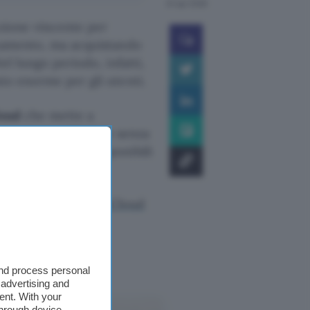
24 apr 2026
zione vincente per
onamento, ma acquistando
el lungo periodo, infatti,
io enorme per gli utenti.
oud
che mette a
i suoi piani lifetime senza
di pCloud sono disponibili
il
sito ufficiale di pCloud
and process personal
Cloud
 advertising and
ent. With your
through device