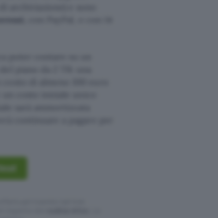
 di archiviazione) e sono
eressi
, con PayPal, e con 14
ca poter contare su un
 del piano da 2 TB: una
 costo di almeno 100 euro
 un costo iniziale unico
ziale sarà ammortizzata
vrà continuare a pagare per
Cloud
ffettuati tramite tali link
l rispetto del
codice etico
. Le