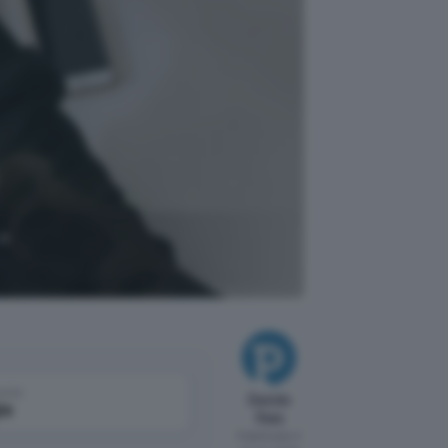
 e
come
Davide
le
Raia
Pubblicato il