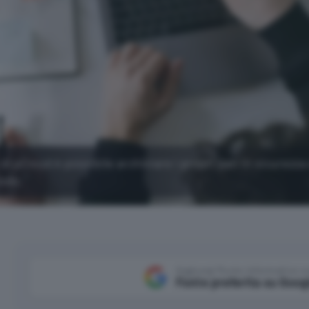
 di pCloud è possibile archiviare i propri dati in sicurezza
iodo.
Aggiungi Punto Informatico 
Fonte preferita su Goog