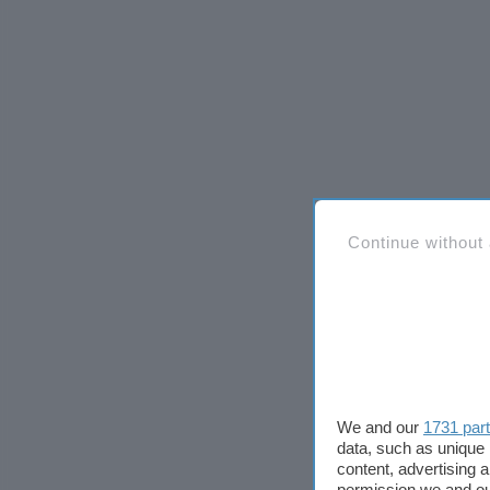
Continue without
We and our
1731 par
data, such as unique 
content, advertising
permission we and o