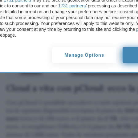
ick to consent to our and our
1731 partners
’ processing as described 
detailed information and change your preferences before consenting
te that some processing of your personal data may not require your 
t to such processing. Your preferences will apply to this website only
aw your consent at any time by returning to this site and clicking the
webpage.
Manage Options
Cloud a vita con pCloud: ecco l
Con pCloud è possibile accedere a varie opzioni per
tra le opzioni disponibili troviamo il piano da
500 
euro
invece di 299 euro, e il piano da
2 TB
, che c
euro. A completare l’offerta c’è il piano da
10 TB
ch
invece di 1.890 euro. Tutte le versioni proposte 