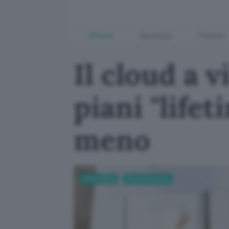
Offerte
Business
Fintech
Il cloud a v
piani "life
meno
Informatica
Cloud & Hosting