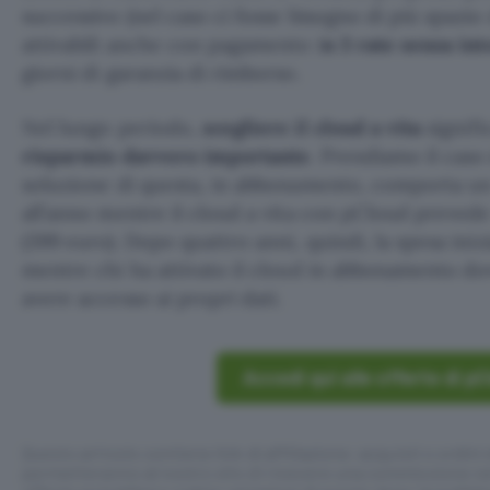
successivo (nel caso ci fosse bisogno di più spazio
attivabili anche con pagamento i
n 3 rate senza int
giorni di garanzia di rimborso.
Nel lungo periodo,
scegliere il cloud a vita
signifi
risparmio davvero importante
. Prendiamo il caso
soluzione di questa, in abbonamento, comporta un
all’anno mentre il cloud a vita con pCloud prevede
(399 euro). Dopo quattro anni, quindi, la spesa ini
mentre chi ha attivato il cloud in abbonamento do
avere accesso ai propri dati.
Accedi qui alle offerte di p
Questo articolo contiene link di affiliazione: acquisti o ordini e
permetteranno al nostro sito di ricevere una commissione ne