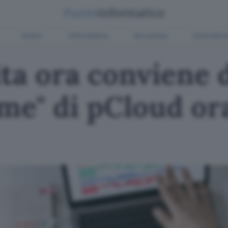
Green
Informatica
Sicurezza
Entertain
ita ora conviene d
time" di pCloud o