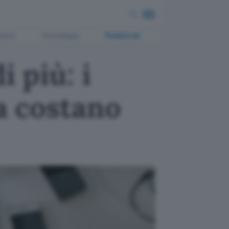
ment
Tecnologia
Pubblicità
i più: i
ra costano