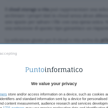
Il
cloud storage a vita
può rappresentare una solu
archiviare i propri dati in cloud senza alcun abb
uno spazio per salvare i file con una spesa unica. N
una soluzione di questo tipo garantisce un risparm
La soluzione giusta per il cloud a vita arriva da
pCl
disposizione
fino a 10 TB di spazio “a vita”
grazie a
abbonamento. In questo momento, inoltre, i piani 
 accepting
con
fino a 700 euro di sconto
.
Per accedere subito alle offerte basta raggiungere 
qui di sotto.
We value your privacy
tners
store and/or access information on a device, such as cookies 
Accedi qui alle offerte di p
identifiers and standard information sent by a device for personalised
 and content measurement, audience research and services developm
ur
1731 partners
may use precise geolocation data and identification 