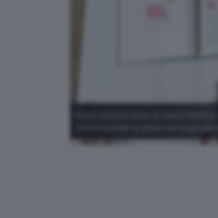
Con il cloud a vita e un piano lifetime
minimizzando la spesa nel lungo per