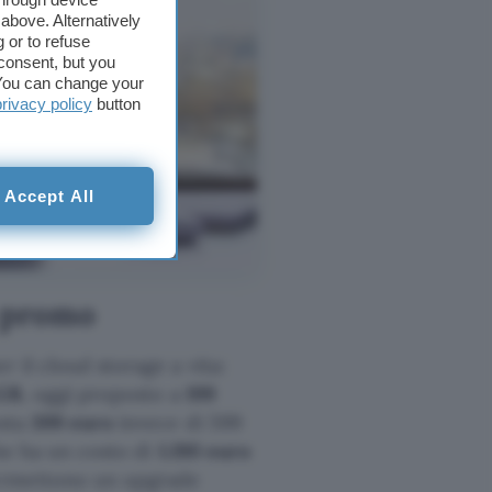
above. Alternatively
 or to refuse
consent, but you
. You can change your
privacy policy
button
Accept All
a promo
 il cloud storage a vita:
GB
, oggi proposto a
199
osta
399
euro
invece di 599
e ha un costo di
1.190
euro
permettono un upgrade