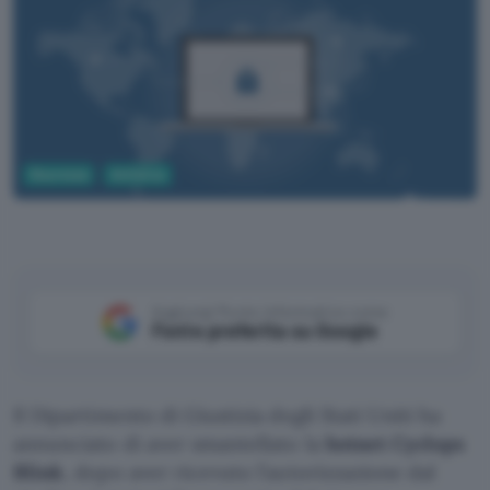
Sicurezza
Antivirus
Pixabay
Aggiungi Punto Informatico come
Fonte preferita su Google
Il Dipartimento di Giustizia degli Stati Uniti ha
annunciato di aver smantellato la
botnet Cyclops
Blink
, dopo aver ricevuto l’autorizzazione dal