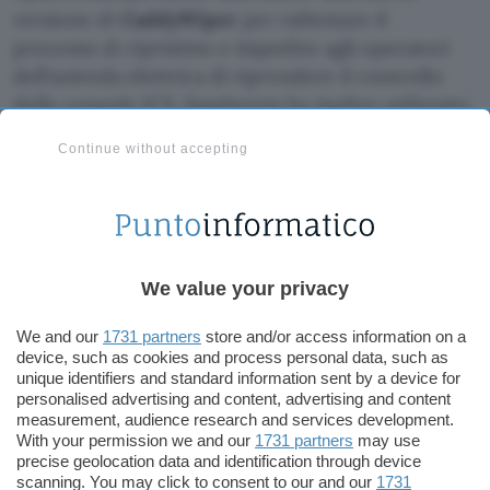
versione di
CaddyWiper
per rallentare il
processo di ripristino e impedire agli operatori
dell’azienda elettrica di riprendere il controllo
delle console ICS. Sandworm ha inoltre utilizzato
tre malware distruttivi per Linux e Solaris che
Continue without accepting
ESET ha trovato nella rete interna:
Orcshred,
Soloshred e Awfulshred
. La principale
funzionalità è la stessa, ovvero cancellare tutti i
file. CaddyWiper serviva inoltre per eliminare le
tracce di Industroyer2.
We value your privacy
We and our
1731 partners
store and/or access information on a
device, such as cookies and process personal data, such as
unique identifiers and standard information sent by a device for
personalised advertising and content, advertising and content
measurement, audience research and services development.
With your permission we and our
1731 partners
may use
precise geolocation data and identification through device
scanning. You may click to consent to our and our
1731