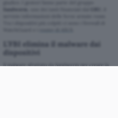
giudice. I gestori fanno parte del gruppo
Sandworm
, uno dei tanti finanziati dal
GRU
, il
servizio informazioni delle forze armate russe.
Tra i dispositivi più colpiti ci sono i firewall di
WatchGuard e i
router di ASUS
.
L’FBI elimina il malware dai
dispositivi
Il malware sfruttato da Sandworm per creare la
botnet Cyclops Blink (erede di
VPNFilter
) è stato
identificato soprattutto nei
dispositivi di
WatchGuard e ASUS
. I cybercriminali russi hanno
ottenuto il controllo remoto (e quindi l’accesso
alla rete) attraverso un aggiornamento del
firmware. I dispositivi degli ignari utenti sono
stati suddivisi in due gruppi, uno composto dai