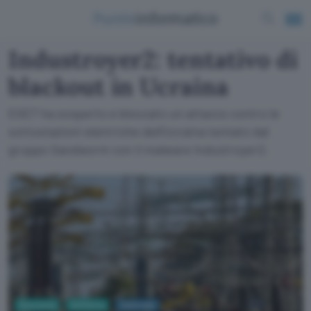
Industroyer2: tentativo di
blackout in Ucraina
ESET ha scoperto e bloccato un attacco contro le
sottostazioni elettriche dell'Ucraina tentato dal
gruppo Sandworm con il malware Industroyer2.
Sicurezza
Antivirus
Cyberwar