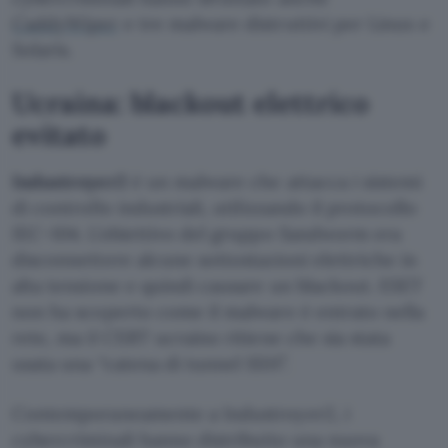
CaddyWiper
e tre malware distruttivi per Linux e
Solaris.
Ucraina: blackout elettrico
evitato
Industroyer2
è un malware che attacca i sistemi
di controllo industriali, utilizzando il protocollo
IEC-104. L’obiettivo del gruppo Sandworm era
disconnettere alcune sottostazioni elettriche in
alta tensione e quindi causare un blackout. ESET
non ha scoperto come il malware è entrato nella
rete, ma il CERT ucraino ritiene che sia stata
usata una “catena di tunnel SSH”.
Contemporaneamente a Industroyer2, i
cybercriminali hanno distribuito una nuova