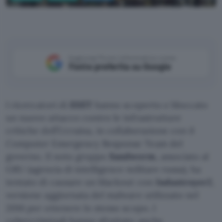
Pixabay
Aggiungi Punto Informatico come
Fonte preferita su Google
I ricercatori di
ESET
hanno scoperto e bloccato
un nuovo attacco contro le infrastrutture
critiche dell’Ucraina, in collaborazione con il
Computer Emergency Response Team del
governo. Il noto gruppo
Sandworm
, associato al
GRU (agenzia di intelligence militare russa), ha
tentato di causare un blackout con
Industroyer2
,
versione aggiornata del malware utilizzato nel
2016 per ottenere lo stesso scopo. I
cybercriminali hanno sfruttato anche