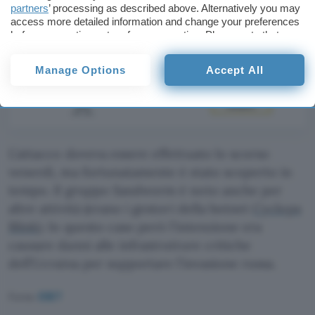
partners
’ processing as described above. Alternatively you may
access more detailed information and change your preferences
before consenting or to refuse consenting. Please note that
some processing of your personal data may not require your
consent, but you have a right to object to such processing. Your
Manage Options
Accept All
preferences will apply to this website only. You can change
your preferences or withdraw your consent at any time by
returning to this site and clicking the
privacy policy
button at the
bottom of the webpage.
L’attacco doveva essere effettuato lo scorso
venerdì, ma fortunatamente è stato scoperto in
tempo. Il gruppo Sandworm è noto anche per
altre attività (erano i gestori della botnet
Cyclops
Blink
). In questo caso però l’intenzione era
causare danni alle infrastrutture critiche
dell’Ucraina per supportare l’invasione russa.
Fonte:
ESET