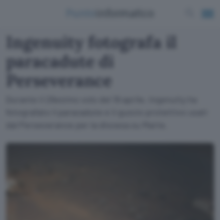
Ingenuity fotografa il
paracadute di
Perseverance
Durante il 26esimo volo del 19 aprile, Ingenuity ha
fotografato il paracadute e il guscio protettivo usati
dal Perseverance per la discesa su Marte.