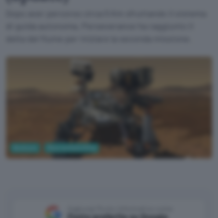
Dopo aver percorso circa 5 Km sfruttando il sistema
di guida autonoma, Perseverance ha raggiunto il
delta del fiume per iniziare la seconda missione.
Business
Ricerca Scientifica
NASA
Aggiungi Punto Informatico come
Fonte preferita su Google