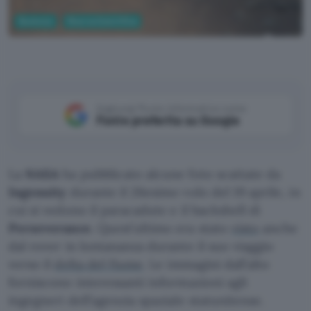
Business
Ricerca Scientifica
NASA
Aggiungi Punto Informatico come
Fonte preferita su Google
La
NASA
ha pubblicato alcune foto scattate da
Ingenuity
durante il 26esimo volo del 19 aprile, in
cui si vedono il paracadute e il backshell di
Perseverance
. Quest’ultimo era stato
visto
anche
dal rover in lontananza durante il suo viaggio
verso il
delta del fiume
. Le immagini dall’alto
forniscono interessanti informazioni agli
ingegneri dell’agenzia spaziale statunitense.