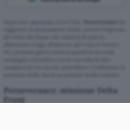
Dopo aver
percorso
circa 5 Km,
Perseverance
ha
raggiunto la destinazione finale, ovvero l’ingresso
del delta del fiume che miliardi di anni fa
alimentava il lago all’interno del cratere Jezero.
Nei prossimi giorni inizierà quindi la seconda
campagna scientifica con la raccolta di altri
campioni di roccia che potrebbero confermare la
presenza della vita in un passato molto remoto.
Perseverance: missione Delta
Front
Il viaggio verso il delta del fiume, denominato
Three Forks
, è iniziato il 14 marzo. Perseverance
ha impiegato circa un mese per percorrere 5 Km,