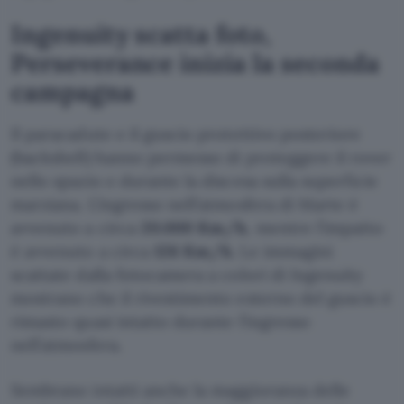
Ingenuity scatta foto,
Perseverance inizia la seconda
campagna
Il paracadute e il guscio protettivo posteriore
(backshell) hanno permesso di proteggere il rover
nello spazio e durante la discesa sulla superficie
marziana. L’ingresso nell’atmosfera di Marte è
avvenuto a circa
20.000 Km/h
, mentre l’impatto
è avvenuto a circa
126 Km/h
. Le immagini
scattate dalla fotocamera a colori di Ingenuity
mostrano che il rivestimento esterno del guscio è
rimasto quasi intatto durante l’ingresso
nell’atmosfera.
Sembrano intatti anche la maggioranza delle