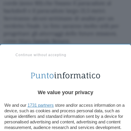
corde (sono 80) che fissano il paracadute al
backshell e il paracadute largo 21,5 metri.
Serviranno alcuni settimane di analisi per un
verdetto finale. Le foto saranno molto utili per
progettare gli atterraggi delle future missioni,
come
Mars Sample Return
.
Continue without accepting
We value your privacy
We and our
1731 partners
store and/or access information on a
device, such as cookies and process personal data, such as
unique identifiers and standard information sent by a device for
personalised advertising and content, advertising and content
measurement, audience research and services development.