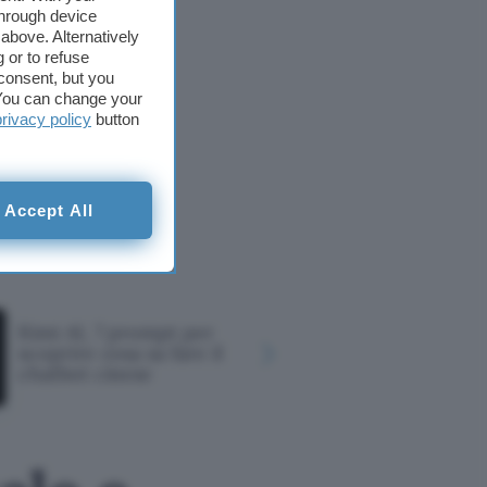
through device
above. Alternatively
 or to refuse
consent, but you
. You can change your
privacy policy
button
Accept All
Kimi AI, 7 prompt per
Razzo Falc
scoprire cosa sa fare il
schianta s
chatbot cinese
possibili 