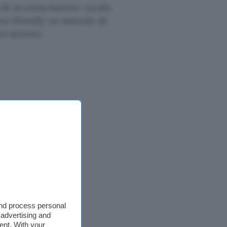
 di riconoscimento vocale,
ono Mondly un metodo di
el settore.
and process personal
 advertising and
ent. With your