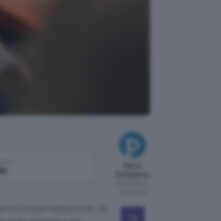
come
Marco
le
Ponteprino
Pubblicato il
5 set 2022
astico è ormai imminente. In