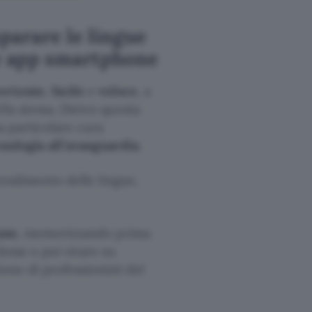
parare le lingue
e app smartphone
ertente
,
facile
e
veloce
, a
la stessa. Dietro questa
na particolare cura
cnologia all’avanguardia
.
endimento delle lingue,
une
, memorizzando prima
esse e poi virare su
ione di professionisti del