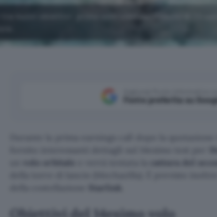
re nuovi obiettivi: primo volo orbitale, rilascio di 20 sate
ore.
Aggiungi Punto Informatico 
Fonte preferita su Goog
Durante la prima earnings call dopo la quotazione
fornito interessanti dettagli sul 14esimo test per
S
un
volo orbitale
e verrà tentata la
cattura del sec
della torre di lancio (Mechazilla). È previsto inoltre 
della costellazione
Starlink
.
Obiettivi del 14esimo volo