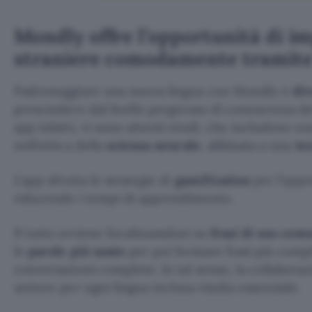
Mondly offre l’opportunità di im
straniere comodamente tramit
Padroneggiare una nuova lingua con Mondly è
div
prescindere dal livello pregresso di conoscenza del
app infatti, vi sono attenti studi, che includono u
nell’ottica della
scienza neurale
, abbinata a una
te
L’app sfrutta le strategie di
gamification
per l’appr
riducendo i tempi di apprendimento.
Il tutto avviene focalizzandosi su
frasi di uso com
le
parole più usate
per poi formare frasi più compl
conversazioni complete. In tal senso, la collaboraz
settore per ogni lingua inclusa risulta essenziale.