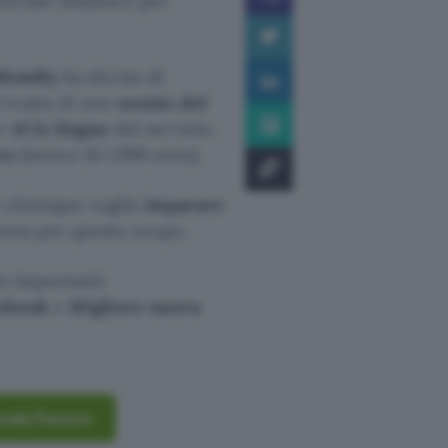
teriale didattico per
Mondly
ha deciso di
 tratta di uno
sconto del
 e
41 le lingue
del servizio,
ro
(invece di 1.999 euro).
r chiunque voglia
imparare
ata per questo scopo.
ni importanti
cebook
e
Migliore nuova
 Mondly Premium