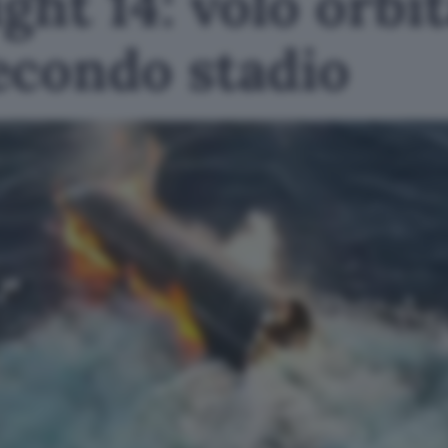
ght 14: volo orbit
econdo stadio