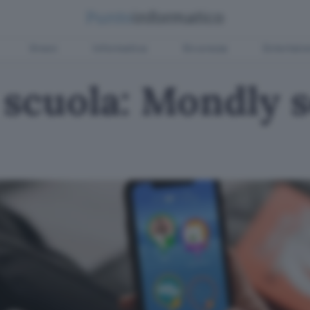
Green
Informatica
Sicurezza
Entertain
a scuola: Mondly 