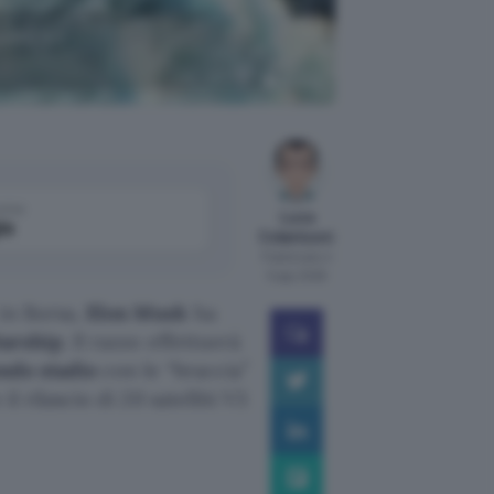
lliti V3
SpaceX
come
Luca
le
Colantuoni
Pubblicato il
5 ago 2026
 in Borsa,
Elon Musk
ha
tarship
. Il razzo effettuerà
ondo stadio
con le “braccia”
il rilascio di 20 satelliti V3