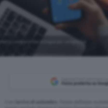
acchetto completo con 41 lingue per sempre tuo
Aggiungi Punto Informatico 
Fonte preferita su Goog
Con l’
arrivo di settembre
, l’inizio dell’anno scol