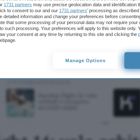
cinese
ur
1731 partners
may use precise geolocation data and identification 
ick to consent to our and our
1731 partners
’ processing as described 
turco
detailed information and change your preferences before consenting
te that some processing of your personal data may not require your 
t to such processing. Your preferences will apply to this website only
e tanti altri linguaggi.
aw your consent at any time by returning to this site and clicking the
webpage.
Iscriviti adesso a Mondly
Manage Options
TI POTREBBE INTERESSARE
Starship Flight 14: volo
orbitale e recupero
secondo stadio