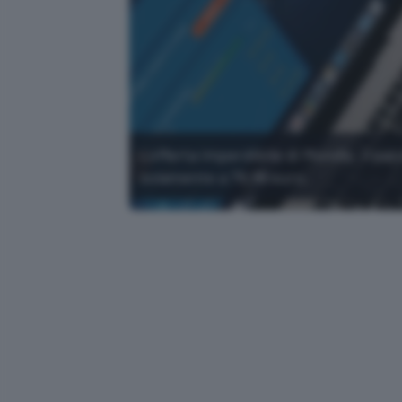
L'offerta imperdibile di Mondly: il p
solamente a 79,99 euro.