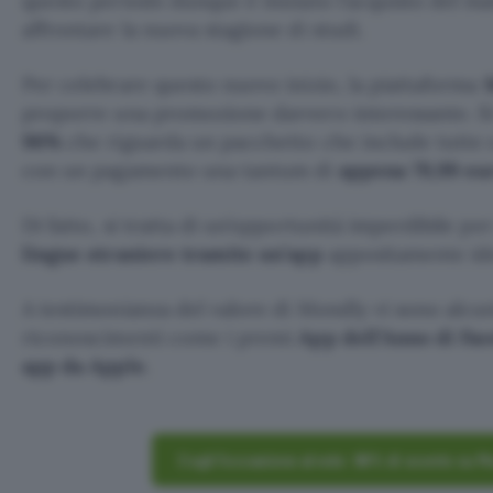
questo periodo dunque è iniziato l’acquisto del ma
affrontare la nuova stagione di studi.
Per celebrare questo nuovo inizio, la piattaforma
proporre una promozione davvero interessante. Si
96%
che riguarda un pacchetto che include tutte
con un pagamento una tantum di
appena 79,99 eu
Di fatto, si tratta di un’opportunità imperdibile pe
lingue straniere tramite un’app
appositamente ide
A testimonianza del valore di Mondly vi sono alcu
riconoscimenti come i premi
App dell’Anno di Fa
app da Apple
.
Cogli l’occasione al volo: 96% di sconto su