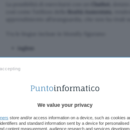
La possibilità di esercitarsi con un
Chatbot
, dotato
così come l’utilizzo della
Realtà Aumentata
, rend
apprendimento all’avanguardia, che non ha rivali n
Tra le lingue incluse in Mondly figurano:
inglese
francese
 accepting
tedesco
spagnolo
russo
We value your privacy
giapponese
tners
store and/or access information on a device, such as cookies 
coreano
identifiers and standard information sent by a device for personalised
 and content measurement, audience research and services developm