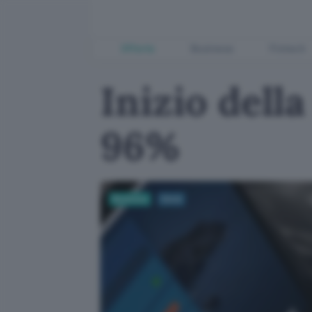
Offerte
Business
Fintech
Inizio dell
96%
Business
Corsi