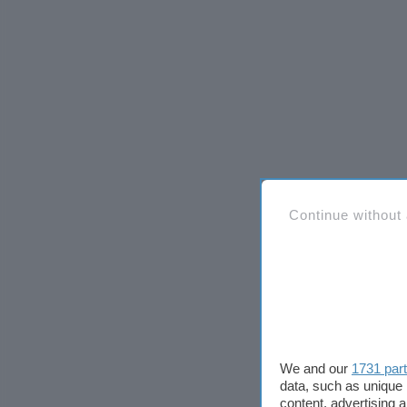
Continue without
We and our
1731 par
data, such as unique 
content, advertising