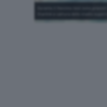
Durante il 14esimo test sono previsti t
Starlink e cattura dello stadio superi