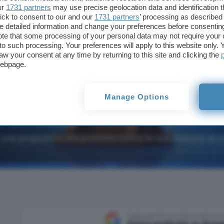
ur
1731 partners
may use precise geolocation data and identification 
ick to consent to our and our
1731 partners
’ processing as described 
detailed information and change your preferences before consenting
te that some processing of your personal data may not require your 
t to such processing. Your preferences will apply to this website only
aw your consent at any time by returning to this site and clicking the
webpage.
Manage Options
na ghigliottina alla protesta contro la realizzazione di 
Aggiungi Punto Informatico 
Fonte preferita su Goog