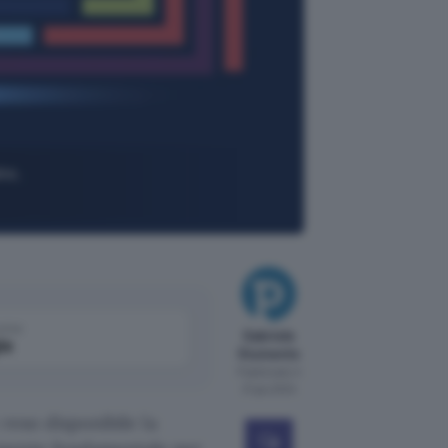
ke,
come
Gabriele
le
Giumento
Pubblicato il
21 giu 2024
reso disponibile la