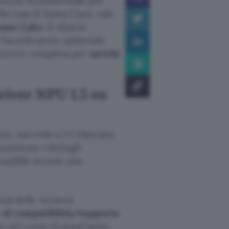
nente fondamentale per
la casa di Santa Clara, vale
unar Lake
. Il rilascio
 l’acceleratore upstream
n source completa per
carichi
driver NPU 1.5 su
ux, succede a 1.2 rilasciata
ualmente i dettagli
ssibile fornire uno
nza delle versioni
 di compatibilità/supporto
e nel corso di quest’anno.