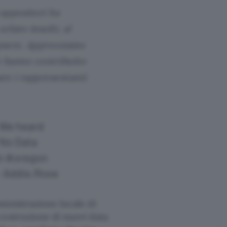
oppositori ha
rlato insulti, al
manere. Apprezziamo
he hanno contribuito
re i rappresentanti
 We heard
 No Data
n
#oregon
– Addie.Rose
ministrazione locale di
costruzione di nuovi data