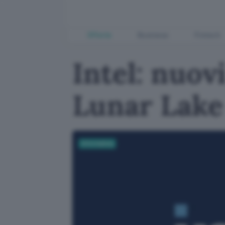
Offerte
Business
Fintech
Intel: nuov
Lunar Lake
Informatica