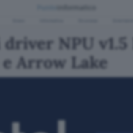
Green
Informatica
Sicurezza
Entertain
i driver NPU v1.5
 e Arrow Lake