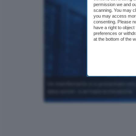
permission we and o
scanning. You may cl
you may access more 
consenting. Please no
have a right to objec
preferences or withdr
at the bottom of the 
Un manifestante si è presentato con u
data center: è arrivata la moratoria.