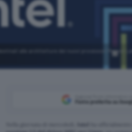
 destinati alle architetture dei nuovi processori Meteor La
Aggiungi Punto Informatico 
Fonte preferita su Goog
Nella giornata di mercoledì,
Intel
ha ufficialmente 