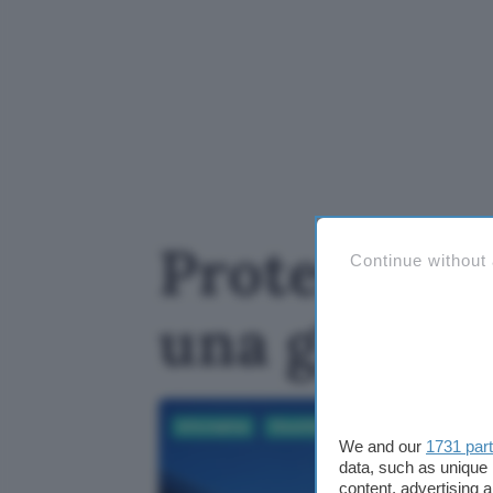
Proteste co
Continue without
una ghiglio
Informatica
Cloud & Hosting
We and our
1731 par
data, such as unique 
content, advertising