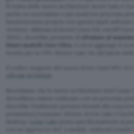
Si tratta delle nuove architetture Arrow Lake e L
anche un nuovissimo e più moderno processo produ
funzioneranno proprio con questo stack software
versione, abbinata al kernel Linux 6.8, oneAPI Lev
2024.1, dovrebbe permette di
sfruttare al massimo
futuri modelli Core Ultra
. A ciò si aggiunge il co
fornito per le CPU Meteor Lake fin dal lancio del
Il codice sorgente del nuovo driver Intel NPU v1.5
ufficiali di GitHub
.
Ricordiamo che le nuove architetture Intel Lunar
dovrebbero essere realizzate con un processo pro
dovrebbe finalmente portarsi davanti alla concorre
prestazioni/consumo. Mentre Arrow Lake è l’archi
desktop,
Lunar Lake
punta specificatamente ai porta
con un approccio SoC a moduli, realizzati tramite