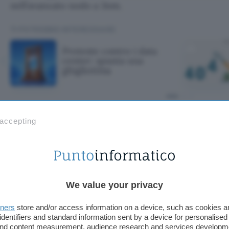
nell’avanzato nodo a 3nm.
TI POTREBBE INTERESSARE
Proteste contro i data
center: spunta una
ghigliottina
ntro i data cente
 accepting
ttina
We value your privacy
tners
store and/or access information on a device, such as cookies 
identifiers and standard information sent by a device for personalised
 and content measurement, audience research and services developm