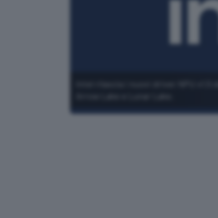
Intel rilascia i nuovi driver NPU v1.5
Arrow Lake e Lunar Lake.