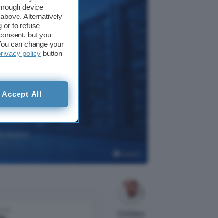
through device
above. Alternatively
 or to refuse
consent, but you
. You can change your
privacy policy
button
Accept All
un nuovo
ChatGPT
come
Cristiano
le