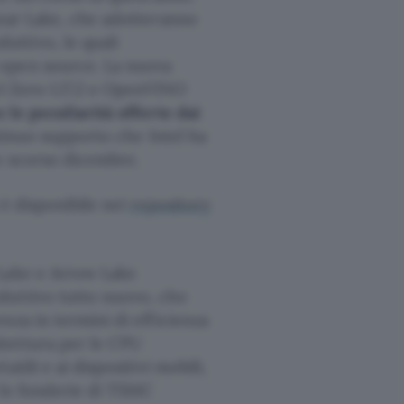
unar Lake, che adotteranno
ttivo, le quali
 open source. La nuova
el Zero 1.17.2 e OpenVINO
 le peculiarità offerte dai
ntinuo supporto che Intel ha
lo scorso dicembre.
 è disponibile nei
repository
 Lake e Arrow Lake
duttivo tutto nuovo, che
nza in termini di efficienza
tettura per le CPU
tili e ai dispositivi mobili,
 le fonderie di TSMC