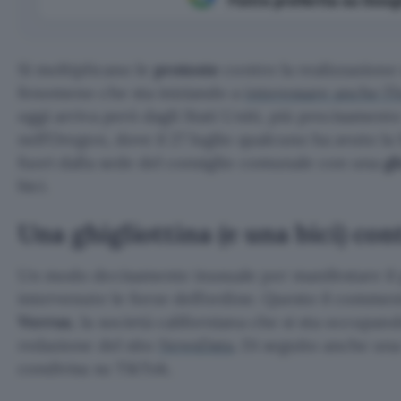
Si moltiplicano le
proteste
contro la realizzazione
fenomeno che sta iniziando a
interessare anche l’It
oggi arriva però dagli Stati Uniti, più precisamente
nell’Oregon, dove il 27 luglio qualcuno ha avuto la 
fuori dalla sede del consiglio comunale con una
gh
bici.
Una ghigliottina (e una bici) con
Un modo decisamente inusuale per manifestare il 
intervenute le forze dell’ordine. Questo il commen
Verrus
, la società californiana che si sta occupand
redazione del sito
NewsData
. Di seguito anche un
condivisa su TikTok.