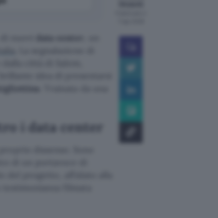
Ghidotti
Pubblicato il
7 ago 2026
 di nuovi
data center
, un
alia
. La segnalazione di
 dalla città di Salem,
brillante idea di presentarsi
igliottina
. Trainata da una
tro i data center
proprio dissenso. Sono
to di un portavoce di
o del progetto, affidato alla
a testimonianza filmata