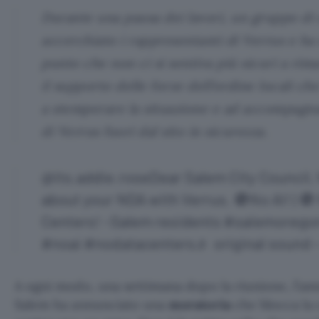
Durante una pausa dei lavori, un gruppo di 
accerchiato i rappresentanti di Verrus e ha u
punto che non ci si sentiva più sicuri a ri
il supporto delle forze dell’ordine locali c
a stemperare la situazione e ad accompagna
di Verrus fuori dal sito in sicurezza.
@its.addie.rose
Dear Salem City Council,
about your NDA with Verrus. 🚫No AI! | 🚫
Centers! -Salem residents
#salemorego
#noai
#nodatacenters
♬ original sound 
A ogni modo, una settimana dopo la riunione, l’am
Salem ha annunciato una
moratoria
che blocca la 