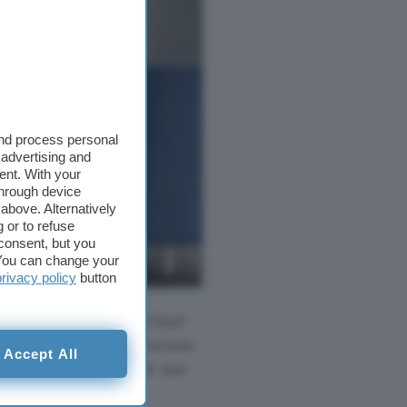
and process personal
 advertising and
ent. With your
through device
above. Alternatively
 or to refuse
consent, but you
. You can change your
privacy policy
button
 Presidente e COO (Chief
o al 2012, quando divenne
Accept All
EO di Intel. Queste le sue