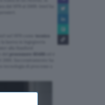
si tratta di un ritorno, in
ra dal 1979 al 2009. Intel ha
pensieri.
Intel nel 1979 come
tecnico
la laurea in Ingegneria
ster alla Stanford
e del
processore 80486
ed è
l 2001. Successivamente ha
on tecnologia di processo a