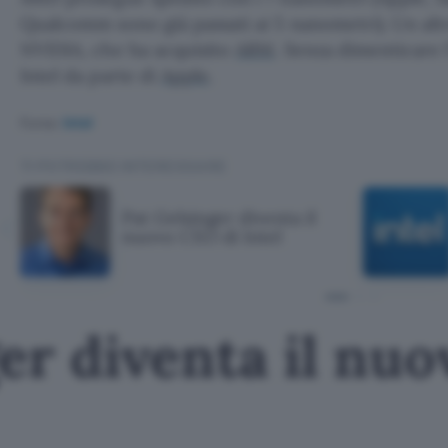
Qualcomm sono già passati ai 5 nanometri). Un alt
NVIDIA, che ha acquisito
ARM
. Senza dimenticare
Intel da parte di
Apple
.
Fonte:
Intel
TI POTREBBE INTERESSARE
Pat Gelsinger diventa il
nuovo CEO di Intel
er diventa il nu