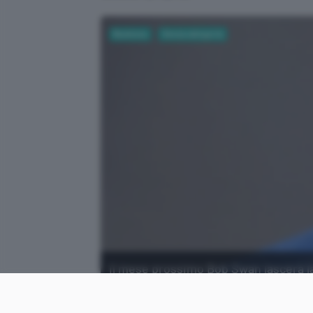
Business
Senza categoria
Il mese prossimo Bob Swan lascerà la 
Gelsinger, già a capo di VMware.