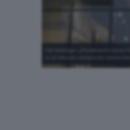
Pat Gelsinger, ufficialmente nuovo CEO
in un mercato sempre più concorrenz