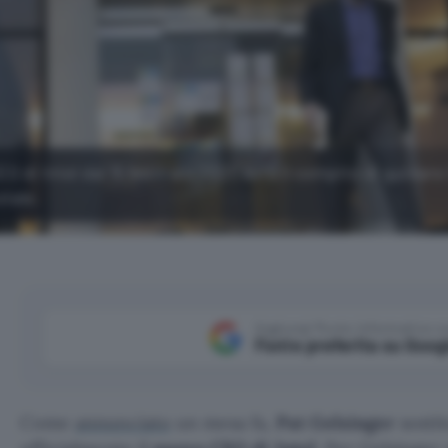
 di Intel dal 15 febbraio 2021, avrà il compito di guidare 
iale.
Aggiungi Punto Informatico 
Fonte preferita su Goog
Come
annunciato
un mesa fa,
Pat Gelsinger
sostit