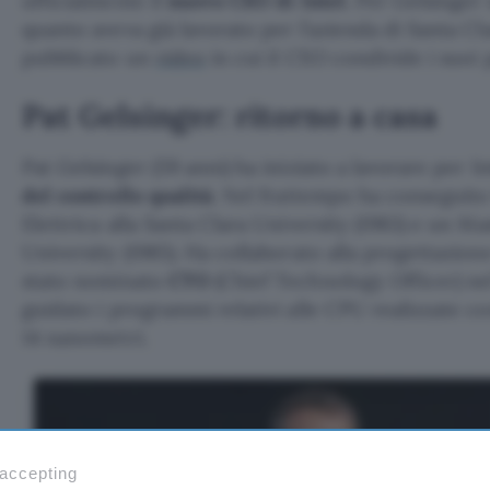
ufficialmente il
nuovo CEO di Intel
. Per Gelsinger 
quanto aveva già lavorato per l’azienda di Santa Cla
pubblicato un
video
in cui il CEO condivide i suoi 
Pat Gelsinger: ritorno a casa
Pat Gelsinger (59 anni) ha iniziato a lavorare per 
del controllo qualità
. Nel frattempo ha conseguito 
Elettrica alla Santa Clara University (1983) e un Ma
University (1985). Ha collaborato alla progettazion
stato nominato
CTO
(Chief Technology Officer) ne
guidato i programmi relativi alle CPU realizzate c
14 nanometri.
 accepting