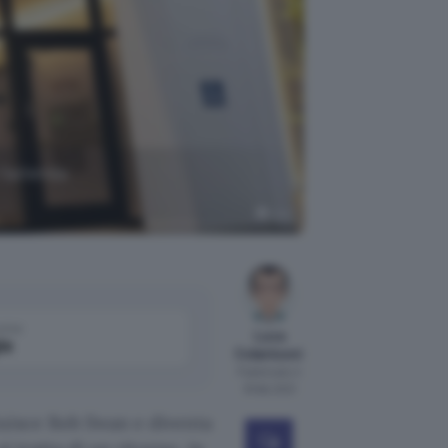
l'azienda
Intel
come
Luca
le
Colantuoni
Pubblicato il
16 feb 2021
uisce Bob Swan e diventa