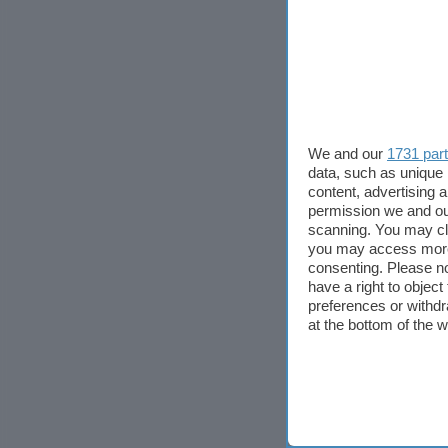
We and our
1731 par
data, such as unique 
content, advertising
permission we and o
scanning. You may cl
you may access more 
consenting. Please no
have a right to objec
preferences or withdr
at the bottom of the 