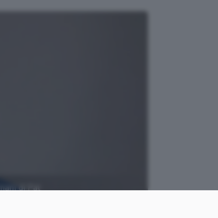
mani di Pat
Intel