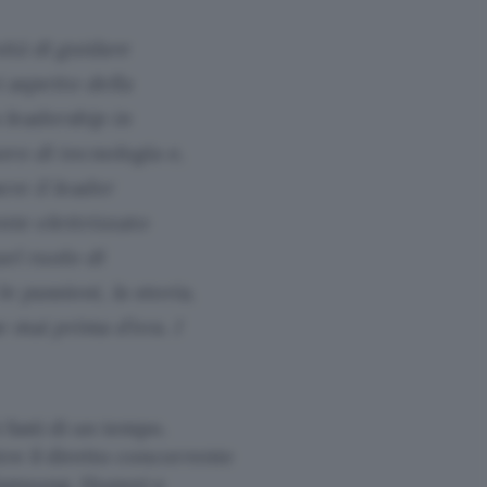
ità di guidare
 aspetto della
 leadership in
oro di tecnologia e,
ere il leader
te elettrizzato
el ruolo di
e passioni, la storia,
 mai prima d’ora. I
 fasti di un tempo.
tre il diretto concorrente
Samsung, Huawei e