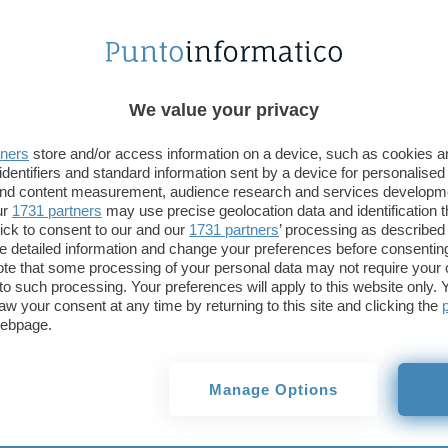
We value your privacy
tners
store and/or access information on a device, such as cookies 
identifiers and standard information sent by a device for personalised
 and content measurement, audience research and services developm
ur
1731 partners
may use precise geolocation data and identification 
ick to consent to our and our
1731 partners
’ processing as described 
detailed information and change your preferences before consenting
te that some processing of your personal data may not require your 
t to such processing. Your preferences will apply to this website only
aw your consent at any time by returning to this site and clicking the
webpage.
Gelsinger ha lasciato Intel nel 2009 per diventare
Operating Officer) di
EMC
, cariche mantenute fin
Manage Options
CEO di
VMware
. Dal 15 febbraio 2021 è il nuovo C
prime parole: