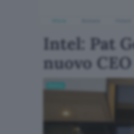
Offerte
Business
Fintech
Intel: Pat G
nuovo CEO
Business