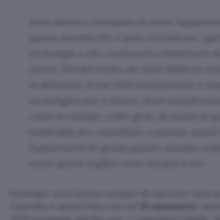
Sono davvero entusiasta di avere l’opportun
questa azienda che è stata cruciale per ogni
tecnologia e che continuerà a mantenere la
futuro. Perché credo che Intel abbia un tes
in definitiva, il suo DNA fondamentale è ess
tecnologico per il futuro. Sono semplicemen
come tecnologo, come geek, di essere in qu
leadership per contribuire a portare avanti l
l’opportunità di questa grande azienda come
nostri giorni migliori sono davanti a noi.
Gelsinger avrà l’arduo compito di riportare Intel ai
L’azienda è ancora bloccata sui
14 nanometri
, men
AMD prosegue spedito con i 7 nanometri (Apple, 