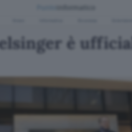
Green
Informatica
Sicurezza
Entertain
elsinger è uffici