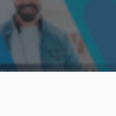
 un sito con l'aiuto dell'AI in poco tempo e
Aggiungi Punto Informatico 
Fonte preferita su Goog