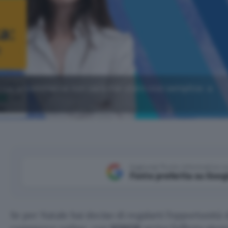
il tuo e-commerce non sarà mai stato così semplice: a
Aggiungi Punto Informatico 
Fonte preferita su Goog
Se per Natale hai deciso di regalarti l’opportunità d