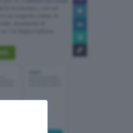
ta per te. A
partire da 1 euro
rischi economici, con un
on un negozio online in
iciale, strumenti di
u 7 in lingua italiana.
ONOS