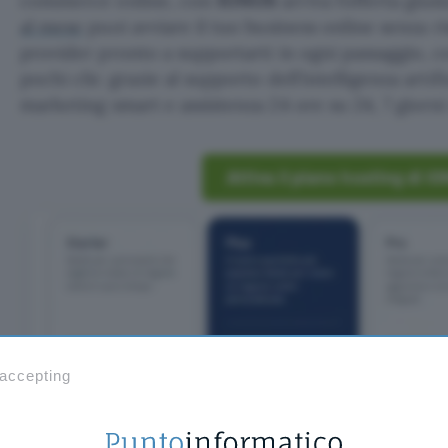
commerce online, con
IONOS
arriva l’offerta gius
al mese
puoi avviare il tuo business online senza 
provider pronto a supportarti in ogni passaggio, c
pochi clic grazie al supporto dell’intelligenza artif
marketing smart e assistenza 24 ore su 24, 7 giorni s
Attiva il piano hosting di I
 accepting