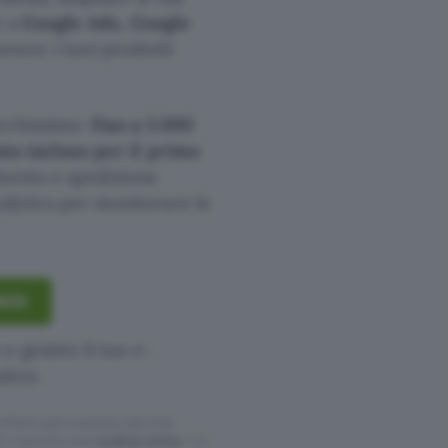
e a
Google Ads, Google
overe i tuoi prodotti
cchissimo:
fino a 5.000
io incluso per il primo
mento e spedizione
nalytics per monitorare le
ONOS
e gestire il tuo e-
ndere.
ffettuati tramite tali link
l rispetto del
codice etico
. Le