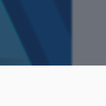
come
Giovanni
le