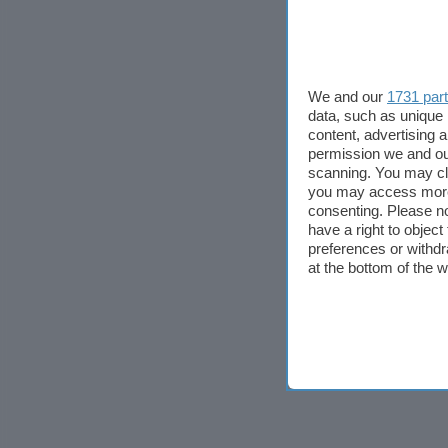
We and our
1731 par
data, such as unique 
content, advertising
permission we and o
scanning. You may cl
you may access more 
consenting. Please no
have a right to objec
preferences or withdr
at the bottom of the 