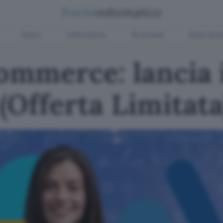
Green
Informatica
Sicurezza
Entertain
mmerce: lancia i
Offerta Limitata