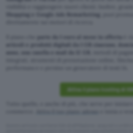
visibilità e raggiungere nuovi clienti. Inoltre, grazi
Shopping e Google Ads Remarketing
, puoi promu
direttamente sui motori di ricerca.
Il piano che
parte da 1 euro al mese in offerta
è ri
articoli e prodotti digitali da 1 GB ciascuno
,
domin
anno, una casella e‑mail da 12 GB
, metodi di paga
integrati, strumenti di prenotazione online, SiteA
performance e persino un generatore di testi IA.
Attiva il piano hosting di I
Tutto quello, e anche di più, che serve per iniziare 
commerce.
Attiva il tuo piano adesso
e inizia a ve
Questo articolo contiene link di affiliazione: acquisti o ordini e
permetteranno al nostro sito di ricevere una commissione ne