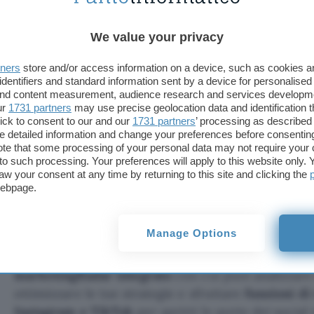
We value your privacy
Creare il tuo sito e-commerce non è mai stato cos
passaggi puoi affidarti al
generatore AI
che costru
tners
store and/or access information on a device, such as cookies 
tuo store in base alle tue esigenze oppure, se prefe
identifiers and standard information sent by a device for personalised
centinaia di template già pronti studiati da designe
 and content measurement, audience research and services developm
ur
1731 partners
may use precise geolocation data and identification 
di riflettere al meglio il tuo brand e aiutarti a vend
ick to consent to our and our
1731 partners
’ processing as described 
detailed information and change your preferences before consenting
Con l’apertura di un negozio online tramite IONOS
te that some processing of your personal data may not require your 
t to such processing. Your preferences will apply to this website only
pagamento facilmente integrabili
, così che i tuoi
aw your consent at any time by returning to this site and clicking the
in modo sicuro e veloce. Avrai a disposizione una 
webpage.
apposita app per smartphone e tablet
da cui aver
prodotti, ordini e spedizioni, con una logistica se
Manage Options
Il pacchetto include inoltre
strumenti di marketin
marketingRadar integrato
con cui puoi analizzare
ottimizzare le tue strategie e sfruttare
funzioni di
Instagram e TikTok
per aprirti le porte dei social