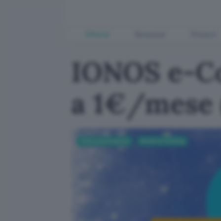
Offerte
Business
Fintech
IONOS e-Co
a 1€/mese (
Telecomunicazioni
Domini e hosting