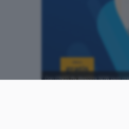
Con IONOS My WebSite NOW puoi creare
averlo gratuito per un anno.