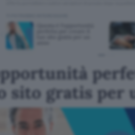
offerte potrebbero subire variazioni di prezzo dopo la pubbli
TI POTREBBE INTERESSARE
Questa è l'opportunità
perfetta per creare il
tuo sito gratis per un
anno
opportunità perfe
uo sito gratis per