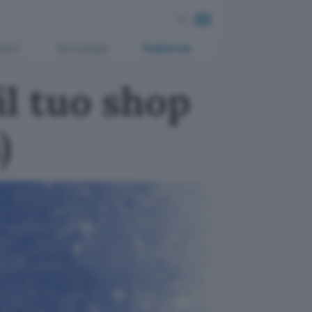
ment
Tecnologia
Pubblicità
l tuo shop
)