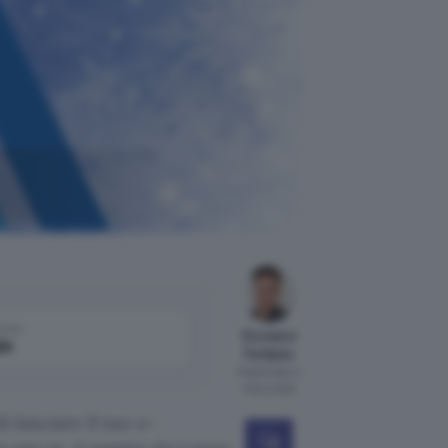
come
Giovanni
le
Ferlazzo
Pubblicato il
9 dic 2025
i lanciare il tuo e-