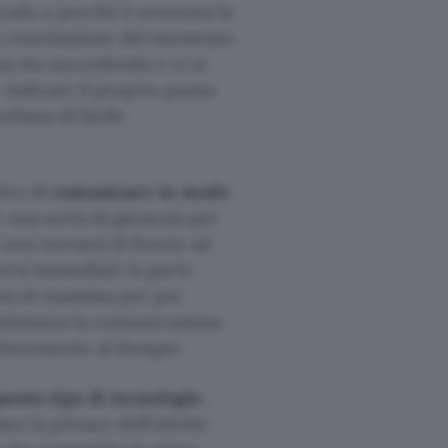
dendo e perché è avvenuta la
la concitazione del momento
sa sta succedendo e ci si
 indicare il proprio punto
urbana di facile
ivo di
comunicare in modo
è una sorta di garanzia per
 non trovarsi di fronte ad
rsi immediati; la parte
ni di massima per poi
 ottimizza la comunicazione
velocemente al dunque.
questo tipo di tecnologia
,
sce la privacy dell’utente