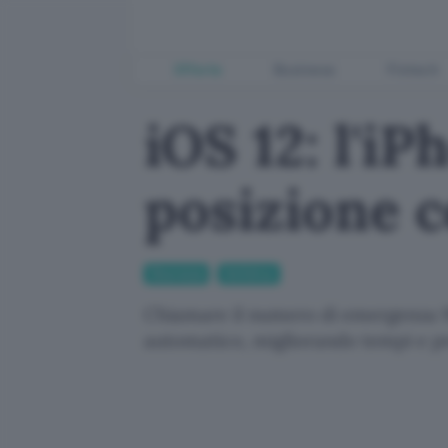
Offerte
Business
Fintech
iOS 12: l'i
posizione c
Sicurezza
Antivirus
Chiamare il numero di emergenza 91
automatico, migliorando tempi e pr