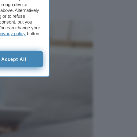
through device
above. Alternatively
 or to refuse
consent, but you
. You can change your
privacy policy
button
Accept All
8% di