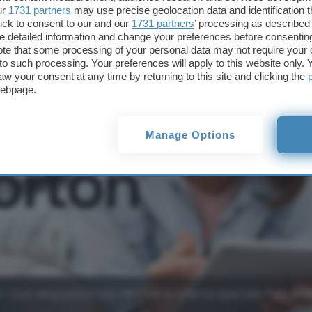
ur
1731 partners
may use precise geolocation data and identification 
ick to consent to our and our
1731 partners
’ processing as described 
detailed information and change your preferences before consenting
te that some processing of your personal data may not require your 
t to such processing. Your preferences will apply to this website only
aw your consent at any time by returning to this site and clicking the
webpage.
Manage Options
 i tuoi dispositivi con Norton in offerta speciale fino al 6