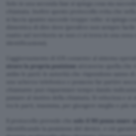
Solo in una seconda fase si spiega cosa sta succe
chiamata. Inoltre questo protocollo evita che nel
si faccia quanto succede troppe volte: si spiega co
dimentica di dire dove (peraltro non sempre facile
esatto sul territorio se non ci si trova in una zona 
identificazione).
L’aggiornamento di iOS consente al sistema operat
sicuro la propria posizione
attraverso quella che 
ambo le parti: le autorità che rispondono sanno di
uno scherzo telefonico e possono far partire socco
chiamante può risparmiare tempo dando indicazio
passare al motivo della chiamata. Si velocizza e si
tra le parti, insomma, per giungere meglio e più 
Il protocollo prevede che
solo il 911 possa usare 
identificando la posizione del device, e ciò garanti