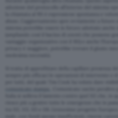
durante qualsivoglia altra chiamata. Questo aspett
adozione del protocollo all’interno del sistema op
la chiamata al 911 è espressione spontanea e volon
abuso. L’aggiornamento apre ovviamente a future ed
sistema potrebbe essere in futuro adottato anche da
(ampliando così il bacino di utenti che possono 
vantaggio organizzativo con il 911) e anche l’Europa
privacy è maggiore, potrebbe trovare il giusto m
medesima necessità.
Si tratta di approfittare della capillare presenza 
sempre più efficaci le operazioni di intervento e 
per tutti, del quale Tim Cook ha voluto dare visibi
comunicato stampa
. Comunicato uscito peraltro p
Italia si solleva il lamento contro quel 112 che, in
riesce più a gestire tutte le emergenze che in pass
tra 112, 113, 115 e 118. L’ennesimo progetto Europe
male, con fondi spesso insufficienti, risorse care