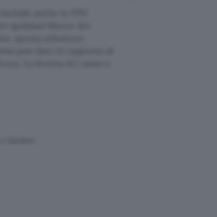
include anche la VPN
re qualsiasi blocco dei
nto, questa soluzione
ton può dare in rapporto al
nza. La licenza di 1 anno o
 e hacker