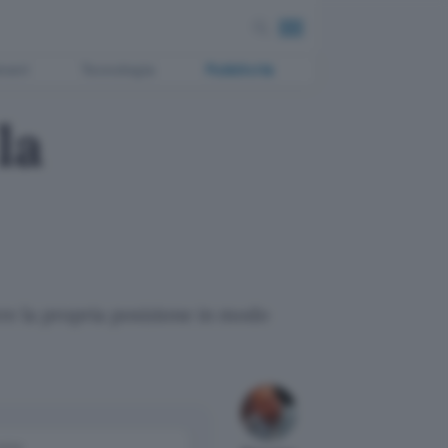
ment
Tecnologia
Pubblicità
la
re la propria posizione in modo
come