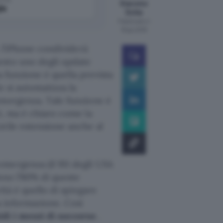
Giacomo
le
Dotta
Pubblicato il
18 giu 2018
, l’iPhone condividerà
esto uno degli update
a funzione è quella prevista
e si automatizza la
emergenza. Tale funzione è
i, ma è chiaro come la
utile estensione anche al
mergenza (il 911 degli USA
mno l’80% di queste
ità è quello di spiegare
 informazione. Così
idi i mezzi di soccorso
.