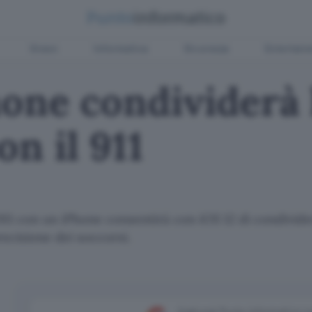
Green
Informatica
Sicurezza
Entertain
Phone condividerà 
on il 911
1 con un iPhone consentirà con iOS 12 di condivide
ecisione dei soccorsi.
Aggiungi Punto Informatico 