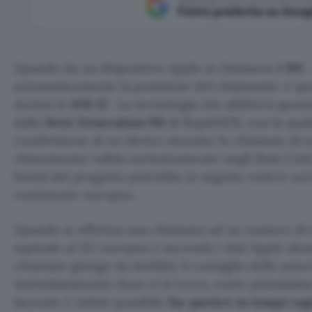
Fonte preferita su Goog
Quando da un dispositivo Apple si chiamerà il
911
automaticamente la posizione del chiamante: è qu
inclusi in
iOS 12
. La tecnologia che abiliterà quest
dalla
Next Generation 911
di RapidSOS, con la qual
condivisione di un device durante le chiamate di 
chiaramente valida esclusivamente negli Stati Unit
bontà del progetto potrebbe in seguito vedere un’
continente europeo.
Quando si effettua una chiamata ad un numero di e
equivale al 112 europeo e secondo i dati Apple ale
chiamate giunge da mobile), il consiglio delle autor
immediatamente dove ci si trova, come primissima
facendo è infatti possibile
far partire in tempi rap