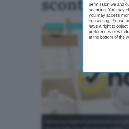
sconto
permission we and o
scanning. You may cl
you may access more 
consenting. Please no
have a right to objec
Sicurezza
Antivirus
preferences or withdr
at the bottom of the 
Ottieni la migliore protezione su tutti
sconto solo con attivazione online.