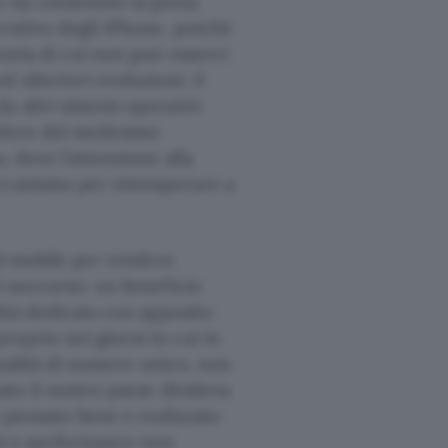
o ha consentito la piena
erativo degli iPhone, poiché
taria di cui non può esserci
 ulteriori evoluzioni: il
 altri sistemi operativi
godere del medesimo
, dove l’attenzione alla
eccanismo per ottemperare a
del mobile per rendere
di soccorso: un beneficio
lità dedicata con apposito
roprio nei giorni in cui in
 qualità di numero unico, non
ato il nostro paese divideva
o pensato bene e realizzato
nti e performance non