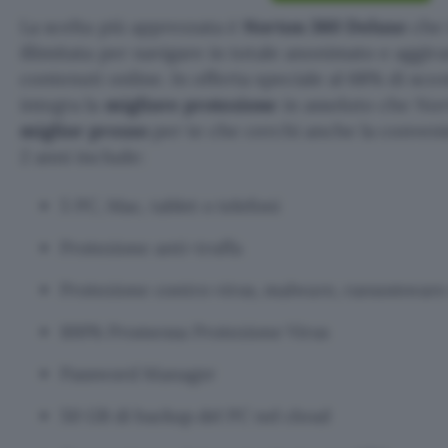
La scelta più apprezzata è
Norton 360 Deluxe
che 
illimitata per navigare in totale anonimato e aggira
contenuti online. In offerta speciale al 68% di sco
integra la
migliore protezione
in assoluto che Nor
miglior prezzo
per te che cerchi anche la convenie
2 anni include:
5 PC, Mac, tablet o telefoni
Protezione anti-truffa
Protezione contro virus, malware, ransomware
100% Promessa Protezione Virus
Password Manager
50 GB di backup del PC nel cloud