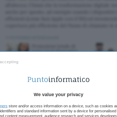
all’altezza. Chissà che la trasformazione digitale n
anche per questo, ad esempio usando i dispositivi
efficienti (come farà Apple con il 911) ed investen
copertura più efficiente del flusso di chiamate in 
TI POTREBBE INTERESSARE
Protezione totale di
tutti i tuoi dispositivi
con Norton fino al 68%
di sconto
 accepting
otale di tutti i t
We value your privacy
 con Norton fino 
tners
store and/or access information on a device, such as cookies 
identifiers and standard information sent by a device for personalised
 and content measurement, audience research and services developm