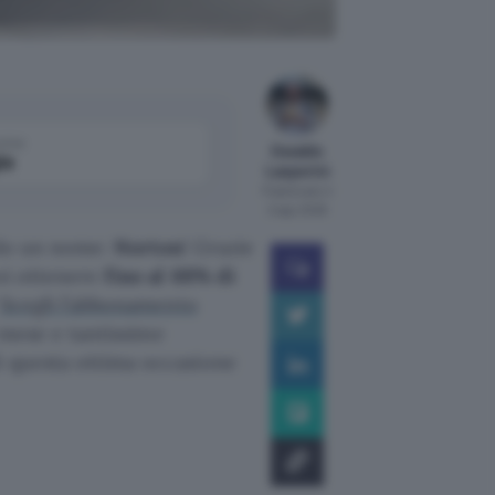
come
Osvaldo
le
Lasperini
Pubblicato il
2 ago 2026
solo un nome:
Norton
! Grazie
uoi ottenere
fino al 68% di
Scegli l’abbonamento
l mese e tantissime
i questa ottima occasione