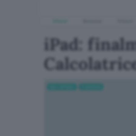
Offerte
Business
Fintech
iPad: final
Calcolatric
App e Software
Produttività