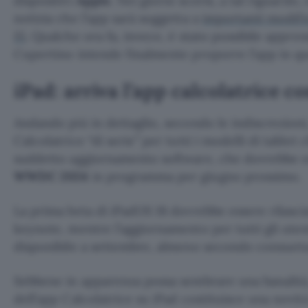
dispositivi
Apple
. Nei giorni scorsi, a tal riguardo, è
notizia che l’app sarà soggetta a
importanti modifi
15
. Qualche ora fa, invece, è stato possibile appren
Cupertino intende finalmente proporre l’app in q
iPad: arriva l’app calcolatrice c
Andando più in dettaglio, secondo le indiscrezion
Calcolatrice “di serie” per tutti i modelli di tablet
suddetto aggiornamento software, che dovrebbe es
WWDC 2024
in programma per giugno prossimo.
La prima beta di iPadOS 18 dovrebbe essere rilasc
keynote, mentre l’aggiornamento per tutti gli ute
disponibile a settembre, almeno secondo consuetu
Sebbene in apparenza possa sembrare una banalità, i
dell’app Calcolatrice su iPad costituisce una novità