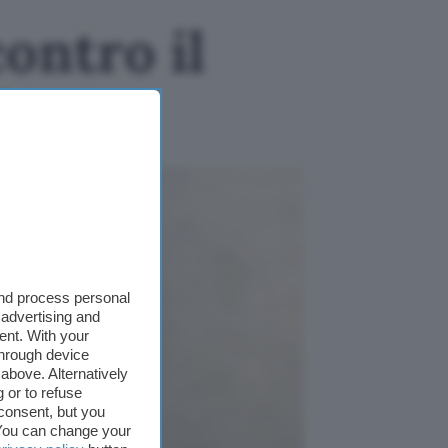
ontro il
ft
and process personal
 advertising and
ent. With your
through device
above. Alternatively
 or to refuse
consent, but you
. You can change your