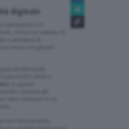
tà digitale
 un documento è il
erlo, ovvero un insieme di
i e istruzioni di
no essere recuperate,
uppati da Microsoft.
07 sono DOCX, XLSX e
tari
, in quanto
rosoft e servono gli
no i dati contenuti in un
arlo.
ità non documentate,
ftware originale implementa