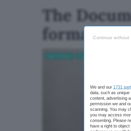
The Docume
formato OO
Continue without
App e Software
Produttività
We and our
1731 par
data, such as unique 
content, advertising
permission we and o
scanning. You may cl
you may access more 
consenting. Please no
have a right to objec