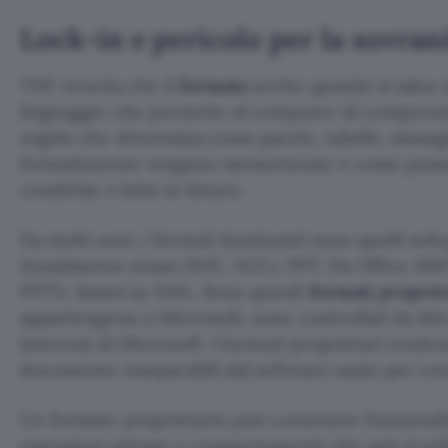
Lock-in e pericolo per la sovrani
TDF ricorda che il
formato
scelto quando si salva
linguaggio che permette al computer di comprend
regole che determina come parole, tabelle, immagin
formattazione vengono memorizzate e come posso
condivise e lette in futuro.
Da molti anni, i formati dominanti sono quelli svil
Inizialmente erano DOC, XLS e PPT. Da Office 20
PPTX, basati su XML. Sono quindi
formati proprie
appartengono a Microsoft, sono controllati da Mic
interessi di Microsoft. I formati proprietari rendo
documento inseparabili dal software usato per cre
Un formato proprietario può contenere funzional
estensioni private o comportamenti che solo il so