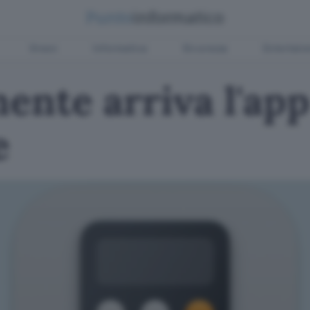
Green
Informatica
Sicurezza
Entertain
mente arriva l'app
e