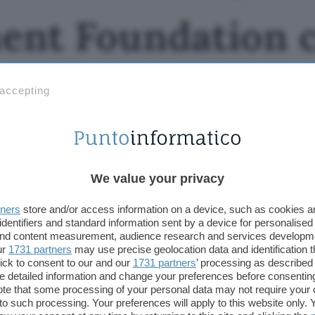
nt Foundation c
XML di Microso
 accepting
We value your privacy
tners
store and/or access information on a device, such as cookies 
identifiers and standard information sent by a device for personalised
 and content measurement, audience research and services developm
ur
1731 partners
may use precise geolocation data and identification 
ick to consent to our and our
1731 partners
’ processing as described 
detailed information and change your preferences before consenting
te that some processing of your personal data may not require your 
t to such processing. Your preferences will apply to this website only