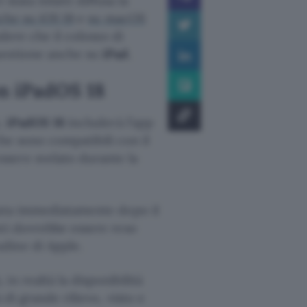
 stata infatti diffusa la
che su iOS 18
e
su macOS
dere che il colosso di
uestione anche su
iPad
.
on iPadOS 18
i,
iPadOS 18
includerà l’app
 che sono compatibili con il
sere svelato durante la
iata immediatamente dopo il
nti dovrebbe essere reso
dine di Apple.
n realtà la disponibilità
 di grande rilievo, visto e