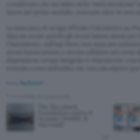
considerato che sui tablet della “mela morsicata” no
lancio del primo modello, avvenuto oltre 14 anni a
La mancanza di un’app ufficiale Calcolatrice su iP
data sui social, poiché gli utenti hanno atteso per 
Chiaramente, sull’App Store non mancano soluzioni 
utenti hanno potuto e dovuto affidarsi nel corso 
disposizione un’app integrata è chiaramente cosa b
tenendo conto dell’utilità che una calcolatrice pu
Fonte:
MacRumors
TI POTREBBE INTERESSARE
The Document
Foundation contro il
formato OOXML di
Microsoft