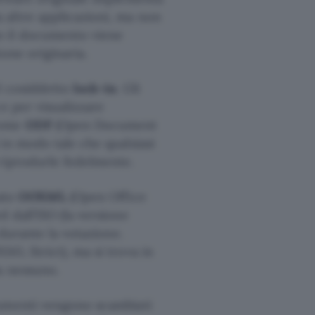
 altre applicazioni, ma non
o il documento viene
one originaria.
l cosiddetto
lock-in
. Gli
e per visualizzare
come
ODF
(Open Document
in modo tale che qualsiasi
 riprodurle fedelmente.
mato
OOXML
(Open Office
 dall’ISO (la versione
 durante la votazione.
ML Strict), ma si trova in
a nessuno.
cumenti vengono scambiati