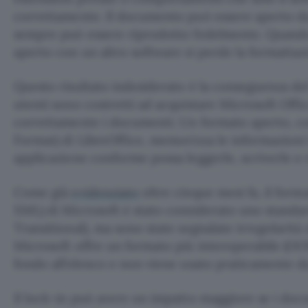
correttamente. Il documento può essere aperto da
sempre può essere riprodotto fedelmente. Quand
aperto con un altro software si perde la formattazi
Questo risultato indesiderato è la conseguenza de
utenti sono costretti ad acquistare Microsoft Offic
correttamente i documenti. Un formato aperto, 
Format) di LibreOffice, memorizza le informazioni 
applicazione conforme possa leggerle, scriverle e
Come già
evidenziato
oltre cinque mesi fa, il for
XML) di Microsoft è stato considerato uno standard
Transitional), ma sono state segnalate irregolarità
Microsoft offre un formato più interoperabile (OOX
fondo all’elenco e non viene usato praticamente d
Il lock-in può avere un impatto maggiore se i do