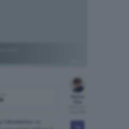
 che sono
Apple
come
Martina
le
Oliva
Pubblicato il
24 apr 2024
p Calcolatrice
sui