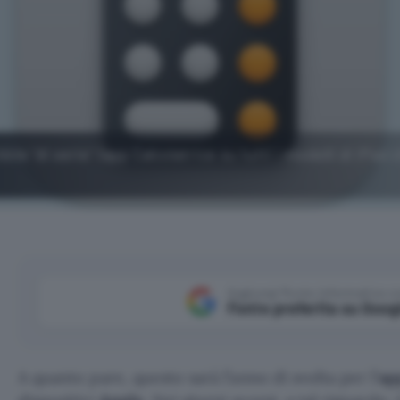
le "di serie" l'app Calcolatrice su tutti i modelli di iPad
Aggiungi Punto Informatico 
Fonte preferita su Goog
A quanto pare, questo sarà l’anno di svolta per l’
ap