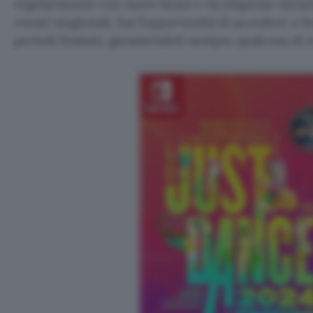
regolarmente con nuovi brani e ricompense durante
eventi stagionali, hai l’opportunità di accedere a br
periodi limitati, garantendoti sempre qualcosa di 