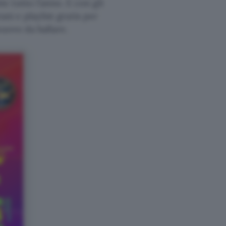
 tutto l’anno. E con gli
ani e playlist gratis per
nuovo da ballare.