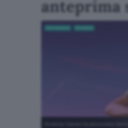
anteprima 
Entertainment
Videogame
Rockstar Games ha annunciato l'arriv