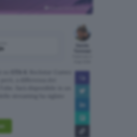
Rockstar Games, YouTube
come
Davide
le
Tommasi
Pubblicato il
6 ago 2026
ù su
GTA 6
. Rockstar Games
però, a differenza dei
Tube. Sarà disponibile in un
 dello streaming ha siglato
on