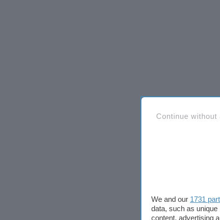
Continue without
We and our
1731 par
data, such as unique 
content, advertising