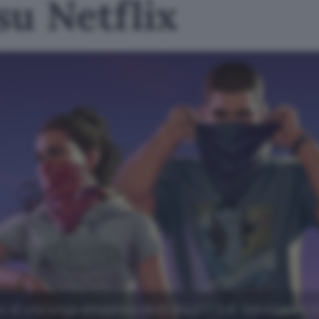
su Netflix
o di una lunga anteprima dedicata a GTA 6: debutterà il 