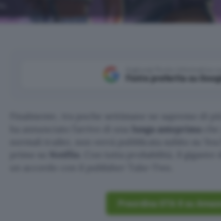
ix.
Aggiungi Punto Informatico 
Fonte preferita su Goog
Finalmente, tra poche settimane ne sapremo di pi
ha annunciato l’arrivo di una
lunga anteprima
che 
normali trailer, non verrà pubblicata subito su You
primo su
Netflix
. Con tutta probabilità, il gigante
un accordo con il publisher Take-Two.
Preordina GTA 6 su Amaz