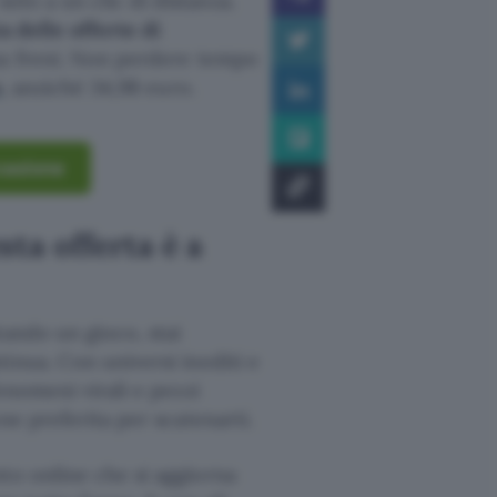
solo a un clic di distanza.
a delle offerte di
za freni. Non perdere tempo
o
, anziché 34,98 euro.
ccasione
ta offerta è a
tando un gioco, stai
inua. Con universi inediti e
enomeni virali e pezzi
ne preferita per scatenarti.
to online che si aggiorna