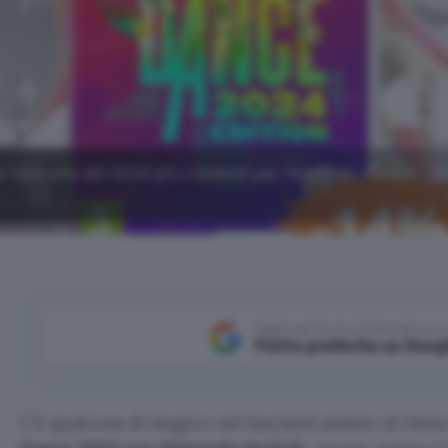
 tuto uno dei titoli più richiesti per Nintendo Switch. J
Aggiungi Punto Informatico 
Fonte preferita su Goog
C’è qualcosa di magico nel lasciarsi andare al ritm