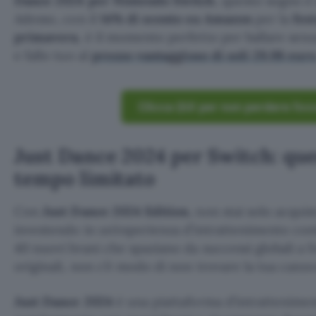
Dance 2024 per Nintendo Switch
, questo sogno è 
Adesso, con il
14% di sconto su Amazon
per la
fest
primavera
, è il momento perfetto per ballare sen
e fallo tuo al
prezzo vantaggioso di soli 29,98 eur
Clicca QUI per non perdere l’o
Just Dance 2024 per Switch: ques
tempo limitato
Con
Just Dance 2024 Edition
, non stai solo acquis
investendo in un’esperienza d’intrattenimento cont
40 nuovi brani che spaziano da successi globali a f
originali, non c’è modo di non trovare la tua canzo
Just Dance 2024
è una piattaforma d’intrattenimen