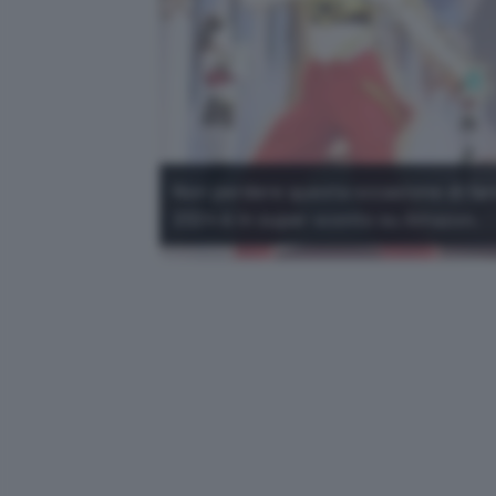
Non perdere questa occasione di fare
2024 è in super sconto su Amazon.