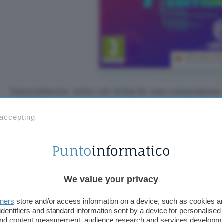
Naturalmente, tutto ciò richiede una connessione
Ubisoft, un account valido sulla tua console e un 
piattaforma. Ma non preoccuparti, una volta comple
 accepting
pronto per ballare con il mondo intero.
Compralo subito in sconto su
We value your privacy
Just Dance 2024
è un’esperienza di ballo che unisc
tners
store and/or access information on a device, such as cookies 
trasformando qualsiasi momento in un’opportunità 
identifiers and standard information sent by a device for personalised
che questa offerta scappi via. Approfitta subito de
 and content measurement, audience research and services developm