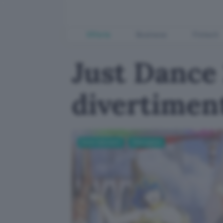
Offerte
Business
Fintech
Just Dance
divertimen
Entertainment
Videogame