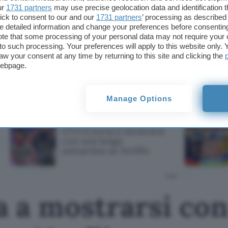
grazie alla
festa delle offerte di primavera
e prepar
ur
1731 partners
may use precise geolocation data and identification 
ick to consent to our and our
1731 partners
’ processing as described 
Mi raccomando, affrettati, le scorte a disposizion
detailed information and change your preferences before consenting
velocemente al
prezzo competitivo di soli 29,98 
te that some processing of your personal data may not require your 
non dire che non ti abbiamo avvisato.
t to such processing. Your preferences will apply to this website only
aw your consent at any time by returning to this site and clicking the
webpage.
Questo articolo contiene link di affiliazione: acquisti o ordini e
permetteranno al nostro sito di ricevere una commissione ne
offerte potrebbero subire variazioni di prezzo dopo la pubbli
Manage Options
TI POTREBBE INTERESSARE
GTA 6 torna a mostrarsi
con una lunga
anteprima su Netflix
a a mostrarsi con