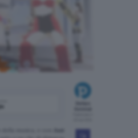
ust Dance
come
Stefano
le
Germinal
Pubblicato il
23 mar 2024
o della musica, e con
Just