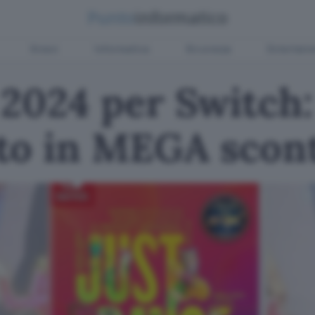
Green
Informatica
Sicurezza
Entertain
 2024 per Switch:
to in MEGA scon