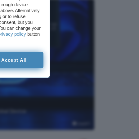
through device
above. Alternatively
 or to refuse
consent, but you
. You can change your
privacy policy
button
Accept All
obal Device
ChatGPT