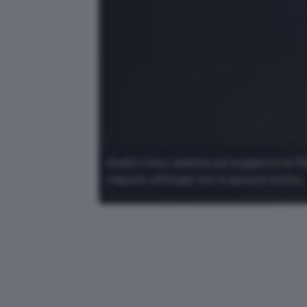
Asahi Linux avanza sul supporto ai Ma
rilascio ufficiale non è ancora vicino.