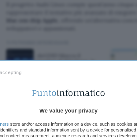
Il progetto Asahi Linux compie quest’anno cinque a
rappresentare il tentativo più avanzato di eseguir
Mac con chip Apple
, offrendo un’alternativa con
sviluppatori e appassionati.
TI POTREBBE INTERESSARE
deGDID blocca il
tracker di Windows, lo
script ferma GDID
 accepting
cca il tracker di
We value your privacy
ferma GDID
tners
store and/or access information on a device, such as cookies 
identifiers and standard information sent by a device for personalised
 and content measurement, audience research and services developm