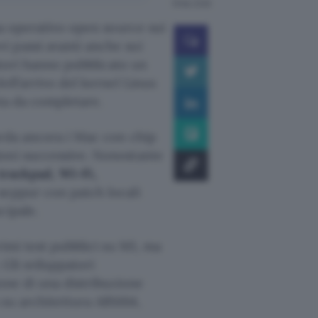
18 feb 2026
ma operativo open source sui
 passi avanti anche sui
atori hanno pubblicato un
ell’arrivo del kernel Linux
sta da completare.
arda ancora i Mac con chip
ioni successive. Nonostante
 trackpad, Wi-Fi,
 seppur con patch locali
cipale.
rimi test pubblici su M1, ma
 Gli sviluppatori
ione di una distribuzione
 su architettura ARM64,