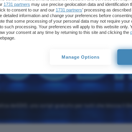
ur
1731 partners
may use precise geolocation data and identification 
vi
ick to consent to our and our
1731 partners
’ processing as described 
detailed information and change your preferences before consenting
te that some processing of your personal data may not require your 
t to such processing. Your preferences will apply to this website only
aw your consent at any time by returning to this site and clicking the
webpage.
Manage Options
ica deGDID, uno script gratuito per tutti che blocca il Gl