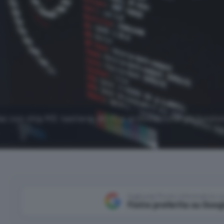
c con chip M3: tastiera, Wi-Fi e archiviazione già funzio
Aggiungi Punto Informatico 
Fonte preferita su Goog