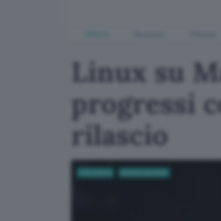
Offerte
Business
Fintech
Linux su M
progressi c
rilascio
Informatica
Sistemi operativi