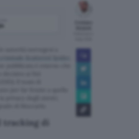
come
Cristiano
le
Ghidotti
Pubblicato il
6 ago 2026
le autorità norvegesi a
criminale Scattered Spider
,
ne pubblicata è emerso che
 decisivo ai fini
DID). Il team di
ato per far fronte a quella
a privacy degli utenti,
grado di bloccarlo.
l tracking di