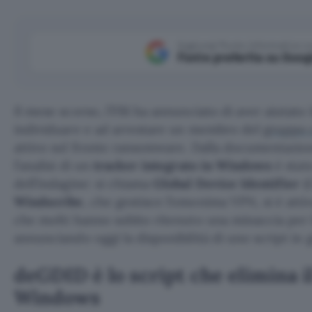
Aggiungi Punto Informatico 
Fonte preferita su Goog
Il mese scorso, l’FBI ha annunciato di aver aiutato 
individuare e ad arrestare un membro del
gruppo 
attivo sul fronte ransomware. Dalla documentazio
l’analisi di un
tracker integrato in Windows
è stato
dell’indagine: si chiama
Global Device Identifier
(G
Windscribe
, che gestisce l’omonima VPN, si è attiv
che molti hanno subito ritenuto una minaccia per l
annunciando oggi la disponibilità di uno script in 
deGDID è lo script che elimina i
Windows