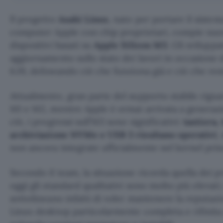
Il progetto
Asahi Linux
, nato per portare il siste
computer Apple con chip proprietari, compie nuovi
dispositivi basati su
Apple Silicon M3
. Gli svilupp
aggiornamento sullo stato dei lavori in occasione d
6.19, delineando ciò che funziona già e ciò che re
Attualmente, gran parte del supporto stabile rigu
M1 e M2, mentre Apple è ormai arrivata a generaz
ciò, i progressi sull’M3 sono significativi:
tastiera,
archiviazione NVMe e USB 3 risultano operativi
,
non ancora integrate ufficialmente nel kernel prin
Secondo il team, la situazione ricorda quella dei p
oggi gli standard qualitativi sono molto più elevati.
sottolineano infatti di voler mantenere la reputaz
Linux desktop particolarmente completa e rifinita