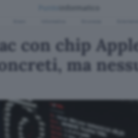
Green
Informatica
Sicurezza
Entertain
ac con chip Appl
oncreti, ma ness