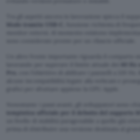
evitando versioni premature o instabili.
Tra gli aspetti ancora in lavorazione spicca il supp
Mode tramite USB-C
, funzione richiesta di freque
monitor esterni. Al momento esistono implementa
sono considerate pronte per un rilascio ufficiale.
Un altro fronte importante riguarda il comparto mu
lavorando per superare il limite attuale dei
60 Hz 
Pro
, con l’obiettivo di abilitare i pannelli a 120 Hz
alcune incompatibilità legate alla webcam e proseg
grafici per sfruttare appieno la GPU Apple.
Nonostante i passi avanti, gli sviluppatori sono chi
tempistica ufficiale per il debutto del supporto 
un livello di stabilità paragonabile a quello già ot
prima di distribuire una versione destinata al gran