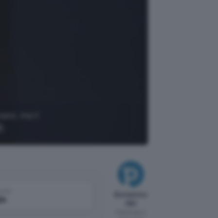
nano, ma il
come
Beniamino
le
Albi
Pubblicato il