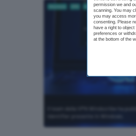
permission we and o
Sicurezza
VPN
Informatica
Sistemi operati
scanning. You may cl
you may access more 
consenting. Please no
have a right to objec
preferences or withdr
at the bottom of the 
Il team della VPN Windscribe ha pubbl
Identifier presente in Windows.