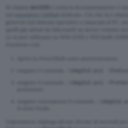
Si chiama
deGDID
e tutta la documentazione è sta
nel
repository GitHub
dedicato. Ciò che fa è elimin
generati dal sistema operativo e associati al PC, m
quelli già salvati da Microsoft su server remoto non
Lo si può utilizzare su W10 22H2 e W11 build 22000 
Funziona così.
Aprire la PowerShell come amministratore;
eseguire il comando
.\degdid.ps1 -Statu
eseguire il comando
.\degdid.ps1 -Prote
protezione;
eseguire nuovamente il comando
.\degdid.p
lo stato finale.
L’operazione impiega alcune decine di secondi per