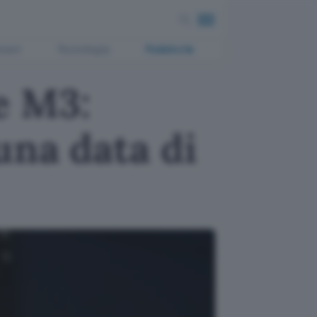
ment
Tecnologia
Pubblicità
e M3:
una data di