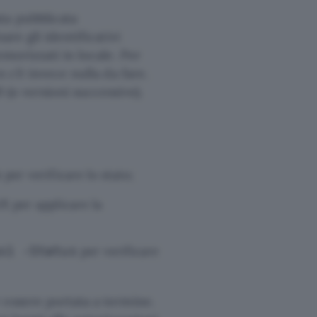
ta pubblicata
are gli identificativi
emorizzati in locale. Per
 c’è invece nulla da fare.
(o versioni successive).
per verificare lo stato;
s
per applicare la
ct
per verificare
s1 -Status
 essere portata a termine.