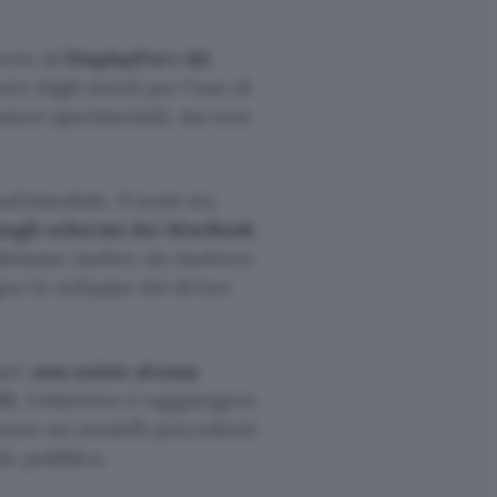
orto al
DisplayPort Alt
nte dagli utenti per l’uso di
zioni sperimentali, ma non
ltimediale. Il team sta
sugli schermi dei MacBook
. Restano inoltre da risolvere
ue lo sviluppo dei driver
ari:
non esiste alcuna
M3
. L’obiettivo è raggiungere
tenuto sui modelli precedenti
de pubblico.