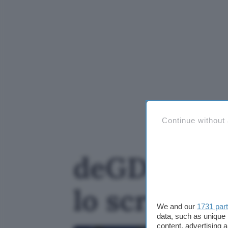
Continue without
deGDID blo
lo script 
We and our
1731 par
data, such as unique 
content, advertising