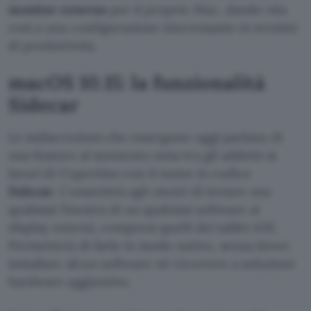
monitor esterno
per il proprio Mac, dando vita
così a una configurazione interessante in termini
di produttività.
macOS 10.15: la funzionalità
Sidecar
Le indiscrezioni che emergono oggi parlano di
una feature al momento nota tra gli addetti ai
lavori di Cupertino con il nome in codice
Sidecar
. Consentirà agli utenti di inviare una
qualsiasi finestra di un qualsiasi software ai
display esterni, compresi quelli dei tablet iOS.
Permetterà di farlo in modo nativo, senza dover
installare alcun software né ricorrere a soluzioni
hardware aggiuntive.