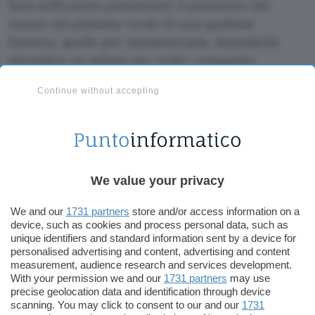
Sarà sufficiente posizionare il puntatore del
mouse sul pulsante verde di una qualsiasi
finestra, quello per massimizzarla, dopodiché
attendere un attimo per veder comparire
l’opzione. Impiegando un iPad con supporto ad
Continue without accepting
Apple Pencil, il tablet si trasformerà
istantaneamente in una sorta di
tavoletta
grafica
utile per disegnare o prendere appunti a
mano libera, salvando poi il risultato del lavoro
direttamente sul Mac. Il rumor odierno non
We value your privacy
chiarisce in che modo avverrà la comunicazione,
ma presumiamo in modalità completamente
We and our
1731 partners
store and/or access information on a
wireless, senza richiedere l’utilizzo di cavi né di
device, such as cookies and process personal data, such as
unique identifiers and standard information sent by a device for
altri accessori.
personalised advertising and content, advertising and content
measurement, audience research and services development.
Si fa inoltre riferimento alla possibile
With your permission we and our
1731 partners
may use
precise geolocation data and identification through device
introduzione di un’altra funzionalità del sistema
scanning. You may click to consent to our and our
1731
operativo del tutto simile a quella già da tempo