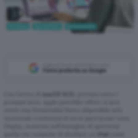
Informatica
App e Software
Sistemi operativi
Luna Display
Aggiungi Punto Informatico come
Fonte preferita su Google
Con l’arrivo di
macOS 10.15
, previsto entro i
prossimi mesi, Apple potrebbe offrire ai suoi
utenti una funzionalità finora disponibile solo
ricorrendo a soluzioni di terze parti (come Luna
Display, mostrata nell’immagine di apertura):
quella che consente di sfruttare un
iPad
come