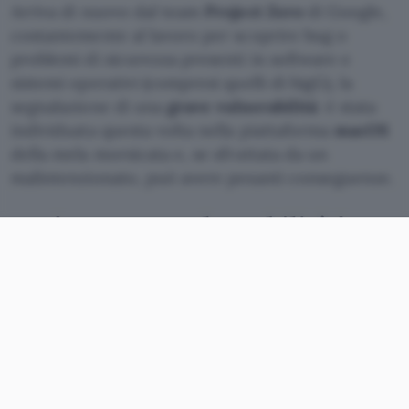
Arriva di nuovo dal team
Project Zero
di Google,
costantemente al lavoro per scoprire bug o
problemi di sicurezza presenti in software e
sistemi operativi (compresi quelli di bigG), la
segnalazione di una
grave vulnerabilità
: è stata
individuata questa volta nella piattaforma
macOS
della mela morsicata e, se sfruttata da un
malintenzionato, può avere pesanti conseguenze.
Project Zero: vulnerabilità in
macOS
La falla è stata segnalata alla fine del novembre
2018 ad
Apple
, che però non vi ha ancora posto
rimedio. Così, trascorsi i 90 giorni concessi da
Project Zero per approntare una soluzione, il
team ha reso nota la vulnerabilità appiccicandole