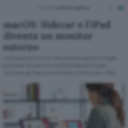
macOS: Sidecar e l'iPad
diventa un monitor
esterno
La prossima versione del sistema operativo Apple
potrebbe introdurre una funzionalità utile per
sfruttare gli iPad come monitor esterno per i Mac.