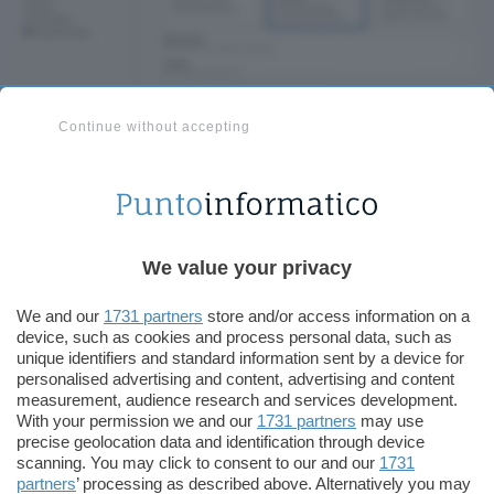
L’evoluzione del motore di
Continue without accepting
ricerca Bing
Come anticipato in apertura, ci sono novità
anche sul fronte del
motore di ricerca
.
We value your privacy
Introdotte funzionalità legate a
Microsoft Search
per trovare informazioni non solo online, ma
We and our
1731 partners
store and/or access information on a
anche all’interno della propria azienda: è
device, such as cookies and process personal data, such as
unique identifiers and standard information sent by a device for
sufficiente digitare nella barra dell’indirizzo, con
personalised advertising and content, advertising and content
un linguaggio naturale, le chiavi utili a
measurement, audience research and services development.
raggiungere collaboratori o dipendenti
With your permission we and our
1731 partners
may use
precise geolocation data and identification through device
specificando il loro nome, quello del team di
scanning. You may click to consent to our and our
1731
appartenenza o la location dell’ufficio. Sono così
partners
’ processing as described above. Alternatively you may