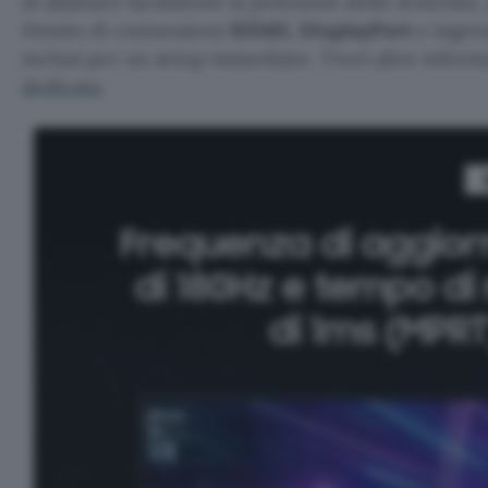
di adattare facilmente la posizione dello schermo
Dotato di connessioni
HDMI, DisplayPort
e ingres
inclusi per un setup immediato. Trovi altre inform
dedicata
.