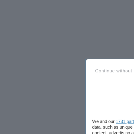
Continue without
We and our
1731 par
data, such as unique 
content, advertising