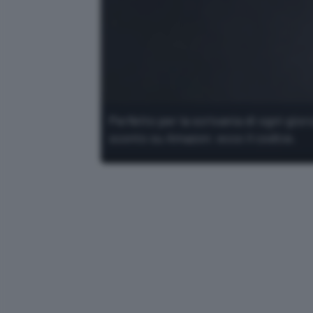
Perfetto per la scrivania di ogni gio
sconto su Amazon: ecco il codice.