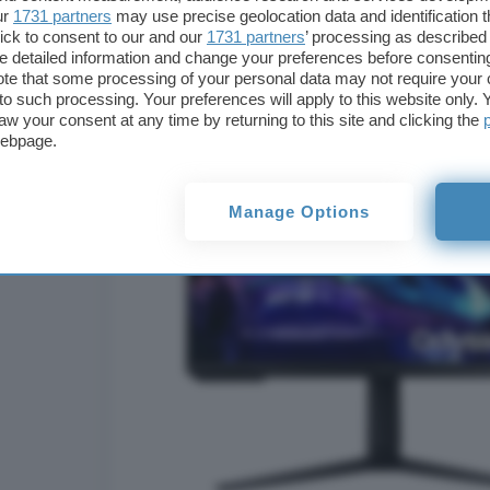
caratteristiche.
ur
1731 partners
may use precise geolocation data and identification 
ick to consent to our and our
1731 partners
’ processing as described 
detailed information and change your preferences before consenting
te that some processing of your personal data may not require your 
t to such processing. Your preferences will apply to this website only
aw your consent at any time by returning to this site and clicking the
webpage.
Manage Options