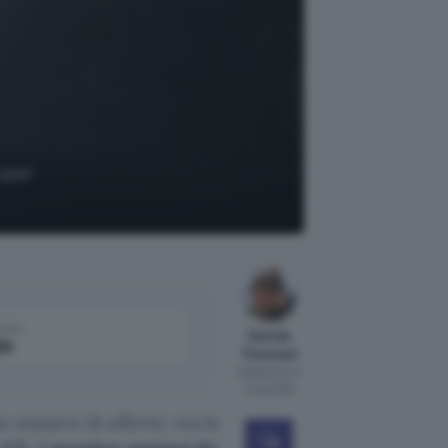
super
come
Davide
le
Tommasi
Pubblicato il
3 set 2025
n numero di offerte: tra le