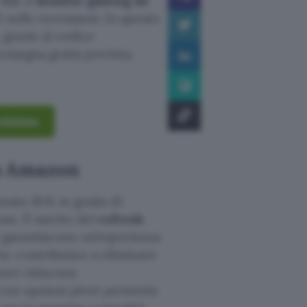
 G3
, il
monitor gaming da
nelle recensioni. In questo
, grazie al codice
consegna gratis prevista
 minimo
su Amazon
mato 16:9, in grado di
ione. È merito del
refresh
 garantiscono un’esperienza
c contribuisce a eliminare
Saver riducono
za con opzioni pivot permette