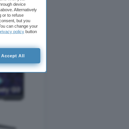
through device
above. Alternatively
 or to refuse
consent, but you
. You can change your
privacy policy
button
Accept All