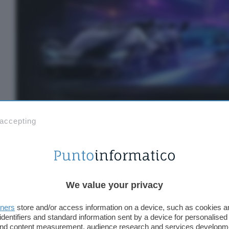
 accepting
Inserisci il codice
nel campo “Usa un buono
IT15Y
We value your privacy
codice promozionale” per sbloccare lo
sconto
e ac
Samsung Odyssey G3 da 24 pollici al
prezzo stracc
tners
store and/or access information on a device, such as cookies 
vero affare per la scrivania di ogni giocatore, con
identifiers and standard information sent by a device for personalised
 and content measurement, audience research and services developm