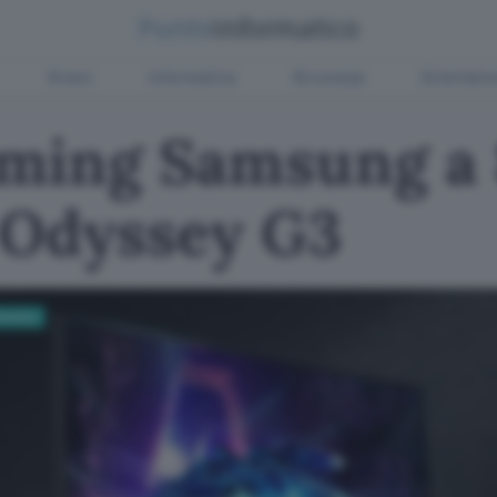
Green
Informatica
Sicurezza
Entertain
ming Samsung a 
e Odyssey G3
Monitor