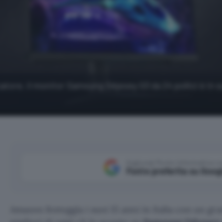
rcatore, il monitor Samsung Odyssey G3 da 24 pollici è in 
Aggiungi Punto Informatico 
Fonte preferita su Goog
Amazon festeggia i suoi 15 anni in Italia con un gra