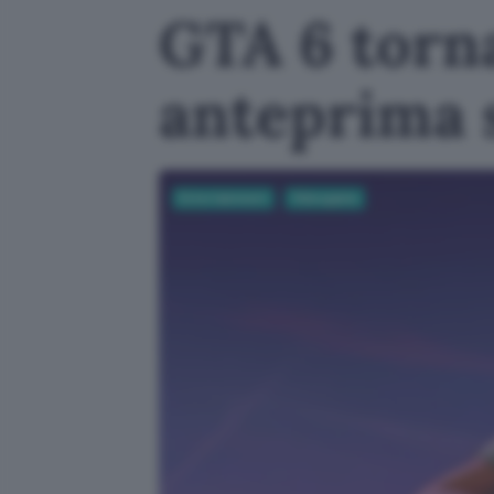
GTA 6 torn
anteprima 
Entertainment
Videogame