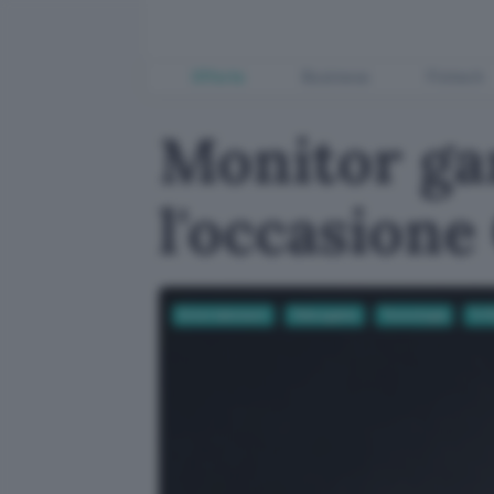
Offerte
Business
Fintech
Monitor ga
l'occasion
Entertainment
Videogame
Tecnologia
Tv 