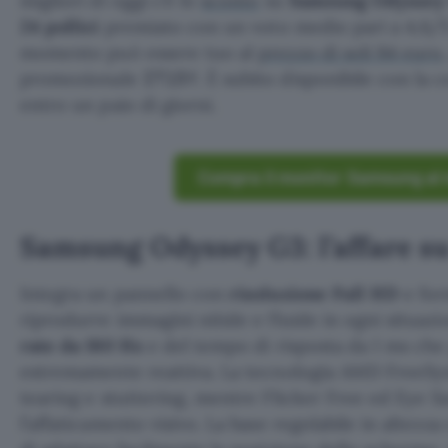
migliori di oggi c’è lo
sconto
su
Samsung Odyssey
24 pollici
premiato con un voto medio pari a 4,6/5 
momento può essere tuo al
prezzo di soli 84 euro
promozionale
. È subito disponibile con la 
IT15Y
entro un paio di giorni.
Compra il monitor Samsung al
Samsung Odyssey G3: l’affare 
Integra un pannello con
risoluzione Full HD
e for
riprodurre immagini nitide e fluide in ogni situaz
rate da 180 Hz
e del tempo di risposta da 1 ms che
estremamente reattiva. La tecnologia AMD FreeSyn
tearing e stuttering, mentre Flicker Free ed Eye 
l’affaticamento visivo. La base regolabile in altez