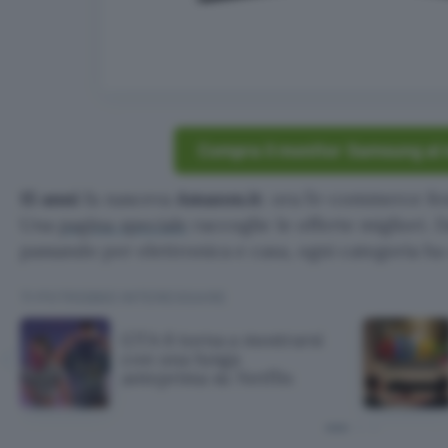
Compra il monitor Samsung al
15 anni
fa nasceva
Amazon.it
: ora l’e-commerce fes
Una
pagina speciale
raccoglie le offerte migliori. D
passando per elettronica e casa, ogni categoria h
TI POTREBBE INTERESSARE
GTA 6 torna a mostrarsi
con una lunga
anteprima su Netflix