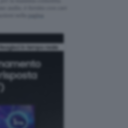
, per la massima comodità.
so audio, è fornito con cavi
azioni nella
pagina