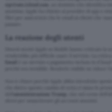
@private.icloud.com
, un dominio che identifica 
anonima. Apple ha chiesto ai provider di app e ema
filtri per assicurarsi che le email ai clienti che us
passare.
La reazione degli utenti
Diversi utenti Apple su Reddit hanno criticato la s
renderebbe più difficile usare il servizio. La critic
Email
è un servizio a pagamento incluso in iCloud
perché era invisibile. Renderlo visibile ne riduce l’ut
Non è chiaro perché Apple abbia introdotto ques
che dietro questo cambio di rotta ci siano le press
dell’
amministrazione Trump
, che nel corso dell’
sforzi per smascherare gli account anonimi.