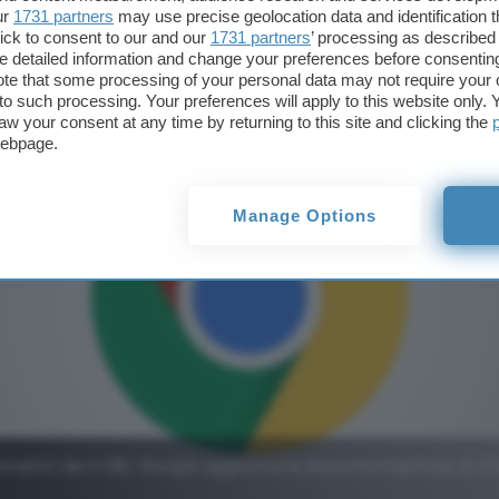
tivare i download
ur
1731 partners
may use precise geolocation data and identification 
ick to consent to our and our
1731 partners
’ processing as described 
detailed information and change your preferences before consenting
te that some processing of your personal data may not require your 
t to such processing. Your preferences will apply to this website only
aw your consent at any time by returning to this site and clicking the
webpage.
Manage Options
matici da 4 GB, Google aggiorna la documentazione di 