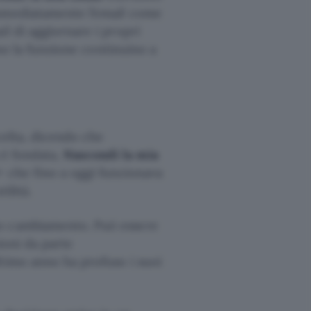
immediatamente l’email come
il di aggiornare i propri
ano la funzione continuino a
celta, dicendo che
a è fondata,
Nascondi la mia
+ che fino a oggi funzionava
ilità.
to cambiamento. Può essere
ioni da parte
ultimo anno ha profuso i suoi