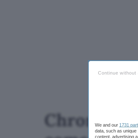
Continue without
Chrome scar
We and our
1731 par
data, such as unique 
content, advertising