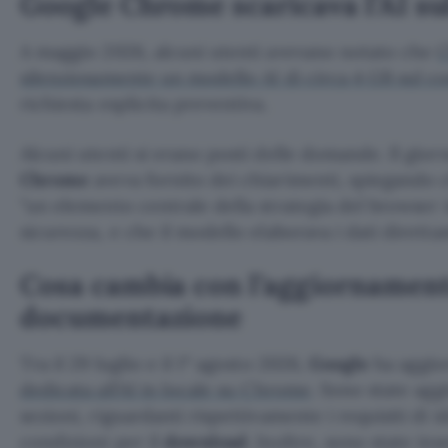
Google Chrome scaricava l’AI su
A maggio 2026, alcuni utenti avevano notato che
C
silenziosamente un modello AI di circa 4 GB sul 
richiesta esplicita preventiva.
Alcuni utenti si erano posti delle domande. Il gio
Chrome
aveva fornito dei chiarimenti, spiegando ch
un elemento centrale della strategia del browser i
sicurezza, e che il modello elaborava i dati diretta
Cosa cambia con l’aggiornament
documentazione
Tra il 29 luglio e il 1° agosto 2026,
Google
ha aggio
dedicata all’AI in locale su Chrome
. Sono state ag
sezioni, riguardanti rispettivamente i requisiti di id
condizioni per il
download
. Inoltre, sono state ins