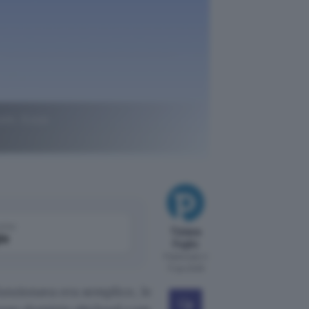
com. Ecco
come
Tiziana
le
Foglio
Pubblicato il
17 giu 2026
unzionava era semplice, le