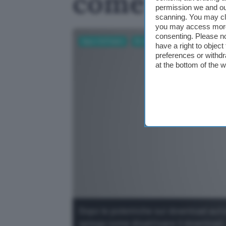
come disat
permission we and o
scanning. You may cl
you may access more 
consenting. Please no
App e Software
Browser
Business
AI
have a right to objec
preferences or withdr
at the bottom of the 
Dopo le polemiche sui download auto
spiega come disattivare il download.