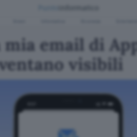
Green
Informatica
Sicurezza
Entertain
 mia email di App
entano visibili