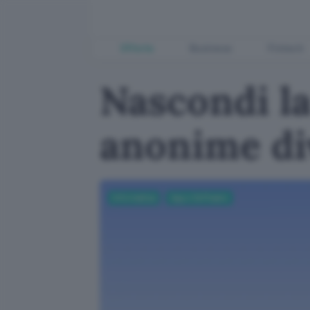
Offerte
Business
Fintech
Nascondi la
anonime div
Informatica
App e Software