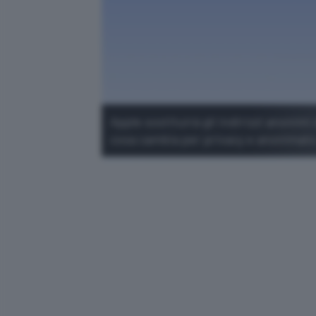
Apple sostituirà gli indirizzi anonim
cosa cambia per privacy e anonimato