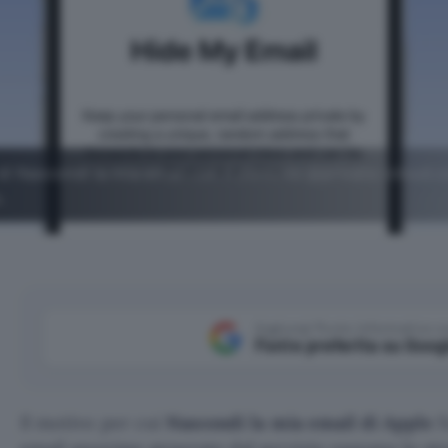
i di Nascondi la mia email con il dominio @private.icloud.
.
Aggiungi Punto Informatico 
Fonte preferita su Goog
Il motivo per cui
Nascondi la mia email di Apple
f