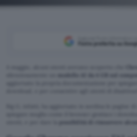
Aggiungi Punto Informatico 
Fonte preferita su Goog
A maggio, alcuni utenti avevano scoperto che
Chr
silenziosamente un
modello AI da 4 GB sul compu
aggiornato la propria documentazione per spiegar
download, e per consentire agli utenti di disattivarl
Big G, infatti, ha aggiornato in sordina le pagine d
spiegare meglio come il browser gestisce i downloa
utenti, e per dare la
possibilità di rimuovere alcu