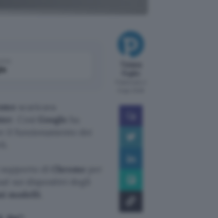
come
Tiziana
le
Foglio
Pubblicato il
6 ago 2026
ome
scaricava
ter
. Così
Google
ha
e il funzionamento dei
i.
i supporto di
Chrome
per
d sui dispositivi degli
ni modelli
.