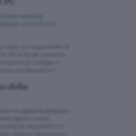
l PC
hrome scaricava
computer
, senza alcuna
rno dopo, un responsabile di
e l’AI in locale costituiva
n materia di sviluppo e
mente sul dispositivo.
o della
rnato la
pagina di supporto
giunte quattro nuove
oneità dei dispositivi e le
erite ulteriori informazioni