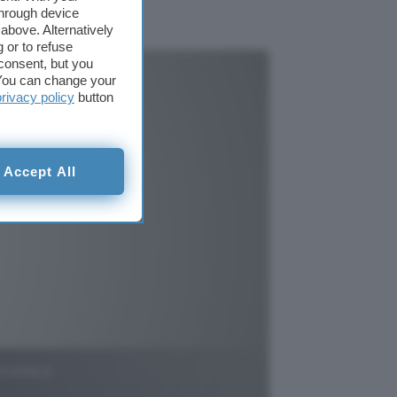
through device
above. Alternatively
 or to refuse
consent, but you
. You can change your
privacy policy
button
Accept All
Chrome e