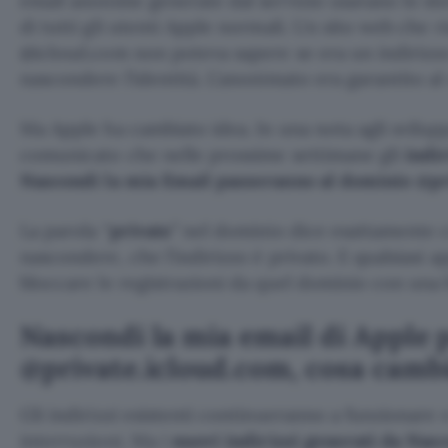
email anonime generate dal servizio usavano lo s
di tutti gli utenti Apple normali. Un sito web che r
@icloud.com non poteva sapere se era un indirizz
nascondere l’identità. L’anonimato era garantito al
Ma Apple ha cambiato idea. In una nota agli svilupp
comunicato che nelle prossime settimane gli
indi
Nascondi la mia Email passeranno al dominio @pr
La parola “
private
” nel dominio dice esattamente c
nascondere, che l’indirizzo è privato. E qualsiasi 
bloccare le registrazioni da quel dominio con una 
Nascondi la mia email di Apple 
@private.icloud.com, cosa camb
Gli indirizzi esistenti continueranno a funzionare e
interruzioni. Ma i
nuovi indirizzi generati da Nas