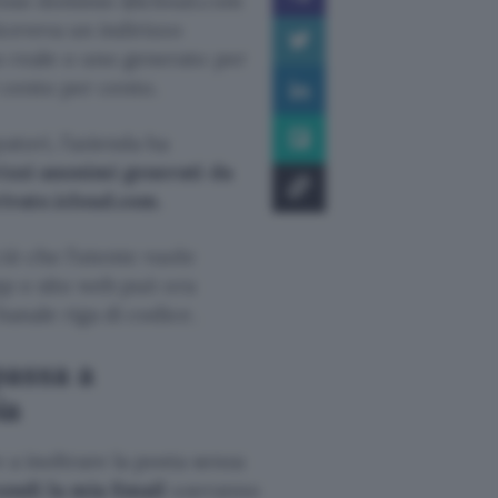
tesso dominio @icloud.com
iceveva un indirizzo
o reale o uno generato per
 cento per cento.
atori, l’azienda ha
rizzi anonimi generati da
ivate.icloud.com
.
iò che l’utente vuole
app o sito web può ora
banale riga di codice.
passa a
ia
 a inoltrare la posta senza
condi la mia Email
useranno