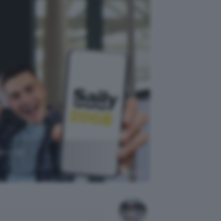
ano da
Canva