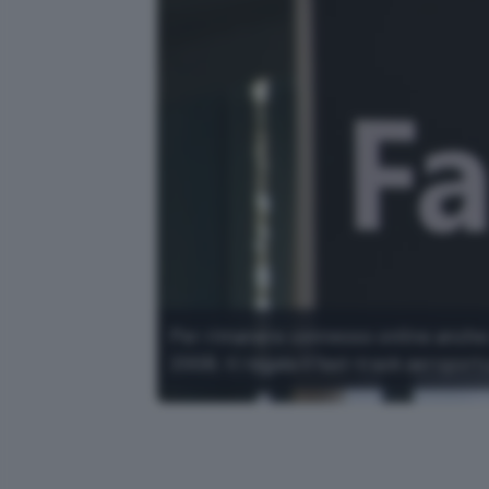
Per rimanere connesso online anche a
20GB, ti regala il fast-track aeroport