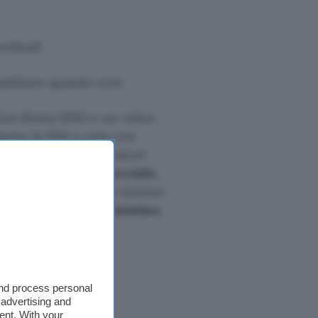
ownload
 cambiare quando vuoi
ine (basta SPID o un video
egnare la SIM a casa con
hi proviene da operatori
 il consenso commerciale,
n più per chi vuole iniziare
libertà a un prezzo minimo
,
and process personal
 advertising and
ent. With your