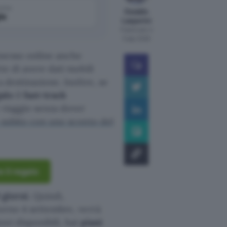
come
Osvaldo
le
Lasperini
Pubblicato il
5 ago 2026
nesso online anche
te di avere dati mobili
 destinazione. Inoltre, se
alo
il
fast-track
 viaggio senza dover
 subito con uno sconto del
 il regalo
 giorni
. Quindi,
iorno 4 settembre, verrà
ni disponibili, hai
piani