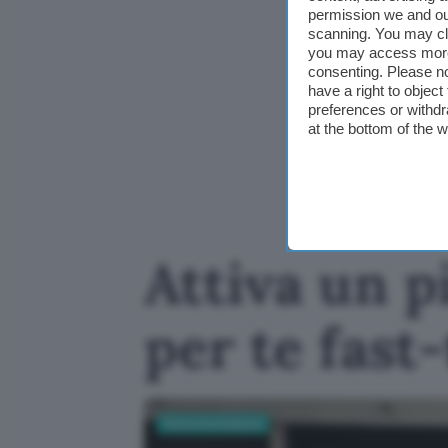
permission we and o
scanning. You may cl
you may access more 
consenting. Please no
have a right to objec
preferences or withdr
at the bottom of the 
Attiva un p
per te fast
Telecomunicazioni