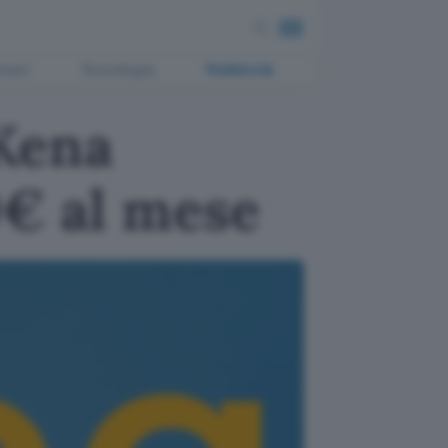
ment
Tecnologia
Pubblicità
 Kena
99€ al mese