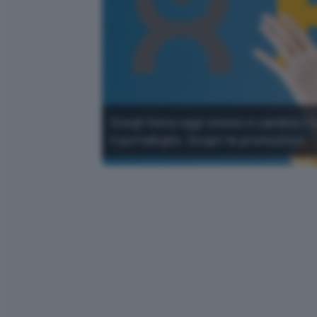
Scegli Kena oggi stesso e cambia il 
il portafoglio. Scopri le promozioni.