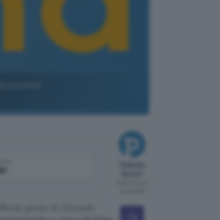
za svuotare
come
Roberta
le
Bonori
Pubblicato il
11 lug 2025
fferte piene di clausole