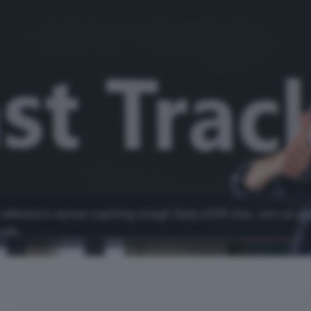
ll'estero senza roaming scegli Saily eSIM che, con un pi
uale.