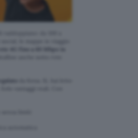
ili raddoppiano: da 100 a
 social, le mappe in viaggio
rete 4G fino a 60 Mbps in
stalline anche sotto rete
egalato
da Kena. Sì, hai letto
Solo vantaggi reali. Con
 senza limiti
ica automatica