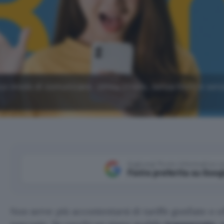
tuo modo di comunicare: senza stress, senza limiti e sen
Aggiungi Punto Informatico 
Fonte preferita su Goog
Non serve più accontentarsi di tariffe gonfiate o o