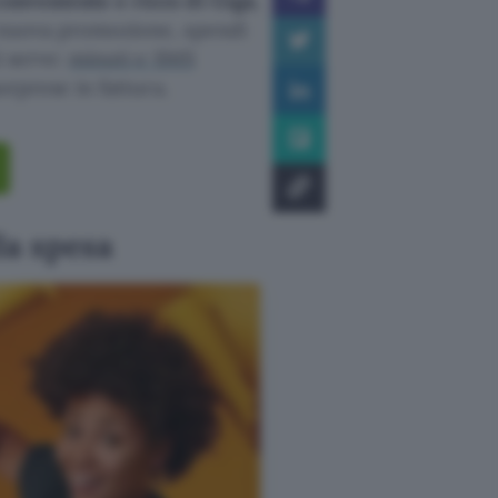
conveniente e ricco di Giga
,
a nuova promozione, spendi
i serve:
minuti e SMS
orprese in fattura.
la spesa