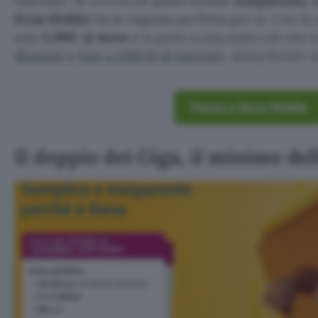
nascoste. Se cerchi un piano mobile
trasparente, 
Kena Mobile
ha la risposta perfetta per te. Con l
solo
5,99€ al mese
e ti porti a casa tutto ciò che t
illimitati e fino a 200GB di internet
, senza brutte s
Passa a Kena Mobile
Il doppio dei Giga, il minimo del