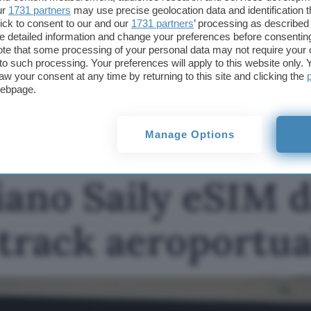
Questo articolo contiene link di affiliazione: acquisti o ordini e
ur
1731 partners
may use precise geolocation data and identification 
permetteranno al nostro sito di ricevere una commissione ne
ick to consent to our and our
1731 partners
’ processing as described 
offerte potrebbero subire variazioni di prezzo dopo la pubbli
detailed information and change your preferences before consenting
te that some processing of your personal data may not require your 
t to such processing. Your preferences will apply to this website only
TI POTREBBE INTERESSARE
aw your consent at any time by returning to this site and clicking the
Attiva un piano Saily
webpage.
eSIM da 20GB: per te
fast-track aeroportuale
in regalo
Manage Options
iano Saily eSIM 
-track aeroportua