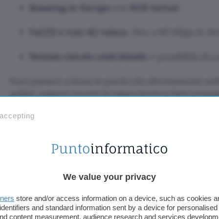
Roaming in Europa
con
8GB inclusi
VoLTE e rete 4G veloce
, fino a 60 Mbps in d
Nessun vincolo contrattuale
e possibilità di
Puoi passare a Kena in pochi clic direttamente onl
selfie), oppure recarti in tabaccheria o farti cons
corriere. L’offerta è
riservata ai nuovi clienti
o a c
 accepting
come
Iliad, PosteMobile, ho. e altri virtuali
.
E con
l’attivazione è gratuita
(anziché 4€). Un vantaggio i
subito a risparmiare! Perfetta per chi vuole
tanta 
senza rinunciare a nulla.
We value your privacy
Passa a Kena Mobile
tners
store and/or access information on a device, such as cookies 
identifiers and standard information sent by a device for personalised
 and content measurement, audience research and services developm