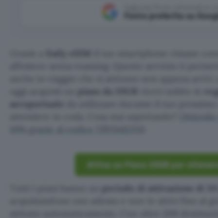
Aggiungi Punto Informatico 
Fonte preferita su Goog
Grazie a
Saily eSIM
il tuo smartphone rimane con
all’estero senza roaming. Questo servizio ti permet
anche in viaggio che si attivano non appena arrivi a
oggi acquisti un
piano da 20GB
ricevi subito in
reg
aeroportuale
da utilizzare durante il tuo prossimo
attendere in coda. Cosa stai aspettando?
Ottienilo
10% grazie al codice TRYSAILY10
.
Attiva un Piano 20GB per ottenere
Tutti i piani hanno un
periodo di attivazione di 30
acquistandone uno adesso e non lo attivi fino al g
attivato automaticamente. Con oltre 200 destinazio