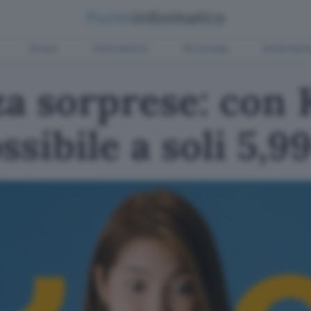
Green
Informatica
Sicurezza
Entertain
za sorprese: con
ssibile a soli 5,