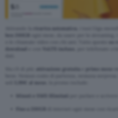
Attivando la
ricarica automatica
, i tuoi Giga mens
ben 200GB
ogni mese, da usare per lo streaming, i
o le chiamate video con chi ami. Tutto questo
su 
download
e con
VoLTE incluso
, per telefonate cri
dati.
Ma c’è di più:
attivazione gratuita
e
primo mese r
bene. Nessun costo di partenza, nessuna sorpresa. 
soli
5,99€ al mese
, la promo include:
Minuti e SMS illimitati
per parlare e scrivere
Fino a 200GB
di internet ogni mese con ricar