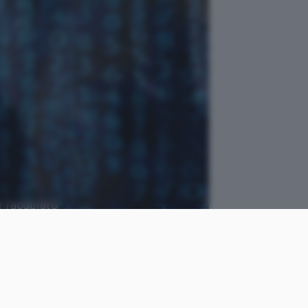
 l'acquisto
Dr StClaire da Pixabay