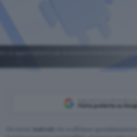
ato un aggiornamento per la versione Android dell'applic
Aggiungi Punto Informatico 
Fonte preferita su Goog
Gli utenti
Android
che si affidano quotidianament