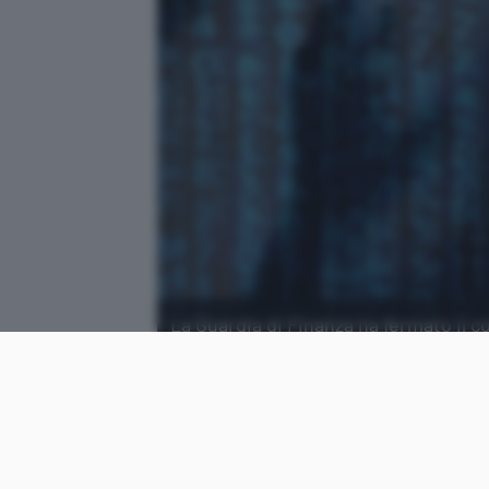
La Guardia di Finanza ha fermato il c
di una svariata quantità di merce ille