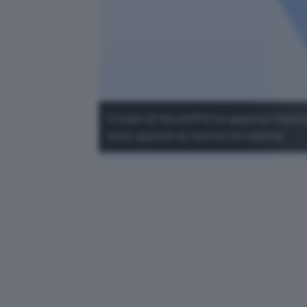
Il team di NordVPN ha appena rilasci
sono queste le novità introdotte.