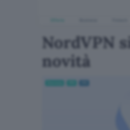
Offerte
Business
Fintech
NordVPN si
novità
Sicurezza
VPN
VPN