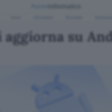
Green
Informatica
Sicurezza
Entertain
 aggiorna su Andr