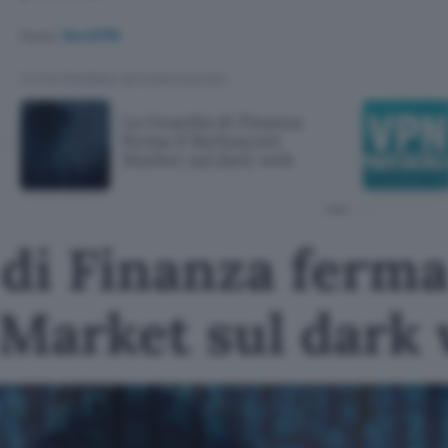
Fonte:
NordVPN
TI POTREBBE INTERESSARE
La Guardia di Finanza
ferma il Berlusconi
Market sul dark web
di Finanza ferma 
 Market sul dark