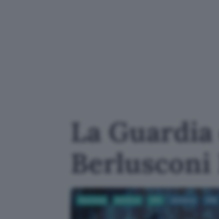
La Guardia 
Berlusconi
Sicurezza
Antivirus
VPN
Antivirus
VPN