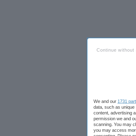
Continue without
We and our
1731 par
data, such as unique 
content, advertising
permission we and o
scanning. You may cl
you may access more 
consenting. Please no