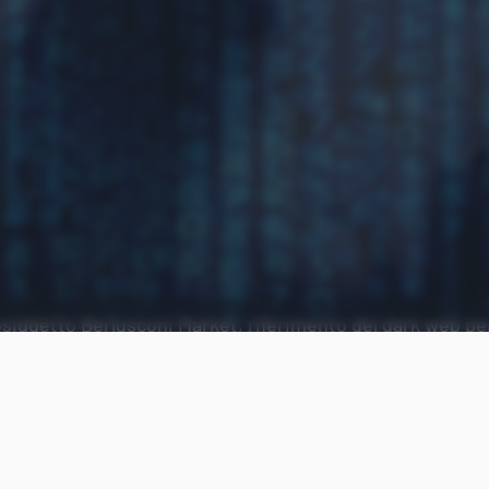
osiddetto Berlusconi Market, riferimento del dark web per
cita.