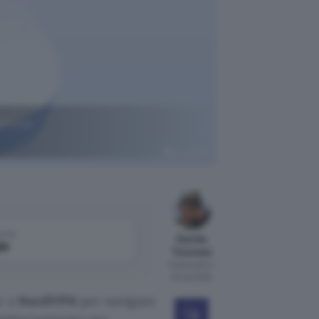
azione:
NordVPN
come
Davide
le
Tommasi
Pubblicato il
20 set 2022
e a
NordVPN
per navigare