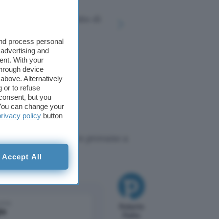
Otellini: a proposito di
Intel, un 
Intel
and process personal
 advertising and
ent. With your
through device
above. Alternatively
 or to refuse
consent, but you
. You can change your
privacy policy
button
? Gli analisti Nielsen provano a
Accept All
come
Roberto
le
Pulito