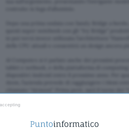
sua sull’argomento, presentando l’intrigante modell
costruito in lega d’alluminio.
Dopo una prima ondata con Sandy Bridge a bordo, 
questi super notebook con gli “Ivy Bridge” prodott
in poi verrà invece utilizzata l’architettura “Haswe
delle CPU attuali e consentirà un design ancora più
Al Computex si è parlato anche dei prossimi proce
tablet e netbook, e della piattaforma di computin
dispositivi Android entro il prossimo anno. Per q
Atom, l’azienda prevede di raggiungere i 14nm entr
chiamato “Airmont”. Prima però, sarà il turno dei “C
32nm e dei “Silvermont” a 22nm.
 accepting
Roberto Pulito
TI POTREBBE INTERESSARE