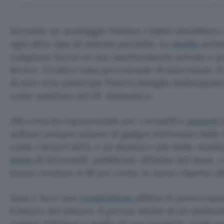
Secondo un sondaggio Nielsen i tablet starebber
ogni altro tipo di sistema portatile. Lo
studio
sotto
campione faccia un uso assolutamente privato e p
device. Un’altra vasta percentuale di intervistati, i
di aver reso partecipe l’intera famiglia dell’acquisto
come sostituto del PC domestico.
Alla crescita esponenziale per i versatili e
potenti
utilizzo sempre minore di gadget elettronici dalle 
come i lettori MP3, e un drastico calo delle vendi
stime
di Microsoft, pubblicate all’inizio del mese, 
hanno venduto il 40 per cento in meno rispetto al
Asus e Acer non
condividono
affatto le preoccupa
il futuro del settore. Il prezzo medio di un netboo
restare inferiore a quello di una tavoletta. A tale p