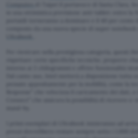
Computex
di Taipei il portavoce di Santa Clara, S
in una ottimistica previsione anti-tablet: entro la 
portatili torneranno a dominare e il 40 per cento 
composto da una nuova specie di super notebook s
Ultrabook
.
Per rientrare nella prestigiosa categoria, questi 
rispettare certe specifiche tecniche, proporre chas
intorno ai 2 chilogrammi e offrire funzionalità ista
Dal canto suo, Intel metterà a disposizione tutta un
pensate appositamente per la mobilità, come la te
Response” che velocizza il caricamento dei dati, o
Connect” che assicura la possibilità di ricevere e-
stand-by.
I primi esemplari di Ultrabook inizieranno ad arriv
prezzi dovrebbero restare sempre sotto i 1.000 doll