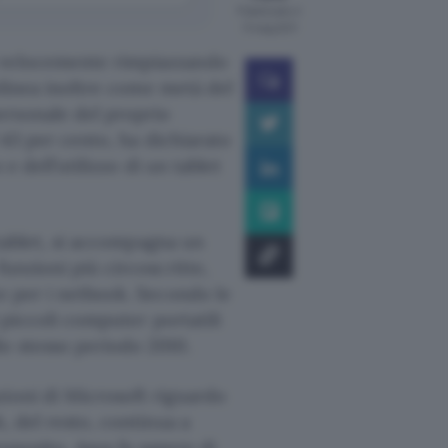
Pubblicato il
11 mag 2011
o velocemente rimpiazzando
linea inoltre come metà del
ersonale del proprio
l 43 per cento, ha dichiarato
 e dell’utilizzo di un tablet
tablet, si accompagna un
funzioni più circoscritte,
te per i netbook. Secondo le
i piccoli computer portatili
lo stesso periodo 2010.
zioni di Microsoft riguardo
k, del resto, continua a
roposito, Asus fa sapere di