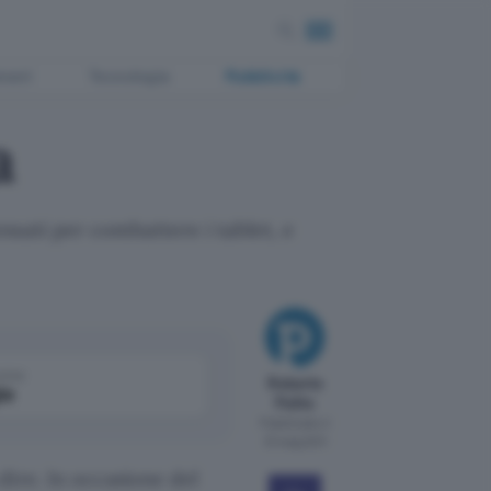
ment
Tecnologia
Pubblicità
a
ensati per combattere i tablet, e
come
Roberto
le
Pulito
Pubblicato il
31 mag 2011
ire. In occasione del