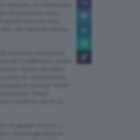
ean Maloney, si è sbilanciato
fine del prossimo anno i
di questo mercato sarà
lim, che l’azienda chiama
ibridi dovranno ovviamente
sis da 15 millimetri, pesare
ntanee, tipiche dei tablet.
a serie di caratteristiche
cnologia di caching “Smart
 la funzione “Smart
mail e notifiche anche in
are da questo inverno. I
ari. Asus ha già detto la