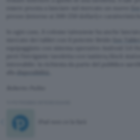
essere pronta a lanciare sul mercato un nuovo
Ee
prezzo (intorno ai 200-250 dollari) e caratteristic
In ogni caso, il colosso taiwanese ha anche lanciato
mercato dei tablet con il potente ibrido
Eee Table
equipaggiato con sistema operativo Android 3.0
però l’intrigante tavoletta con tastiera/dock statio
introvabile: la richiesta da parte del pubblico sa
alla
disponibilità
.
Roberto Pulito
TI POTREBBE INTERESSARE
iPad non ce la farà