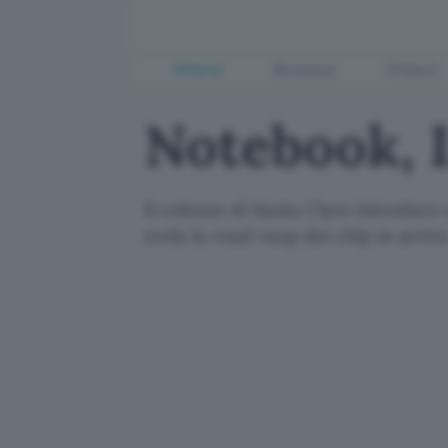
Offerte
Business
Fintech
Notebook, I
Il colosso di Santa Clara introduce 
svela la road-map dei chip in arriv