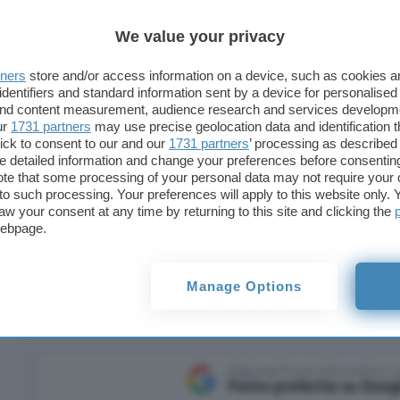
We value your privacy
Tablet contro netbook
tners
store and/or access information on a device, such as cookies 
identifiers and standard information sent by a device for personalised
 and content measurement, audience research and services developm
ur
1731 partners
may use precise geolocation data and identification 
tro netbook
ick to consent to our and our
1731 partners
’ processing as described 
detailed information and change your preferences before consenting
te that some processing of your personal data may not require your 
t to such processing. Your preferences will apply to this website only
aw your consent at any time by returning to this site and clicking the
webpage.
il mercato portatile. Si avvicina la fine dei netbook
Manage Options
Aggiungi Punto Informatico 
Fonte preferita su Goog