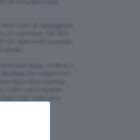
o da 11.6 pollici
UX21
,
Intel conta di equipaggiare
i a 22 nanometri. Dal 2013
ll”, che dimezzerà i consumi
 sottile.
ssori Intel
Atom
, dedicati a
g
Medfield
che supporterà i
uanto riguarda la roadmap
o il 2014 con il modello
edar Trail” realizzati a