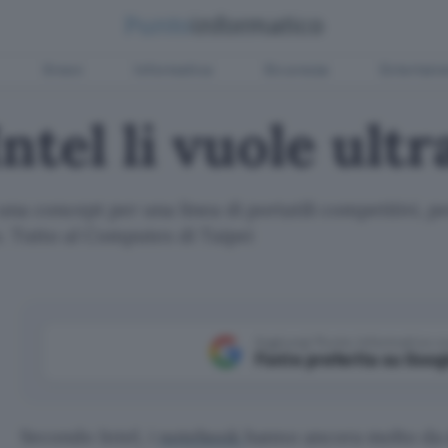
Green
Informatica
Sicurezza
Entertain
ntel li vuole ultr
una concept per una linea di portatili competitivi, p
o. Tutto al Computex di Taipei
Aggiungi Punto Informatico 
Fonte preferita su Goog
Secondo Intel, i
notebook
hanno ancora molto da d