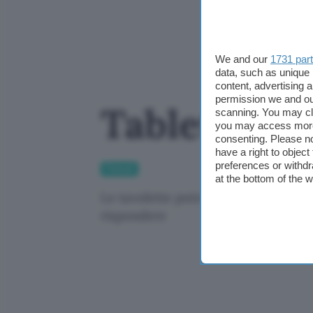
We and our
1731 par
data, such as unique 
content, advertising
permission we and o
Tablet con
scanning. You may cl
you may access more 
consenting. Please no
have a right to objec
preferences or withdr
Fintech
at the bottom of the 
Le tavolette potrebbero conquistare 
rispondere