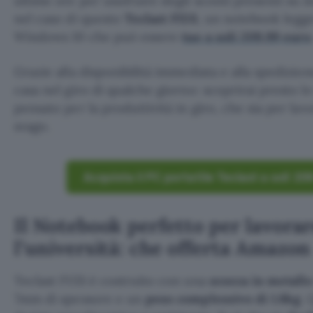
ultime ore per usufruire degli sconti presenti su m
nel caso di questo
Teclast F15S
, un notebook legg
Windows 10 che può essere
tuo a soli 209,99 euro
Grazie alla disponibilità immediata e alla spedizio
casa nel giro di qualche giorno: scoprirai presto le
pensato per la produttività in giro, che sia per lavo
svago.
Acquista il PC portatile Teclast a soli 2
Il Notebook perfetto per lavorar
l’università: che offerta Amazon
Teclast F15S è costruito con una
scocca in metallo
7mm di spessore e un
peso complessivo di 1.8kg
. 