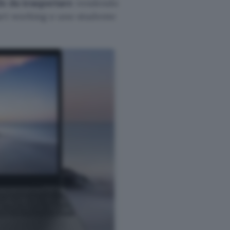
le da trasportare
rendendo
art working o uno studente