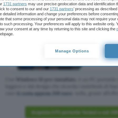
ur
1731 partners
may use precise geolocation data and identification 
ick to consent to our and our
1731 partners
’ processing as described 
detailed information and change your preferences before consenting
te that some processing of your personal data may not require your 
t to such processing. Your preferences will apply to this website only
aw your consent at any time by returning to this site and clicking the
webpage.
Manage Options
Con
Windows 10 pre-installato
, è un PC portatil
leggero e dal design che ricorda i notebook di fasc
caso
ti costa appena 209 euro
: nulla, grazie all’of
Acquista il PC portatile Teclast a soli 2