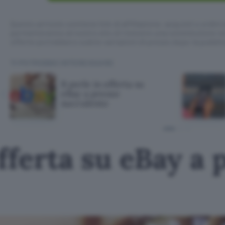
Questo articolo contiene link di affiliazione: acquisti o ordini e
permetteranno al nostro sito di ricevere una commissione ne
offerte potrebbero subire variazioni di prezzo dopo la pubbli
TI POTREBBE INTERESSARE
8 perle in offerta su
eBay a prezzo
succulento
offerta su eBay a 