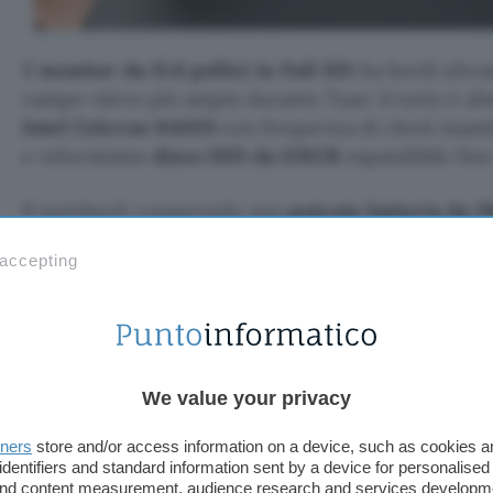
Il
monitor da 15.6 pollici in Full HD
ha bordi ultra
campo visivo più ampio durante l’uso: il tutto è a
Intel Celeron N4020
con frequenza di clock mass
e velocissimo
disco SSD da 128GB
espandibile fino
Il notebook comprende una
potente batteria da
prestazioni e autonomia a lungo, con fino a 7-8 ore
 accepting
riproduzione video. La connettività è garantita da
AC Dual Band, Bluetooth 4.2, porte USB 3.0, mini
microSD e TF.
We value your privacy
tners
store and/or access information on a device, such as cookies 
identifiers and standard information sent by a device for personalised
 and content measurement, audience research and services developm