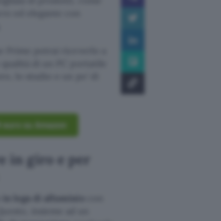
igliaia di prodotti, come
ero ed elegante con
.
ne Prime potrai riceverlo a
 qualità di un PC portatile
ro, lo studio o un po’ di
09 euro su Amazon
e in giro e per
 in lega di alluminio
con
Questo, insieme ad un