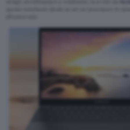
design aerodinamico e resistente, fa sì che sia
faci
questo notebook ideale se sei un lavoratore in sm
all’università.