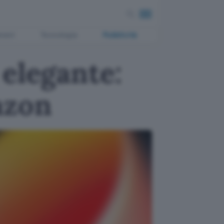
ment
Tecnologia
Pubblicità
 elegante:
azon