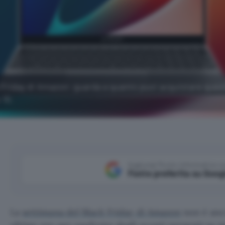
ck Friday di Amazon: guarda a quanto puoi acquistare ques
 10.
Aggiungi Punto Informatico 
Fonte preferita su Goog
La
settimana del Black Friday di Amazon
non è anc