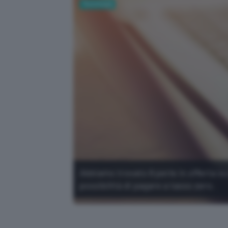
Tecnologia
Abbiamo trovato 8 perle in offerta su
possibilità di pagare a tasso zero.