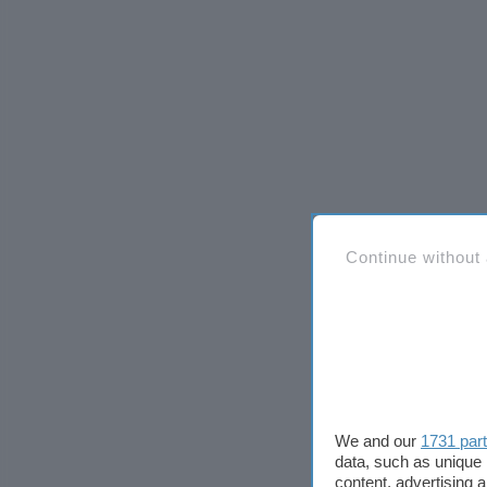
Continue without
We and our
1731 par
data, such as unique 
content, advertising