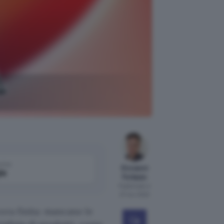
to
come
Giovanni
le
Ferlazzo
Pubblicato il
27 nov 2022
ora finita: mancano le