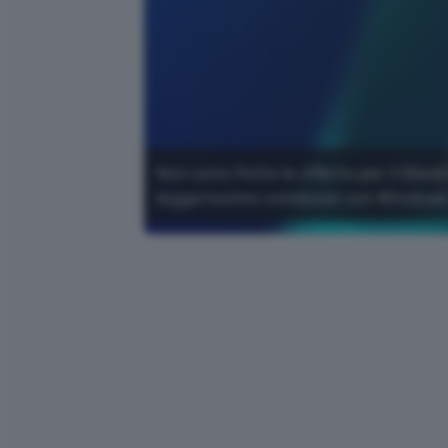
Non sono finite le offerte per il Bla
leggerissimo notebook con Windows