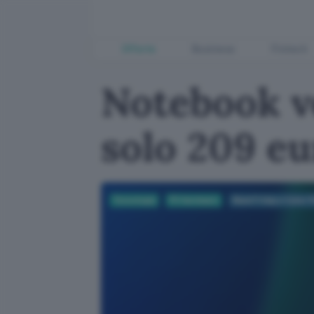
Offerte
Business
Fintech
Notebook ve
solo 209 eu
Tecnologia
PC Hardware
Black Friday e Cyber