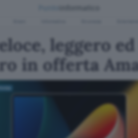
Green
Informatica
Sicurezza
Entertain
loce, leggero ed
ro in offerta Am
 Monday