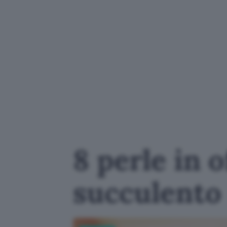
8 perle in 
succulento