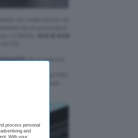
sottili che conferiscono un
limentato da un processore
ima a 2.80Ghz,
6GB di RAM
 ad 1TB.
 38000mWh
che ti assicura
 di utilizzo per la
lla presenza di moduli WiFi
-HDMI e slot per schede
and process personal
 advertising and
ent. With your