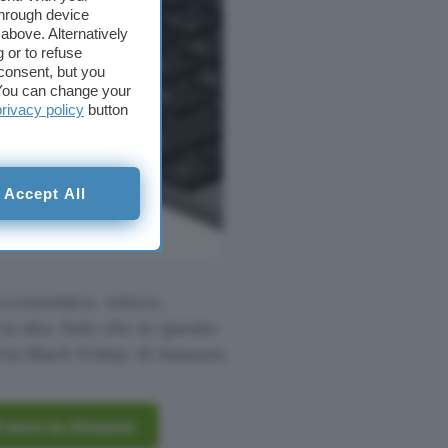
through device
above. Alternatively
 or to refuse
consent, but you
. You can change your
privacy policy
button
Accept All
e economico, veloce,
ia alta. Solo che in questo
ferta Black Friday di Amazon.
09 euro su Amazon