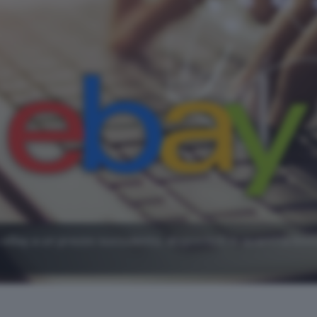
 eBay a un prezzo succulento, disponibili in quantità limi