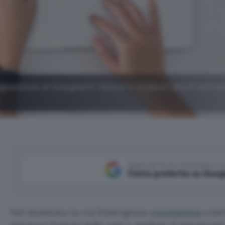
posizione di insegnanti, istituti e studenti alcuni softwa
Aggiungi Punto Informatico 
Fonte preferita su Goog
Nel momento in cui l’emergenza
coronavirus
costr