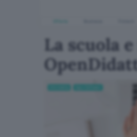
Offerte
Business
Fintech
La scuola e 
OpenDidatt
Informatica
App e Software