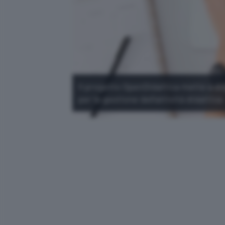
Il progetto OpenDidattica mette a dis
per la gestione dell'attività didattica.