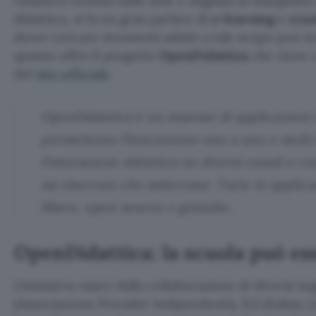
rimanere lontani dalle aule e migliaia di insegnanti 
didattica, si fa un gran parlare di
e-learning
e
scuo
dover cercare strumenti adatti a tale scopo può t
quanto offre il progetto
OpenDidattica
che viene c
del
sito ufficiale
.
OpenDidattica è un insieme di applicazioni 
permettono l’interazione uno a uno e molti a
l’interazione didattica su diversi canali e c
sia sincrone che asincrone. Tutte le applic
libere, open source e gratuite.
OpenDidattica: la scuola può es
L’iniziativa nasce dalla collaborazione di diversi s
(Associazione Provider Indipendenti), ILS (Italian L