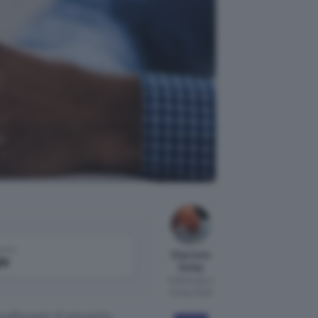
n
come
Giacomo
le
Dotta
Pubblicato il
31 mar 2020
alizzare il proprio