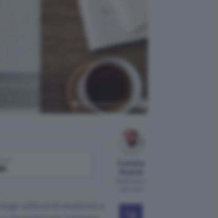
re gratuiti
Avel Chuklanov, Unsplash
come
Cristiano
le
Ghidotti
Pubblicato il
1 apr 2020
inge milioni di studenti a