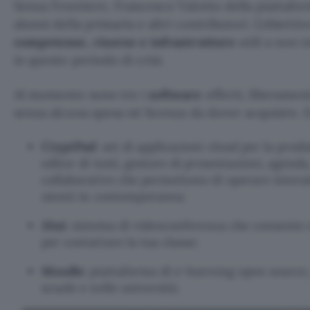
Senza Frontiere, Francesco Valotto della piattafo
alunni della primaria e altri contributori. L’obietti
competenze, risorse e infrastrutture
utili a non 
in questo periodo di crisi.
Al momento sono tre i
software
offerti, liberament
senza alcuna spesa né licenza da dover acquisire. E
CryptPad
: set di applicazioni cloud per la produt
editor di testi, gestore di presentazioni, agenda
collaborative che permettono di operare inter
utenti in contemporanea;
Jitsi
: sistema di videoconferenza che consente
per contattare la tua classe;
Moodle
: piattaforma di e-learning open source,
scuole e nelle università.