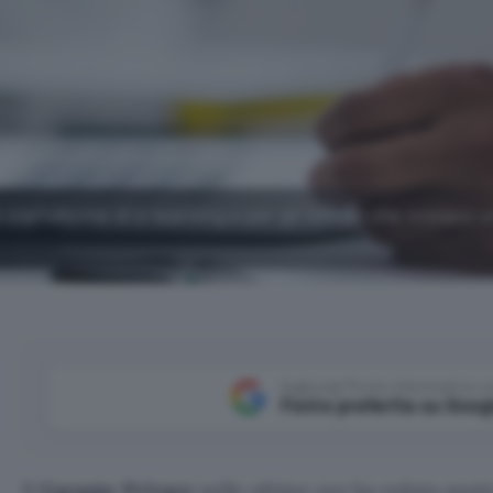
le piattaforme di e-learning e per gli istituti che iniziano u
Aggiungi Punto Informatico 
Fonte preferita su Goog
Il
Garante Privacy
nelle ultime ore ha voluto puntu