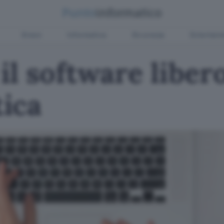
Green
Informatica
Sicurezza
Entertain
il software libero
ica