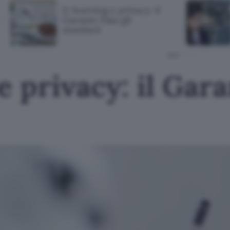
E-learning e privacy: il
Garante fissa gli
standard
 privacy: il Gara