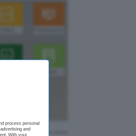
and process personal
 advertising and
privacy
. Nessun dato viene
ent. With your