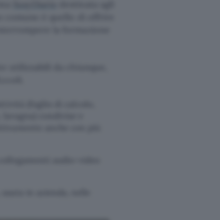
rma
SusyDiario
destinata agli
vo comune è quello di offrire
interrompere la formazione
e utilizzabili da chiunque,
ccoli.
tività (foglio di calcolo,
, lavagna) condivise e
attivamente anche con più
 collegamenti audio-video
 usata in azienda, nelle