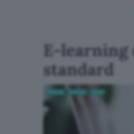
E-learning e
standard
Business
Sicurezza
Privacy