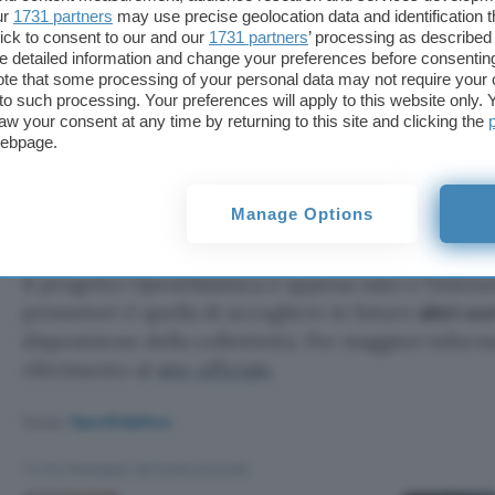
raccolto, immagazzinato o elaborato per finalità 
ur
1731 partners
may use precise geolocation data and identification 
ick to consent to our and our
1731 partners
’ processing as described 
strettamente legate all’erogazione o alla fruizione d
detailed information and change your preferences before consenting
te that some processing of your personal data may not require your 
t to such processing. Your preferences will apply to this website only
La registrazione dei dati è limitata nel temp
aw your consent at any time by returning to this site and clicking the
webpage.
agli scopi della piattaforma: consentire l’in
tra gli insegnanti e i loro studenti e, in alcun
condivisione di contenuti nell’intera comuni
Manage Options
Il progetto OpenDidattica è appena nato e l’intenz
promotori è quella di accogliere in futuro
altri se
disposizione della collettività. Per maggiori infor
riferimento al
sito ufficiale
.
Fonte:
OpenDidattica
TI POTREBBE INTERESSARE