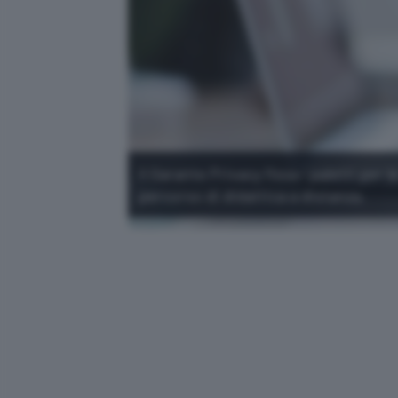
Il Garante Privacy fissa i paletti per 
percorso di didattica a distanza.