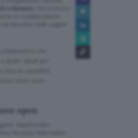
a riorganizzare l’attività
la a distanza
. Chi si trova a
enere in considerazione
osì descritto sulle pagine
collaborative che
 molti, ideali per
on diverse modalità
azioni usate sono
sere open
oggetti: AssoProvider
inux Society), Informatici