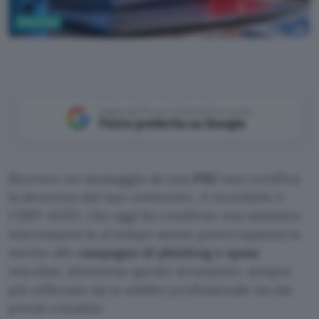
Sicurezza
Aggiungi Punto Informatico come
Fonte preferita su Google
Ricevere un messaggio da una
PEC
non certifica
la sicurezza del suo contenuto. A ricordarlo è
CERT-AGID, che oggi ha condiviso una statistica
interessante (e al tempo stesso preoccupante) in
merito alle
campagne di phishing e spam
veicolate attraverso questo strumento, sempre
più utilizzato sia in ambito professionale sia dai
privati cittadini.