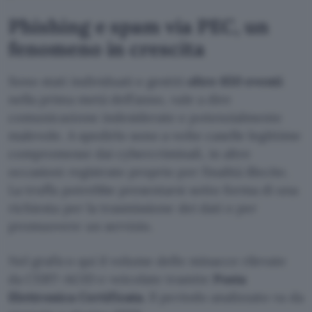
Phishing e spam via PEC, un
fenomeno in crescita
Sono stati individuati e gestiti
oltre 650 eventi
nella prima metà dell’anno, vale a dire
comunicazione indesiderate e potenzialmente
malevole. A spedirlo sono a volte caselle legittime
compromesse dai cybercriminali, in altre
occasioni registrate proprio per finalità illecite.
La truffa potrebbe presentarsi sotto forma di una
richiesta per la trasmissione dei dati o per
promuovere un servizio.
Nel grafico qui il volume delle minacce rilevate
da CERT-AGID e veicolate tramite
Posta
Elettronica Certificata
. Il periodo analizzato va da