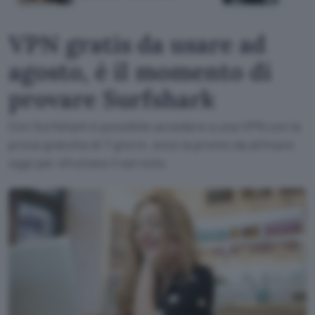
VPN gratis da usare ad
agosto, è il momento di
provare Surfshark
Con Surfshark è possibile accedere a una VPN con la
prova gratuita di 7 giorni, ecco la promo da attivare
oggi per sfruttare il servizio.