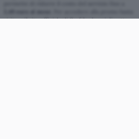
permette di ridurre il costo del servizio fino a
2,49 euro al mese
. Per accedere alla promo basta
visitare il
sito ufficiale di Surfshark
, qui di sotto.
Attiva qui l’offerta di Surfshark