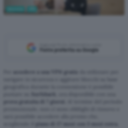
Sicurezza
VPN
Aggiungi Punto Informatico come
Fonte preferita su Google
Per
accedere a una VPN gratis
da utilizzare per
navigare in sicurezza e aggirare blocchi su base
geografica durante la connessione è possibile
puntare su
Surfshark
, ora disponibile con una
prova gratuita di 7 giorni
. Al termine del periodo
promozionale, non ci sono obblighi di rinnovo e
sarà possibile accedere alla promo che,
scegliendo il
piano di 27 mesi con 3 mesi extra
,