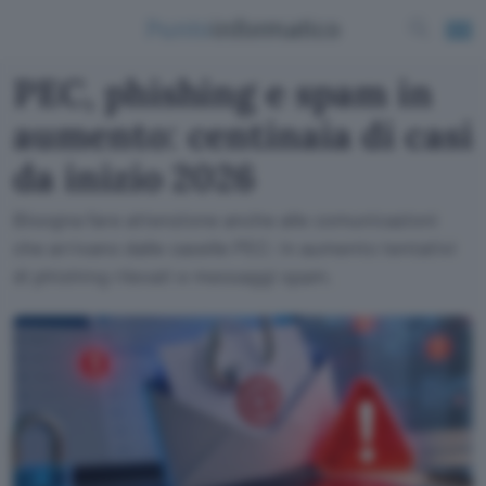
PEC, phishing e spam in
aumento: centinaia di casi
da inizio 2026
Bisogna fare attenzione anche alle comunicazioni
che arrivano dalle caselle PEC: in aumento tentativi
di phishing rilevati e messaggi spam.