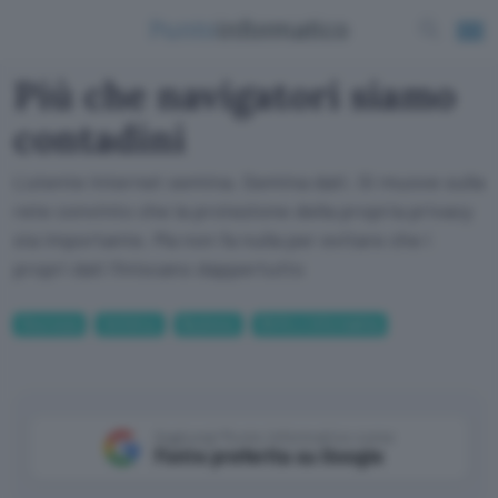
Più che navigatori siamo
contadini
L'utente Internet semina. Semina dati. Si muove sulla
rete convinto che la protezione della propria privacy
sia importante. Ma non fa nulla per evitare che i
propri dati finiscano dappertutto
Sicurezza
Antivirus
Business
Diritto e Informatica
Aggiungi Punto Informatico come
Fonte preferita su Google