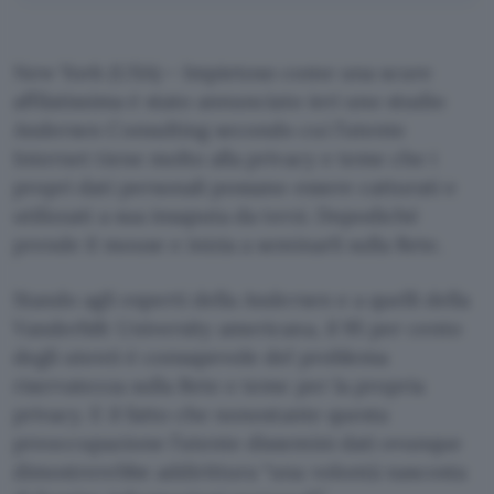
New York (USA) – Impietoso come una scure
affilatissima è stato annunciato ieri uno studio
Andersen Consulting secondo cui l’utente
Internet tiene molto alla privacy e teme che i
propri dati personali possano essere catturati e
utilizzati a sua insaputa da terzi. Dopodiché
prende il mouse e inizia a seminarli sulla Rete.
Stando agli esperti della Andersen e a quelli della
Vanderbilt University americana, il 95 per cento
degli utenti è consapevole del problema
riservatezza sulla Rete e teme per la propria
privacy. E il fatto che nonostante questa
preoccupazione l’utente dissemini dati ovunque
dimostrerebbe addirittura “una volontà nascosta