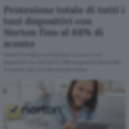
Protezione totale di tutti i
tuoi dispositivi con
Norton fino al 68% di
sconto
Ottieni la migliore protezione su tutti i tuoi
dispositivi con Norton in offerta speciale fino al 68%
di sconto solo con attivazione online.