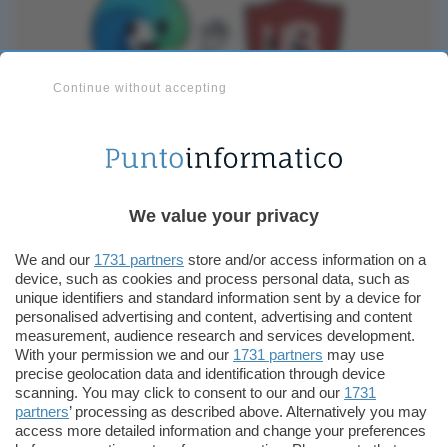
Continue without accepting
App e Software
Browser
ChatGPT
We value your privacy
We and our
1731 partners
store and/or access information on a
Aggiungi Punto Informatico come
device, such as cookies and process personal data, such as
Fonte preferita su Google
unique identifiers and standard information sent by a device for
personalised advertising and content, advertising and content
measurement, audience research and services development.
With your permission we and our
1731 partners
may use
Chrome
l’ha fatto a luglio,
Edge
adesso. Il copione
precise geolocation data and identification through device
è lo stesso, le
estensioni Manifest V2
vengono
scanning. You may click to consent to our and our
1731
partners
’ processing as described above. Alternatively you may
disattivate,
uBlock Origin
sparisce, e gli utenti
access more detailed information and change your preferences
devono scegliere tra un adblocker ridotto