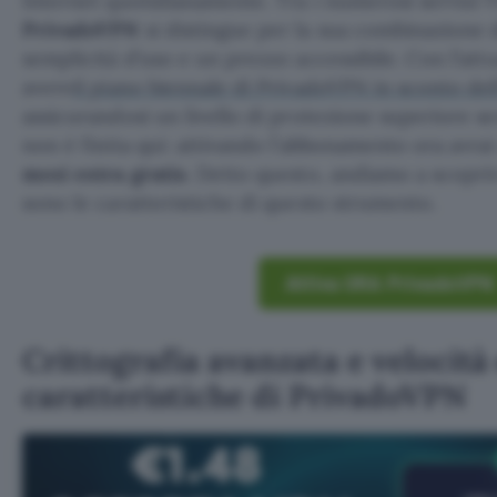
Internet quotidianamente. Tra i numerosi servizi V
PrivadoVPN
si distingue per la sua combinazione d
semplicità d’uso e un prezzo accessibile. Con l’att
avere
il piano biennale di PrivadoVPN in sconto del
assicurandosi un livello di protezione superiore s
non è finita qui: attivando l’abbonamento ora avra
mesi extra gratis
. Detto questo, andiamo a scoprir
sono le caratteristiche di questo strumento.
Attiva ORA PrivadoVPN
Crittografia avanzata e velocità 
caratteristiche di PrivadoVPN