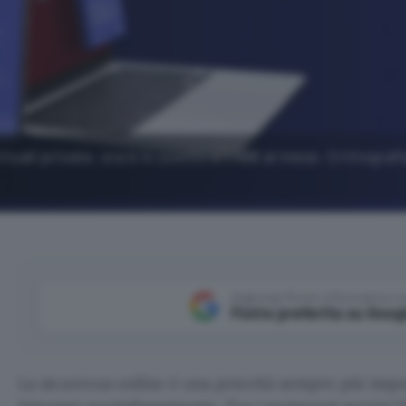
rtuali private, ora è in sconto a 1,48€ al mese. Crittografi
Aggiungi Punto Informatico 
Fonte preferita su Goog
La sicurezza online è una priorità sempre più impo