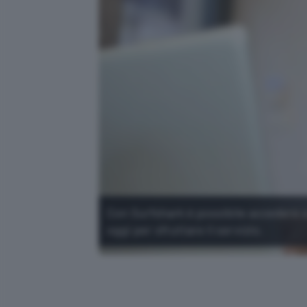
Con Surfshark è possibile accedere a 
oggi per sfruttare il servizio.