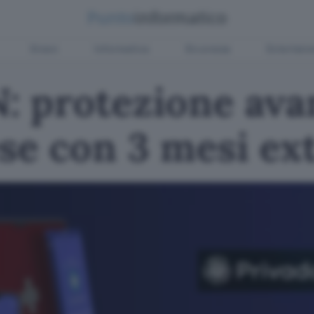
Green
Informatica
Sicurezza
Entertain
 protezione avan
se con 3 mesi ext