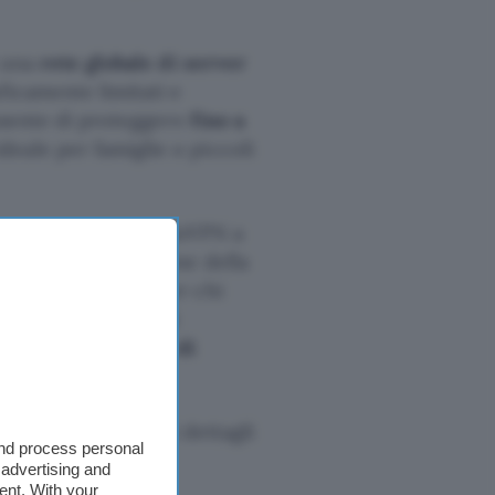
 una
rete globale di server
icamente limitati e
onsente di proteggere
fino a
deale per famiglie o piccoli
ano annuale di PrivadoVPN a
eta per la protezione della
ione imperdibile per chi
za. E se il grado di
omunque i
30 giorni di
per scoprire tutti i dettagli
and process personal
enza compromessi.
 advertising and
ent. With your