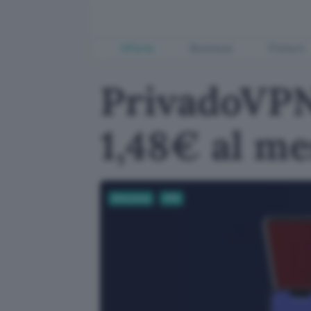
Offerte
Business
Fintech
PrivadoVPN:
1,48€ al me
Sicurezza
VPN