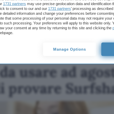
Questo articolo contiene link di affiliazione: acquisti o ordini e
ur
1731 partners
may use precise geolocation data and identification 
permetteranno al nostro sito di ricevere una commissione ne
ick to consent to our and our
1731 partners
’ processing as described 
offerte potrebbero subire variazioni di prezzo dopo la pubbli
detailed information and change your preferences before consenting
te that some processing of your personal data may not require your 
t to such processing. Your preferences will apply to this website only
TI POTREBBE INTERESSARE
aw your consent at any time by returning to this site and clicking the
webpage.
VPN gratis da usare ad
agosto, è il momento di
provare Surfshark
Manage Options
da usare ad agosto
 provare Surfsh