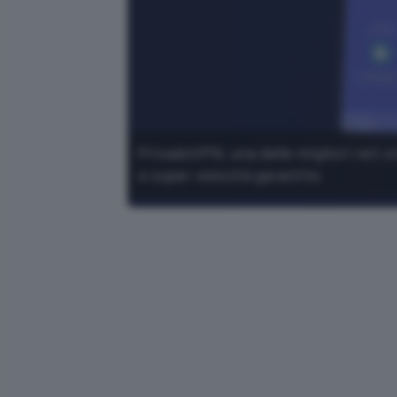
PrivadoVPN, una delle migliori reti vi
e super velocità garantite.