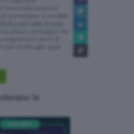
PN disponibili,
i funzionalità avanzate,
uale promozione, è possibile
l’87% a soli 1,48€ al mese
,
enza gravare sul budget. Ma
i a disposizione anche
3
e più nel dettaglio quali
elevate: le