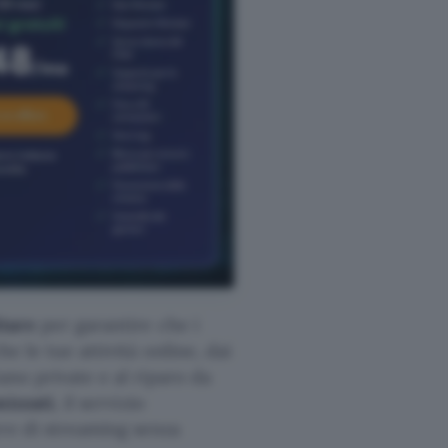
itare
per garantire che i
e le tue attività online, dai
ano private e al riparo da
mizzati
, il servizio
ere di streaming senza