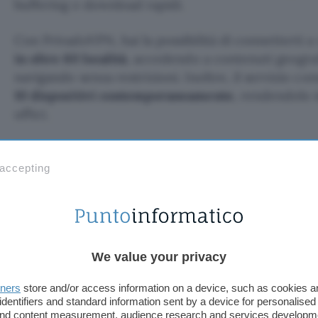
buffering e download rapidi.
Con PrivadoVPN, hai la possibilità di connetterti a
in oltre 60 località
, accedendo a contenuti geograf
navigando senza restrizioni. Inoltre, il servizio c
10 dispositivi contemporaneamente
, rendendolo i
uffici.
Grazie all’offerta attuale, puoi sottoscrivere il pi
soli 1,48€ al mese, ottenendo una soluzione compl
 accepting
tua identità online. Questa promozione è un’occas
desidera combinare sicurezza, velocità e convenien
soddisfazione non dovesse essere alto, ci sono c
garanzia di rimborso
da poter sfruttare.
We value your privacy
Non aspettare: visita il
sito ufficiale di PrivadoVPN
tners
store and/or access information on a device, such as cookies 
dell’offerta e inizia a navigare in modo sicuro e s
identifiers and standard information sent by a device for personalised
 and content measurement, audience research and services developm