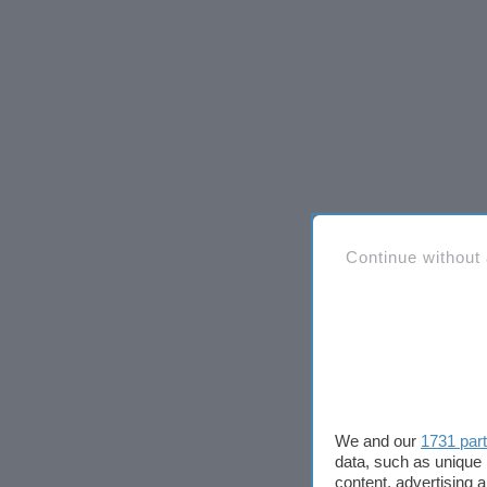
Continue without
We and our
1731 par
data, such as unique 
content, advertising