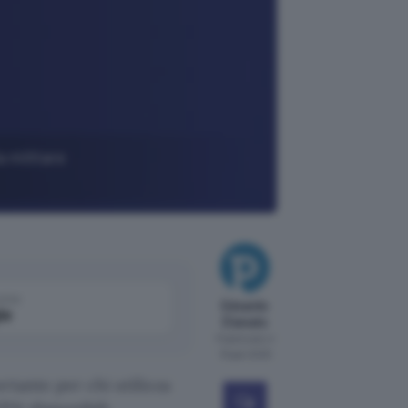
a militare
come
Edoardo
le
D'amato
Pubblicato il
19 gen 2025
rtante per chi utilizza