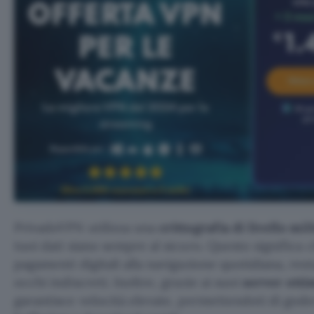
PrivadoVPN utilizza una
crittografia di livello mil
tuoi dati siano sempre al sicuro. Questo significa ch
pagamenti digitali alla navigazione quotidiana, rest
occhi indiscreti. Inoltre, grazie ai suoi
server otti
garantisce velocità elevate, permettendoti di god