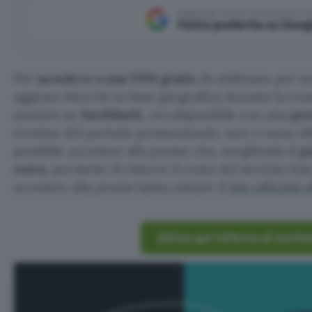
Aggiungi Punto Informatico 
Fonte preferita su Goog
Per
accedere a una VPN gratis
da utilizzare per na
aggirare blocchi su base geografica durante la con
puntare su
Surfshark
, ora disponibile con una
prov
termine del periodo promozionale, non ci sono obb
possibile accedere alla promo che, scegliendo il
pi
extra
, permette di ridurre il costo del servizio fin
accedere alla promo basta visitare il
sito ufficiale 
Attiva qui l’offerta di Surfs