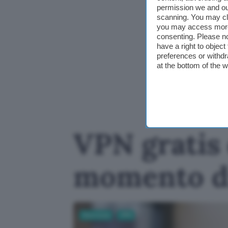
permission we and o
scanning. You may cl
you may access more 
consenting. Please no
have a right to objec
preferences or withdr
at the bottom of the 
VPN gratis 
momento di
Sicurezza
VPN