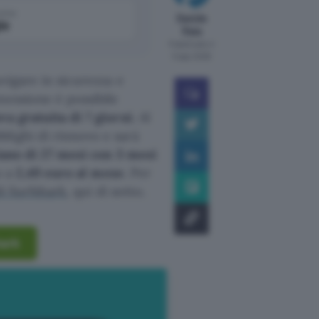
come
Davide
le
Raia
Pubblicato il
5 ago 2026
vigare in sicurezza e
nessione è possibile
a gratuita di 7 giorni
. Al
lighi di rinnovo e sarà
ano di 27 mesi con 3 mesi
o a
2,49 euro al mese
. Per
di Surfshark
, qui di sotto.
hark