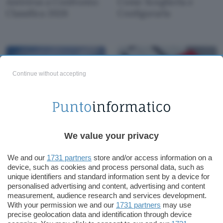
Antivirus a Confronto:
Come Sceglierla e
Classifica 2026
Configurarla
Continue without accepting
Le migliori VPN per gli
Migliori VPN per la
USA del 2026 (free e a
Cina (Gratis e a
We value your privacy
pagamento)
pagamento): Guida
2026
We and our
1731 partners
store and/or access information on a
device, such as cookies and process personal data, such as
unique identifiers and standard information sent by a device for
personalised advertising and content, advertising and content
measurement, audience research and services development.
With your permission we and our
1731 partners
may use
precise geolocation data and identification through device