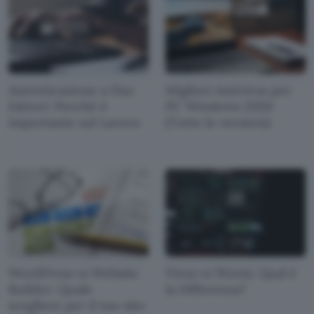
Autenticazione a Due
Migliori Antivirus per
Fattori: Perché è
PC Windows 2026
Importante sul Lavoro
(Tutte le versioni)
WordPress vs Website
Virus vs Worm: Qual è
Builder: Quale
la Differenza?
scegliere per il tuo sito