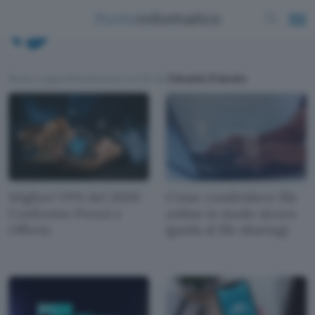
Edoardo D'amato
News e approfondimenti scritti da
Edoardo D'amato
Migliori VPN del 2026:
Come condividere file
Confronto Prezzi e
online in modo sicuro
Offerte
(guida al file sharing)