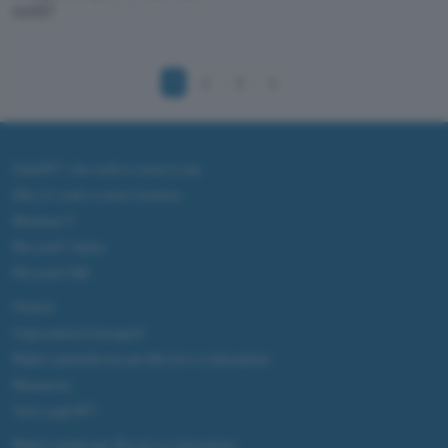
web?
1
2
3
4
ChatGPT: che cos'è e come si usa
DALL·E cos'è e come funziona
Windows 11
Microsoft Teams
Microsoft 365
Fintech
Criptovalute Emergenti
Migliori piattaforme per Bitcoin e criptovalute
Metaverso
Tutto sugli NFT
Migliori wallet per Bitcoin e criptovalute