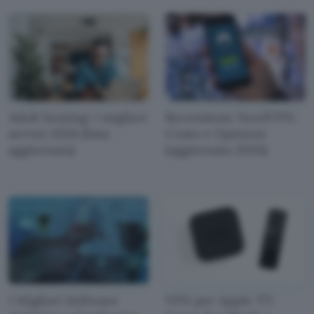
Adult hosting: i migliori
Recensione NordVPN:
servizi 2026 (lista
Costo e Opinioni
aggiornata)
(aggiornata 2026)
I Migliori Software
VPN per Apple TV: