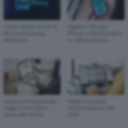
Come vedere la RAI in
Migliori VPN per
diretta streaming
iPhone e iPad (Gratis e
dall'estero
in Abbonamento)
Hosting Professionale: i
Migliori hosting
Migliori del 2026 e
WooCommerce del
Guida alla Scelta
2026