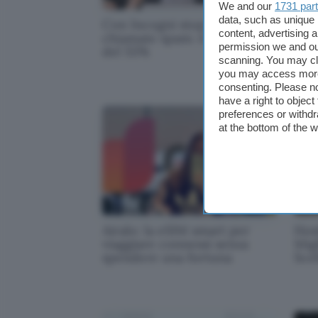
We and our
1731 par
data, such as unique 
Con Incogni stop alle
Ama
content, advertising
chiamate spam: è in sconto
mes
permission we and o
del 55%
pro
scanning. You may cl
you may access more 
consenting. Please no
have a right to objec
preferences or withdr
at the bottom of the 
Airalo: la eSIM smart per
Host
viaggiare connessi senza
Migl
spendere una fortuna
Scel