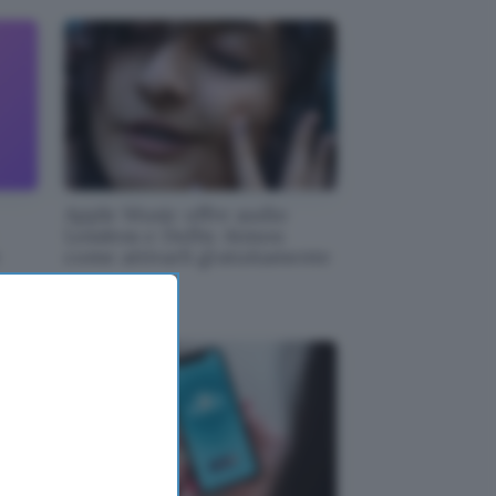
Apple Music offre audio
Lossless e Dolby Atmos:
come attivarli gratuitamente