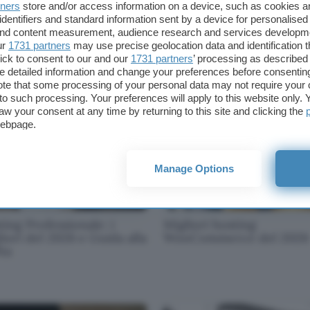
tners
store and/or access information on a device, such as cookies 
identifiers and standard information sent by a device for personalised
zon Music è gratis per 3
Avast in promozione: fino
 and content measurement, audience research and services developm
i: come sbloccare la
60% di sconto sui pacche
ur
1731 partners
may use precise geolocation data and identification 
va free
antivirus
ick to consent to our and our
1731 partners
’ processing as described 
detailed information and change your preferences before consenting
te that some processing of your personal data may not require your 
t to such processing. Your preferences will apply to this website only
aw your consent at any time by returning to this site and clicking the
webpage.
Manage Options
ing Professionale: i
Migliori hosting
iori del 2026 e Guida alla
WooCommerce del 2026
ta