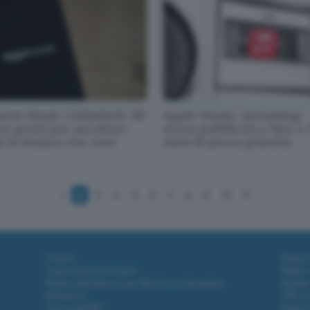
zon Music Unlimited: 30
Apple Music: streaming
ni gratis per ascoltare
senza pubblicità e fino a 
a la musica che vuoi
mesi di prova gratuita
1
2
3
4
5
6
7
8
9
10
Fintech
Miglior
Criptovalute Emergenti
Miglior
Migliori piattaforme per Bitcoin e criptovalute
Digital
Metaverso
VPN, so
Tutto sugli NFT
Miglior