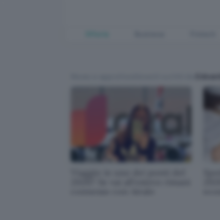
Offerte
Business
Fintech
News e approfondimenti scritti da
Edoar
Viaggio in uno dei ponti del
Spo
2026? Se vai all'estero rimani
2026
connesso con Airalo
eco