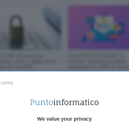
 1,59€ al mese hai
Total VPN di TotalAV in
virus, VPN e adblock: la
sconto: sicurezza online
mo di TotalAV
completa a 1,59€ al mese
cepting
We value your privacy