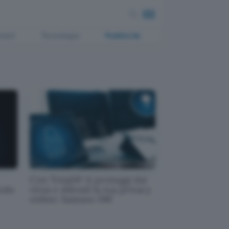
ment
Tecnologia
Pubblicità
Con TotalAV ti proteggi dai
ralo
virus e difendi la tua privacy
online: bastano 19€