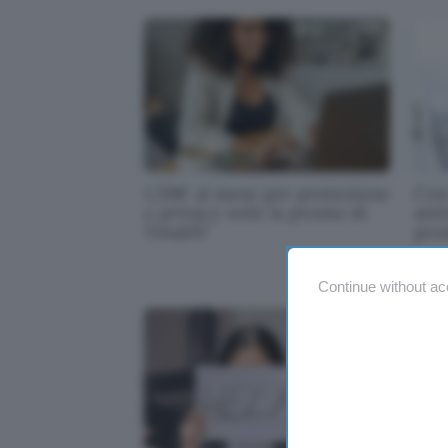
1,59€ al mese per protezione
Con
e privacy web: la promo di
anti
TotalAV
pro
Continue without ac