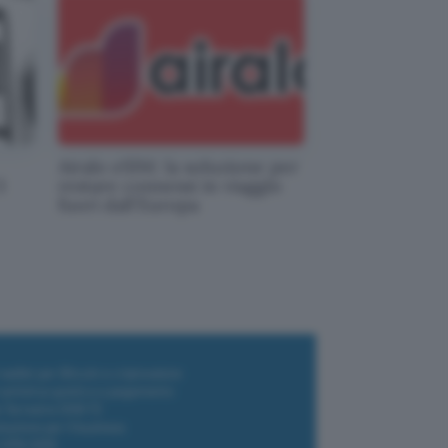
Airalo eSIM: la soluzione per
3
restare connessi in viaggio
fuori dall'Europa
i wallet per Bitcoin e criptovalute
i antivirus gratis e a pagamento
e Terrestre DVB-T2
luzione per il business
i VPN 2025