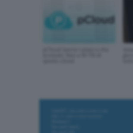
pCloud lancia i piani a vita
Ama
scontati: fino a 10 TB di
gior
spazio cloud
tutt
ChatGPT: che cos'è e come si usa
DALL·E cos'è e come funziona
Windows 11
Microsoft Teams
Microsoft 365