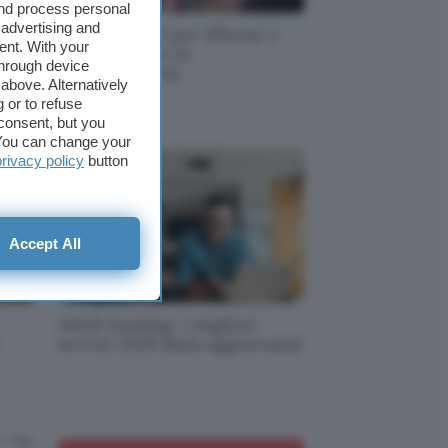
and process personal
 advertising and
 al
Migliori VPN per iPhone e
ent. With your
tti
iPad (Gratis e in
through device
Abbonamento)
above. Alternatively
 or to refuse
consent, but you
. You can change your
privacy policy
button
Accept All
Adult hosting: i migliori
servizi 2026 (lista aggiornata)