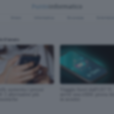
Green
Informatica
Sicurezza
Entertain
do D'amato
tify aumenta i prezzi
Viaggio fuori dall'UE? Ti
: 2 alternative più
serve una eSIM: prova Ai
nomiche
in sconto