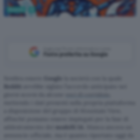
Business
AI
Designer
Aggiungi Punto Informatico come
Fonte preferita su Google
Sembra essere
Google
la società con la quale
Reddit
avrebbe siglato l’accordo anticipato nei
giorni scorsi da alcune
voci di corridoio
,
mettendo i dati presenti sulla propria piattaforma
a disposizione del gruppo di Mountain View,
affinché possano essere impiegati per la fase di
addestramento dei
modelli IA
. Manca ancora un
annuncio ufficiale, ma è quanto riportato oggi da