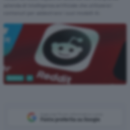
azienda di intelligenza artificiale che utilizzerà i
contenuti per addestrare i suoi modelli AI.
Business
AI
Aggiungi Punto Informatico come
Fonte preferita su Google