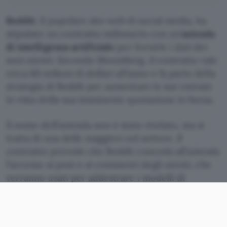
Reddit
, il popolare sito web di social media, ha
stipulato un contratto milionario con un’
azienda
di intelligenza artificiale
per fornirle i dati dei
suoi utenti. Secondo Bloomberg, il contratto vale
circa 60 milioni di dollari all’anno e fa parte della
strategia di Reddit per aumentare le sue entrate
in vista della sua imminente quotazione in borsa.
Il nome dell’azienda non è stato rivelato, ma si
tratta di una delle maggiori nel settore. Il
contratto prevede che Reddit conceda all’azienda
l’accesso ai post e ai commenti degli utenti, che
verranno usati per addestrare i modelli di
intelligenza artificiale
.
Come funziona il contratto e