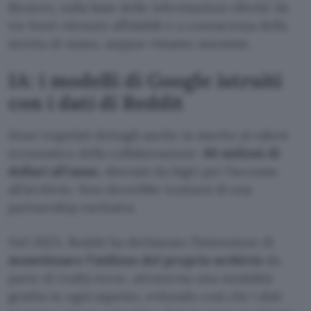
Reuters, sulla base delle informazioni riferite da
tre fonti ritenute affidabili e a conoscenza della
stretta di mano, seppur rimaste anonime.
IA: i modelli di Google istruiti
con i dati di Reddit
Sono trapelati dettagli anche in merito al valore
economico della collaborazione:
60 milioni di
dollari all’anno
, sborsati da bigG per l’accesso
all’archivio. Non dovrebbe trattarsi di una
partnership esclusiva.
Nel 2023, Reddit ha dichiarato l’intenzione di
monetizzare l’utilizzo del proprio archivio
da
parte di realtà terze, attraverso una modalità
gestita in ogni aspetto, evitando così che i dati