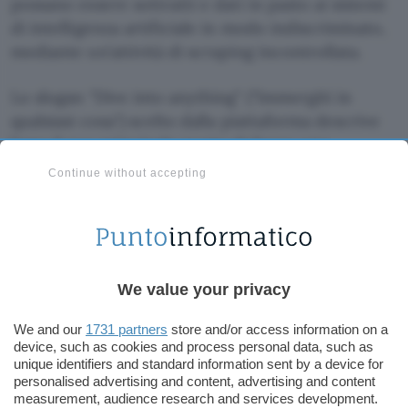
possano essere sottratti e dati in pasto ai sistemi
di intelligenza artificiale in modo indiscriminato,
mediante un’attività di scraping incontrollata.
Lo slogan
Dive into anything
(
Immergiti in
qualsiasi cosa
) scelto dalla piattaforma descrive
bene il suo principale punto di forza: una
conoscenza collettiva
alimentata dagli utenti
Continue without accepting
stessi, all’interno di discussioni relative a
pressoché ogni argomento esistente. La qualità e
l’
affidabilità delle informazioni
dovrà comunque
essere garantita prima della fase di
addestramento, per evitare che i chatbot e gli
We value your privacy
altri servizi che faranno leva sui modelli IA istruiti
We and our
1731 partners
store and/or access information on a
possano generare
contenuti inattendibili
o
device, such as cookies and process personal data, such as
inesatti.
unique identifiers and standard information sent by a device for
personalised advertising and content, advertising and content
measurement, audience research and services development.
Il lancio di Reddit risale al 2005, a opera dello