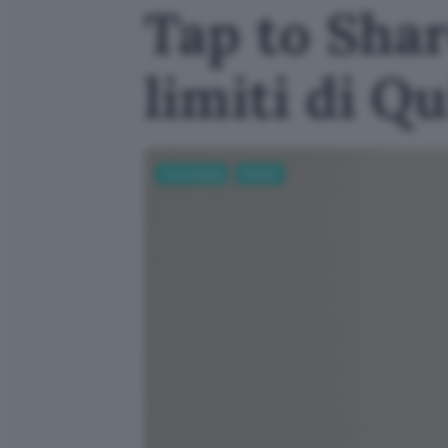
Tap to Shar
limiti di Q
Tecnologia
Mobile