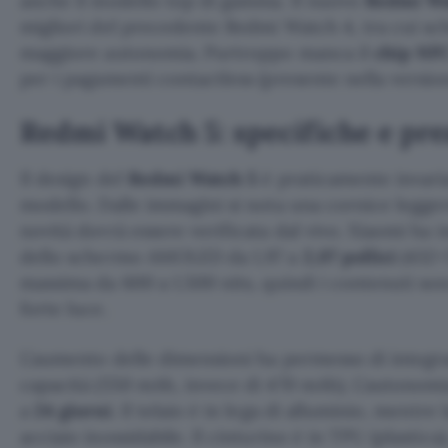
anche il modello top di gamma. Il nuovo
Redmi Wa
migliori del precedente Redmi Watch 4, tra cui s
maggiore autonomia. Purtroppo manca il
chip NF
per i pagamenti contactless (presente nella versi
Redmi Watch 5: specifiche e pre
Il design del
Redmi Watch 5
è praticamente invari
modello. Dalle immagini si nota una cornice legge
novità dovrà essere verificata dal vivo. Xiaomi ha
dello schermo AMOLED da 1,97 a
2,07 pollici
(432×5
massima da 600 a 1.500 nits, quindi i contenuti sono
forte luce.
L’aumento delle dimensioni ha permesso di integra
capacità (550 mAh, invece di 470 mAh). L’autonomi
a
24 giorni
. Il telaio è in lega di alluminio, mentre
acciaio inossidabile. Il cinturino è in TPU (plastic