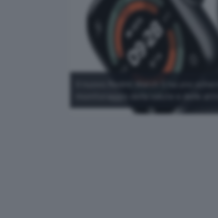
Il nuovo Redmi Watch 5 ha uno scherm
monitoraggio della salute e delle atti