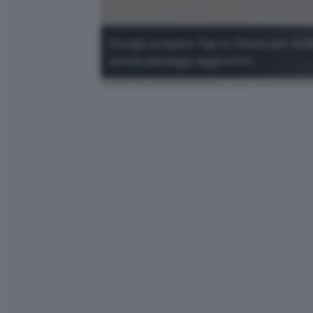
Google prepara Tap to Share per Andro
senza passaggi aggiuntivi.