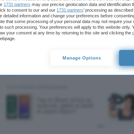
Non mancano altri tipi di misurazioni, tra cui livello
ur
1731 partners
may use precise geolocation data and identification 
ick to consent to our and our
1731 partners
’ processing as described 
sonno e oltre 150 attività sportive. Lo storage da 
detailed information and change your preferences before consenting
per copiare i brani musicali e l’ascolto tramite auri
te that some processing of your personal data may not require your 
operativo è HyperOS 2. Per la configurazione inizia
t to such processing. Your preferences will apply to this website only
aw your consent at any time by returning to this site and clicking the
dati deve essere installata l’
app Mi Fitness
.
webpage.
Il prezzo di listino è
109,90 euro
. Versando un acco
gennaio e il saldo entro il 19 gennaio è possibile 
Manage Options
euro
e un omaggio a scelta tra Xiaomi Smart Band
Lite.
TI POTREBBE INTERESSARE
Tap to Share arriva su
Android, addio ai limiti
di Quick Share?