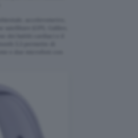
.
mbientale, accelerometro,
e satellitare (GPS, Galileo,
 dei battiti cardiaci e il
etooth 5.3 permette di
ante e due microfoni con