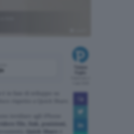
e link
ChatGPT
come
Tiziana
le
Foglio
Pubblicato il
4 ago 2026
e
è in fase di sviluppo su
eloce rispetto a Quick Share.
ono invidiare agli iPhone
idere file, link, posizioni,
prossimità.
Quick Share
è