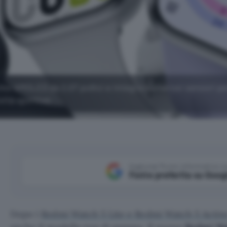
o AMOLED da 2,07 pollici e integra numerosi sensori per
vità sportive.
Aggiungi Punto Informatico 
Fonte preferita su Goog
Dopo i
Redmi Watch 5 Lite e Redmi Watch 5 Activ