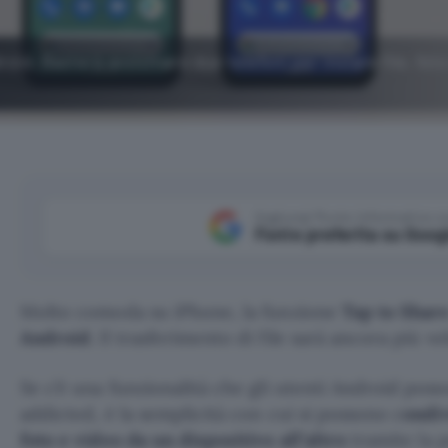
id. Basterà avvicinare due telefoni per inviare file, foto 
Aggiungi Punto Informatico 
Fonte preferita su Goog
Molto comoda su iPhone, la funzione
Tap to Shar
Android
. Il trasferimento di file sarà ancora più v
Se c’è una funzionalità che gli utenti Android poss
addicted, è la semplicità con cui si possono c
ondiv
foto e video da un dispositivo all’altro
tramite la 