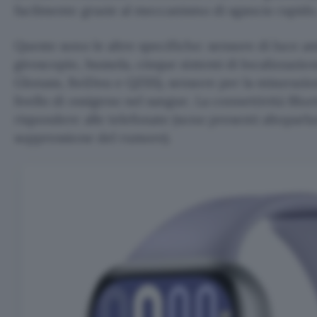
facilmente grazie al meccanismo di sgancio rapido
Queste sono le altre specifiche: sensore di luce a
giroscopio, bussola, cinque sistemi di localizzazion
Glonass, BeiDou e QZSS), sensore per la misurazione
livello di ossigeno nel sangue. La connettività Blu
rispondere alle telefonate (sono presenti altoparl
soppressione del rumore).