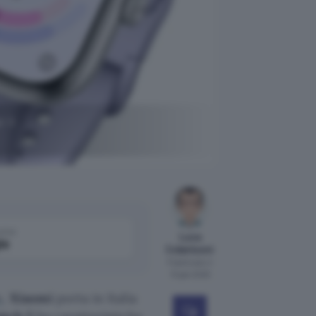
 il
come
Luca
le
Colantuoni
Pubblicato il
13 gen 2025
e
,
Xiaomi
porta in Italia