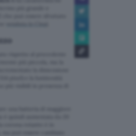
tch 5
ha caratteristiche
chermo più grande e
C
che può essere sfruttato
one
venduta in Cina
).
zzo
ato rispetto al precedente
rmente più piccola, ma la
 incrementato la dimensione
14 pixel) e la luminosità
 più visibili in presenza di
re una batteria di maggiore
a è quindi aumentata da 20
 la corona rotante è in
a), ma può essere cambiato