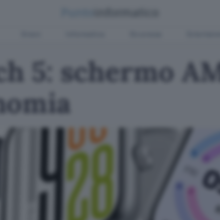
Green
Informatica
Sicurezza
Entertain
ch 5: schermo A
nomia