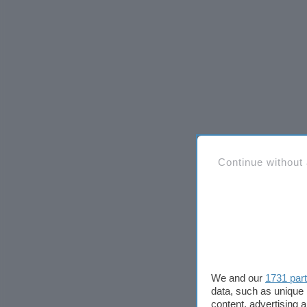
Continue without
We and our
1731 par
data, such as unique 
content, advertising