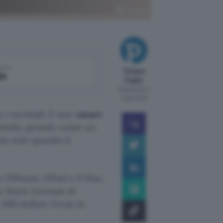
ChatGPT
come
Tiziana
le
Foglio
Pubblicato il
7 ago 2026
o i occhiali. È uno
smart
mbella, grande come un
da sole quando il
 l’iPhone, l’iPad e il Mac,
do Mark Gurman di
300 dollari. Forse le