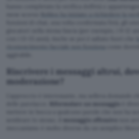
hanno completato la verifica dell’età e appartengono
mese scorso
Roblox ha iniziato a richiedere la verif
funzioni di chat, una volta confermata l’età, gli u
giocatori nella stessa fascia (per esempio, i 9-12
con i 13-15 anni). Anche se poi è saltato fuori che
l
riconoscimento facciale non funziona
come dovreb
aggirabile.
Riscrivere i messaggi altrui, dov
moderazione?
L’approccio è interessante, ma solleva domande che
delle parolacce.
Riformulare un messaggio
è diver
mettere in bocca a qualcuno parole che non ha scel
sembrare lo stesso, il
messaggio offensivo
non arri
meccanismo è molto diverso da un semplice blocc