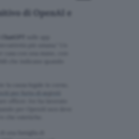
itivo di OpenAI e
i ChatGPT
sulle app
terattività più umana.
Un
per casa con una mano, con
obili che indicano quando
e la causa legale in corso,
nAI per furto di segreti
e officer. Ive ha lavorato
luppando per OpenAI non deve
re che estetiche.
di una famiglia di