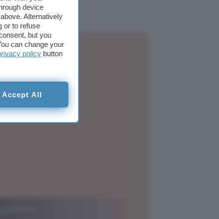
through device
above. Alternatively
 or to refuse
consent, but you
. You can change your
privacy policy
button
Accept All
sensori e