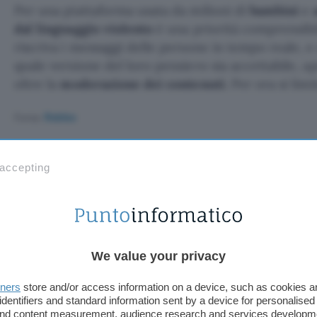
Per una piattaforma usata da milioni di
bambini
e
dal linguaggio violento
è una priorità comprensibil
riscriva i messaggi delle persone in tempo reale
quale versione del loro pensiero sia accettabile, 
oltre la
moderazione dei contenuti
. Per ora si limi
Fonte:
Roblox
TI POTREBBE INTERESSARE
 accepting
Lo smart speaker di
OpenAI e Jony Ive avrà
sensori e parti mobili
We value your privacy
eaker di OpenAI 
tners
store and/or access information on a device, such as cookies 
identifiers and standard information sent by a device for personalised
 and content measurement, audience research and services developm