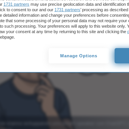
i e parti mobili
ur
1731 partners
may use precise geolocation data and identification 
ick to consent to our and our
1731 partners
’ processing as described 
detailed information and change your preferences before consenting
te that some processing of your personal data may not require your 
t to such processing. Your preferences will apply to this website only
aw your consent at any time by returning to this site and clicking the
webpage.
Manage Options
ve stanno sviluppando uno smart speaker con ChatGPT, 