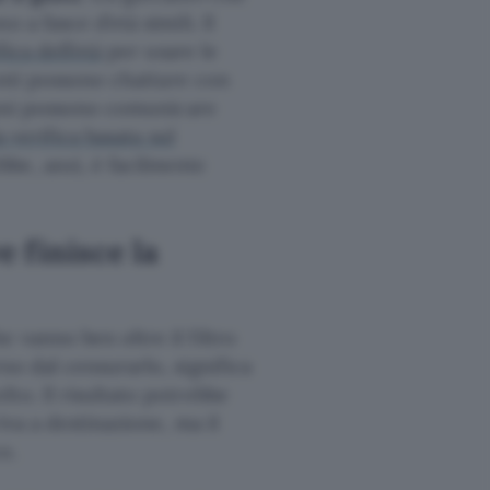
 a fasce d’età simili. Il
ica dell’età
per usare le
tenti possono chattare con
 anni possono comunicare
a verifica basata sul
be, anzi, è facilmente
e finisce la
 vanno ben oltre il filtro
so dal censurarlo, significa
to. Il risultato potrebbe
va a destinazione, ma il
o.