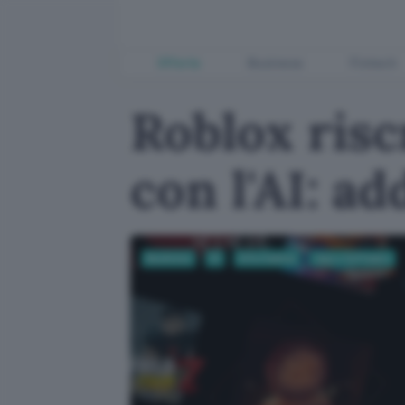
Offerte
Business
Fintech
Roblox risc
con l'AI: a
Business
AI
Informatica
App e Software