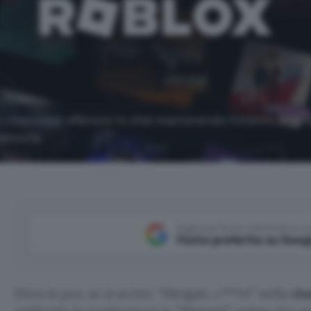
e i messaggi offensivi in chat mantenendo l'intento origin
censura.
Aggiungi Punto Informatico 
Fonte preferita su Goog
D’ora in poi, se si scrive:
Sbrigati, c***o!
nella
cha