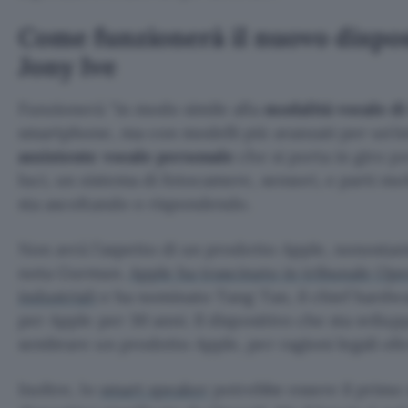
Come funzionerà il nuovo dispos
Jony Ive
Funzionerà
in modo simile alla
modalità vocale d
smartphone, ma con modelli più avanzati per un’in
assistente vocale personale
che si porta in giro 
luci, un sistema di fotocamere, sensori, e parti m
sta ascoltando o rispondendo.
Non avrà l’aspetto di un prodotto Apple, nonostant
nota Gurman.
Apple ha trascinato in tribunale Ope
industriali
e ha nominato Tang Tan, il chief hardwar
per Apple per 30 anni. Il dispositivo che sta svi
sembrare un prodotto Apple, per ragioni legali olt
Inoltre, lo
smart speaker
potrebbe essere il primo 