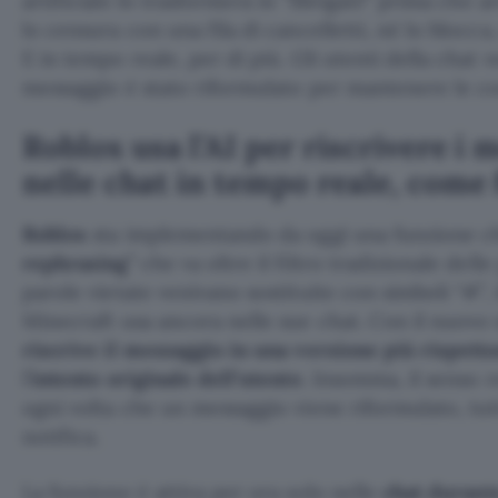
artificiale lo trasformerà in
Sbrigati!
prima che arr
lo censura con una fila di cancelletti, né lo blocca
E in tempo reale, per di più. Gli utenti della chat 
messaggio è stato riformulato per mantenere le cos
Roblox usa l’AI per riscrivere i 
nelle chat in tempo reale, come
Roblox
sta implementando da oggi una funzione c
rephrasing
” che va oltre il filtro tradizionale delle
parole vietate venivano sostituite con simboli “#”,
Minecraft usa ancora nelle sue chat. Con il nuovo s
riscrive il messaggio in una versione più rispett
l’
intento originale dell’utente
. Insomma, il senso r
ogni volta che un messaggio viene riformulato, tut
notifica.
La funzione è attiva per ora solo nelle
chat durante