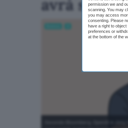
avrà sensor
permission we and o
scanning. You may cl
you may access more 
consenting. Please no
have a right to objec
Business
AI
preferences or withdr
at the bottom of the 
Secondo Bloomberg, OpenAI e Jony I