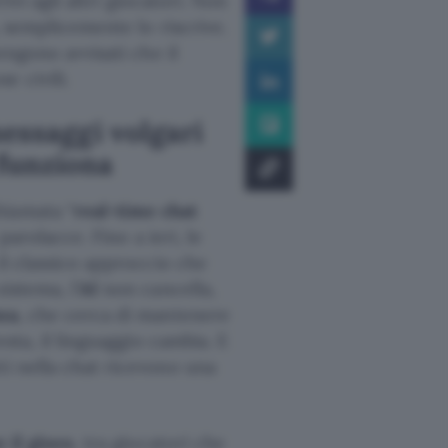
ivi agli altri giocatori. Non
, semplicemente lo riscrive.
vengono avvisati che il
e civili.
messaggi volgari
 funziona
hiamata “
real-time chat
 parolacce. Fino a ieri, le
 il classico approccio che
istema, l’
AI
non cancella,
osa
, che cerca di mantenere
esta, il linguaggio cambia. E
ti nella chat ricevono una
 il gioco
, tra giocatori che