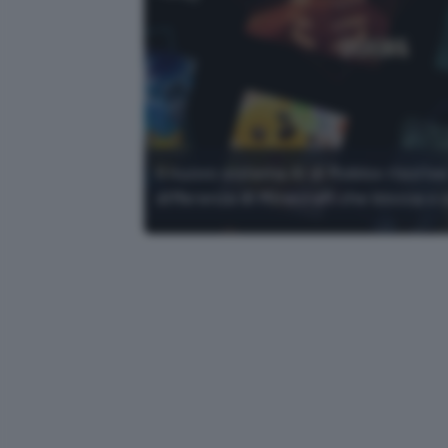
Il nuovo sistema AI di Roblox riscriv
differenza di Minecraft che blocca o 