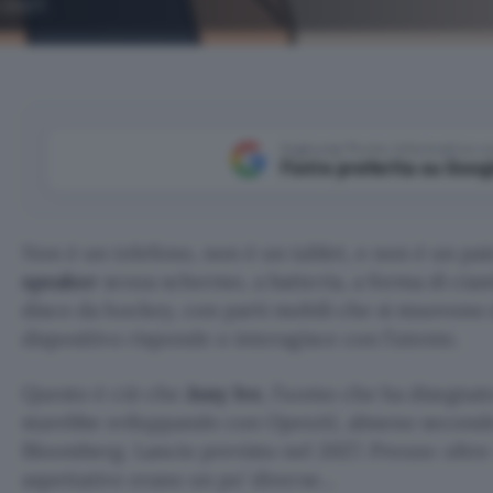
l 2027.
Aggiungi Punto Informatico 
Fonte preferita su Goog
Non è un telefono, non è un tablet, e non è un pai
speaker
senza schermo, a batteria, a forma di cia
disco da hockey, con parti mobili che si muovono 
dispositivo risponde o interagisce con l’utente.
Questo è ciò che
Jony Ive
, l’uomo che ha disegnato
starebbe sviluppando con OpenAI, almeno secon
Bloomberg. Lancio previsto nel 2027. Prezzo: oltre 
aspettative erano un po’ diverse…