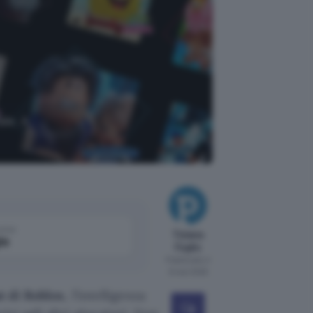
ale. A
come
Tiziana
le
Foglio
Pubblicato il
6 mar 2026
t di Roblox
, l’intelligenza