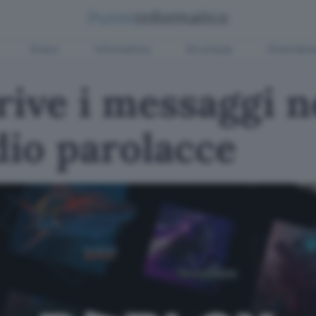
Green
Informatica
Sicurezza
Entertain
rive i messaggi n
ddio parolacce