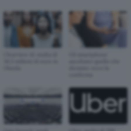
Clearview AI: multa di
Gli smartphone
30,5 milioni di euro in
ascoltano quello che
Olanda
diciamo: ecco la
conferma
Data breach: noyb
Uber: multa di 290