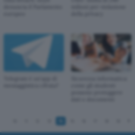
denuncia il Parlamento
milioni per violazione
europeo
della privacy
Telegram è un'app di
Sicurezza informatica:
messaggistica cifrata?
come gli studenti
possono proteggere
dati e documenti
10
11
12
13
14
15
16
17
18
19