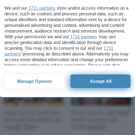
We and our
1731 partners
store and/or access information on a
device, such as cookies and process personal data, such as
unique identifiers and standard information sent by a device for
personalised advertising and content, advertising and content
measurement, audience research and services development.
Meta AI: scraping su
Account a rischio
With your permission we and our
1731 partners
may use
Facebook e Instagram
furto: tutta colpa del
precise geolocation data and identification through device
dal 2007
tuo browser
scanning. You may click to consent to our and our
1731
partners
’ processing as described above. Alternatively you may
access more detailed information and change your preferences
before consenting or to refuse consenting. Please note that
some processing of your personal data may not require your
consent, but you have a right to object to such processing. Your
Manage Options
Accept All
preferences will apply to this website only. You can change
your preferences or withdraw your consent at any time by
returning to this site and clicking the
privacy policy
button at the
bottom of the webpage.
Casa tua è in pericolo:
X non userà i dati degli
dovresti cancellarla da
utenti europei per
Google Maps
Grok (update)