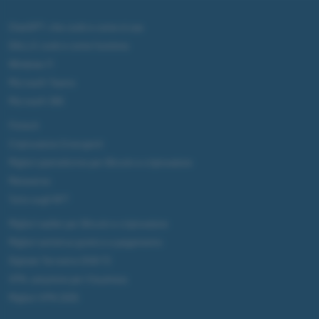
ChatGPT: che cos'è e come si usa
DALL·E cos'è e come funziona
Windows 11
Microsoft Teams
Microsoft 365
Fintech
Criptovalute Emergenti
Migliori piattaforme per Bitcoin e criptovalute
Metaverso
Tutto sugli NFT
Migliori wallet per Bitcoin e criptovalute
Migliori antivirus gratis e a pagamento
Digitale Terrestre DVB-T2
VPN, soluzione per il business
Migliori VPN 2025