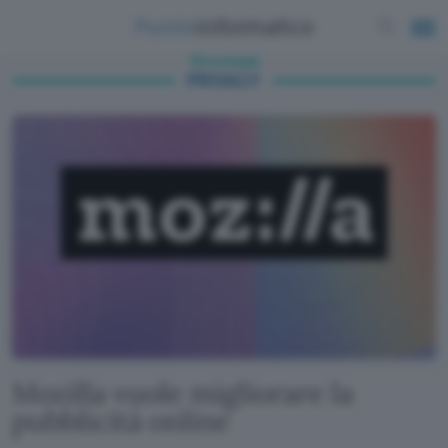
Sicurezza
PRIVACY
Mozilla vuole migliorare la
pubblicità online