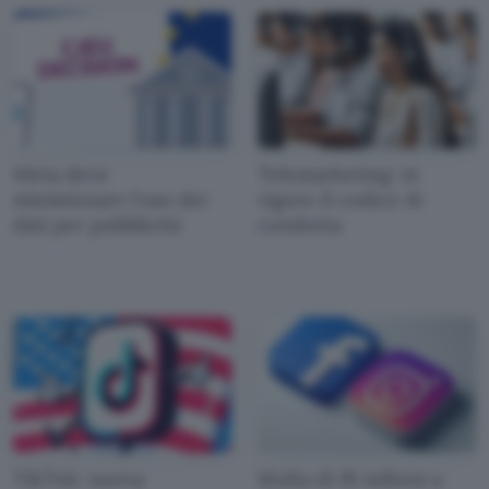
Meta deve
Telemarketing: in
minimizzare l'uso dei
vigore il codice di
dati per pubblicità
condotta
TikTok: nuova
Multa di 91 milioni a