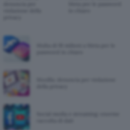
denuncia per
Meta per le password
violazione della
in chiaro
privacy
Multa di 91 milioni a Meta per le
password in chiaro
Mozilla: denuncia per violazione
della privacy
Social media e streaming: enorme
raccolta di dati