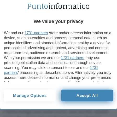
Business
AI
We value your privacy
We and our
1731 partners
store and/or access information on a
device, such as cookies and process personal data, such as
unique identifiers and standard information sent by a device for
Aggiungi Punto Informatico come
personalised advertising and content, advertising and content
Fonte preferita su Google
measurement, audience research and services development.
With your permission we and our
1731 partners
may use
precise geolocation data and identification through device
scanning. You may click to consent to our and our
1731
Sedici
virus
progettati da zero da un
modello AI
partners
’ processing as described above. Alternatively you may
funzionano davvero. Alcuni fanno addirittura
access more detailed information and change your preferences
before consenting or to refuse consenting. Please note that
meglio dell’originale naturale. Ma non c’è da
some processing of your personal data may not require your
preoccuparsi, almeno per ora… i loro bersagli
consent, but you have a right to object to such processing. Your
Manage Options
Accept All
preferences will apply to this website only. You can change
sono i batteri, non noi.
your preferences or withdraw your consent at any time by
returning to this site and clicking the
privacy policy
button at the
I batteriofagi non sono certo una novità. Questi
bottom of the webpage.