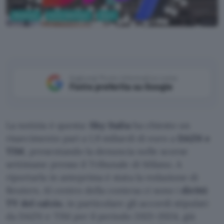
Business
Entertainment
Sport
Sky
Aggiungi Punto Informatico come
Fonte preferita su Google
La notizia è questa:
Sky Italia
ha chiesto un
risarcimento pari a 1,9 miliardi di euro a
DAZN e
TIM
, presentando la denuncia nelle scorse
settimane presso il Tribunale di Milano. A
riportarla in anteprima è stata la redazione di
Reuters. Al centro della contesa ci sono i
diritti
TV del calcio
, in particolare gli accordi stipulati
da DAZN e TIM per il periodo 2021-2024, già