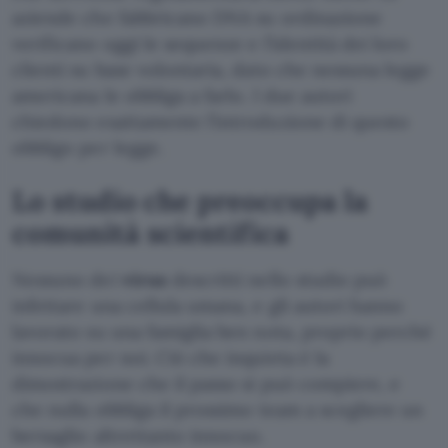
aziende che fabbricano DNA su ordinazione
verificano oggi le sequenze e l’identità dei loro
clienti su base volontaria, dato che nessuna legge
americana le obbliga a farlo. I due autori
chiedono esattamente l’introduzione di questo
obbligo per legge.
Lo studio che preoccupa la
comunità scientifica
Nessuno dei
virus
descritti nello studio può
infettare una cellula umana, e gli autori hanno
lavorato su una famiglia ben nota, proprio perché
innocua per noi. Ciò che inquieta è la
dimostrazione che il passo si può compiere, e
che nulla obbliga il prossimo team a scegliere un
bersaglio altrettanto innocuo.