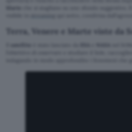
apertura) è riuscito a racchiudere nella stessa inq
Marte
che si stagliano su uno sfondo suggestivo. Il 
visibile in
streaming
qui sotto, condivisa dall’agenz
Terra, Venere e Marte viste da S
Il
satellite
è stato lanciato da
ESA
e
NASA
nel febb
l’obiettivo di osservare e studiare il Sole, raccoglie
indagando in modo approfondito i fenomeni che go