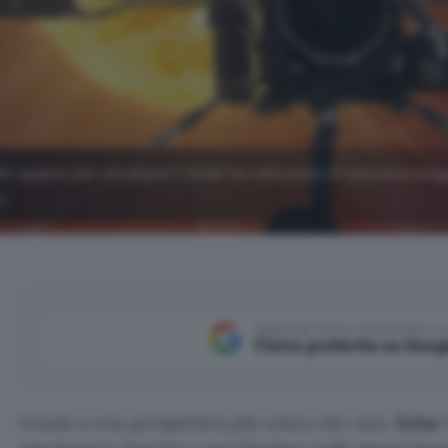
llo spazio per studiare il Sole ha catturato in un'unica su
e.
Aggiungi Punto Informatico 
Fonte preferita su Goog
Grazie a una prospettiva più unica che rara,
Solar