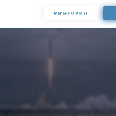
a 143 satelliti n
Manage Options
iti con il razzo Falcon 9, stabilendo il record mondiale pe