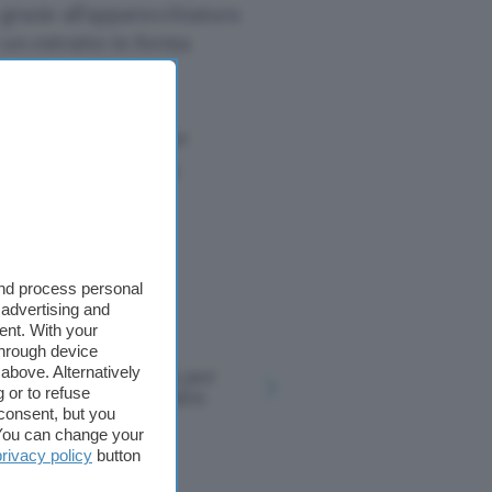
grazie all’apparecchiatura
 un estratto in forma
pea.
ano muoversi durante
tellite prosegue il
and process personal
 advertising and
ent. With your
through device
above. Alternatively
Un pezzo di Luna per
Fotografa 
 or to refuse
l'ufficio di Joe Biden
satellite, 
consent, but you
. You can change your
privacy policy
button