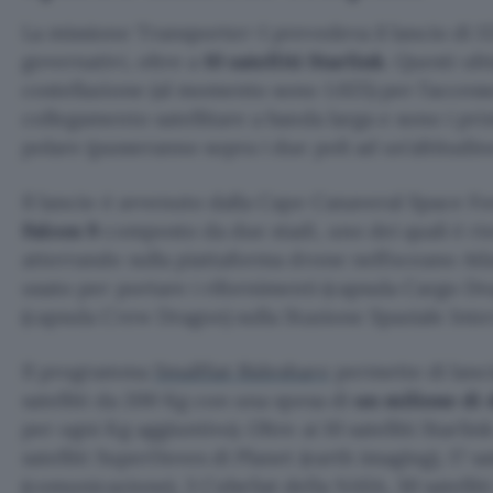
La missione Transporter-1 prevedeva il lancio di 13
governativi, oltre a
10 satelliti Starlink
. Questi ult
costellazione (al momento sono 1.025) per l’access
collegamento satellitare a banda larga e sono i pri
polare (passeranno sopra i due poli ad un’altitudin
Il lancio è avvenuto dalla Cape Canaveral Space Fo
Falcon 9
composto da due stadi, uno dei quali è rie
atterrando sulla piattaforma drone nell’oceano Atla
usato per portare i rifornimenti (capsula Cargo Dra
(capsula Crew Dragon) sulla Stazione Spaziale Inte
Il programma
SmallSat Rideshare
permette di lanci
satelliti da 200 Kg con una spesa di
un milione di 
per ogni Kg aggiuntivo). Oltre ai 10 satelliti Starlin
satelliti SuperDoves di Planet (earth imaging), 17 sat
(comunicazione), 3 CubeSat della NASA, 30 satelliti