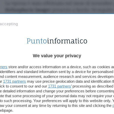
La ripresa è stata effettuata nel mese di novembre 
Heliospheric Imager
presente a bordo. Di seguito
tradotta dal comunicato dell’agenzia spaziale euro
 accepting
Le stelle sono visibili sullo sfondo, sembr
la registrazione di Solar Orbiter mentre il sa
suo viaggio intorno al Sole.
We value your privacy
Fonte:
ESA
tners
store and/or access information on a device, such as cookies 
identifiers and standard information sent by a device for personalised
TI POTREBBE INTERESSARE
 and content measurement, audience research and services developm
ur
1731 partners
may use precise geolocation data and identification 
ick to consent to our and our
1731 partners
’ processing as described 
SpaceX lancia 143
detailed information and change your preferences before consenting
satelliti nello spazio
te that some processing of your personal data may not require your 
t to such processing. Your preferences will apply to this website only
aw your consent at any time by returning to this site and clicking the
webpage.