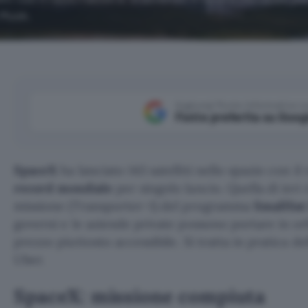
 Musk.
Aggiungi Punto Informatico 
Fonte preferita su Goog
SpaceX
ha lanciato 143 satelliti nello spazio con il 
record mondiale
per singolo lancio. Quella di ieri
missione (Transporter-1) del programma
SmallSat
governi e le aziende private possono portare in orbi
prezzo piuttosto accessibile. Si tratta in pratica de
Uber.
SpaceX: missione compiuta