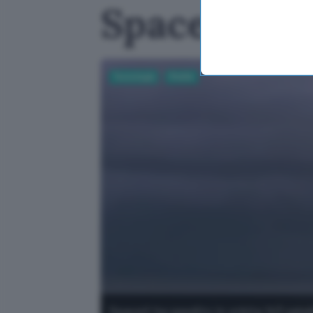
SpaceX lanci
Tecnologia
Mobile
SpaceX ha spedito in orbita 143 satell