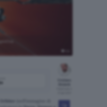
ggestiva
ESA
come
Cristiano
le
Ghidotti
Pubblicato il
27 gen 2021
 Orbiter
(nell’immagine di