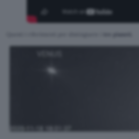
Questi i riferimenti per distinguere i
tre pianeti
.