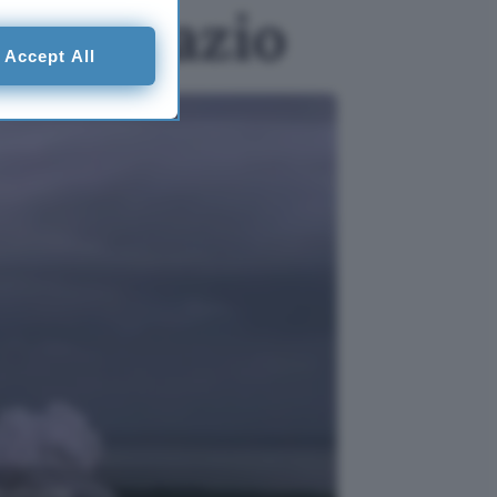
ello spazio
Accept All
r singolo