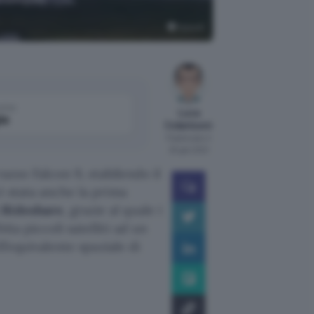
SpaceX
come
Luca
le
Colantuoni
Pubblicato il
25 gen 2021
razzo Falcon 9, stabilendo il
 è stata anche la prima
 Rideshare
, grazie al quale i
ta piccoli satelliti ad un
ll’equivalente spaziale di