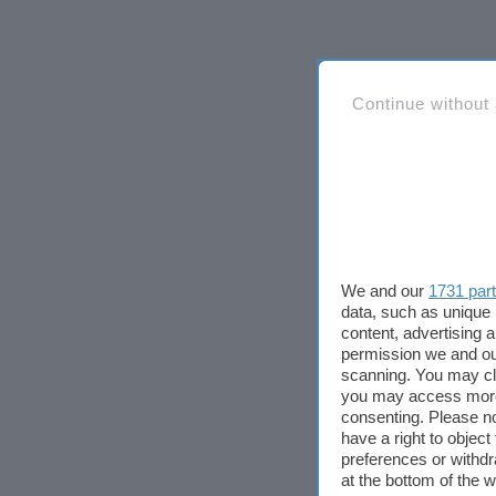
Continue without
We and our
1731 par
data, such as unique 
content, advertising
permission we and o
scanning. You may cl
you may access more 
consenting. Please no
have a right to objec
preferences or withdr
at the bottom of the 