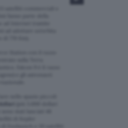
3 satelliti commerciali e
imi fanno parte della
o ad Internet tramite
mi ad adottare un’orbita
e di 770 Km).
rce Station con il razzo
ntrato sulla Terra
ntico. Falcon 9 è il razzo
gone) e gli astronauti
rnazionale.
are nello spazio piccoli
dollari
(più 5.000 dollari
k sono stati lanciati 48
elliti di Kepler
 di Exolaunch e 20 satelliti