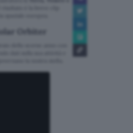
uadratura la
Terra, Venere e
risultato è la breve clip
ia spaziale europea.
olar Orbiter
raio dello scorso anno con
ndo dati sulla sua attività e
vernano la nostra stella.