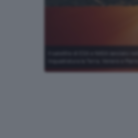
Il satellite di ESA e NASA lanciato ne
inquadratura la Terra, Venere e Mart