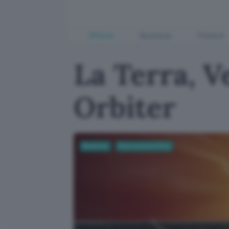
Offerte
Business
Fintech
La Terra, V
Orbiter
Business
Ricerca Scientifica