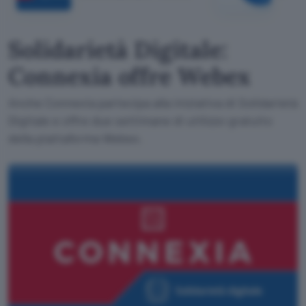
Solidarietà Digitale:
Connexia offre Webex
Anche Connexia partecipa alla iniziativa di Solidarietà
Digitale e offre due settimane di utilizzo gratuito
della piattaforma Webex.