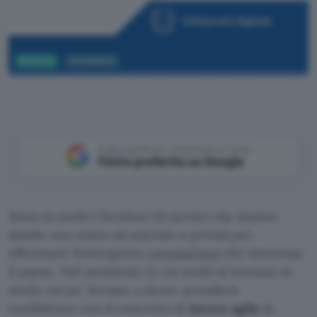
Business
Coronavirus
Aggiungi Punto Informatico come
Fonte preferita su Google
Sono in molti i fornitori di servizi che stanno
dando una mano ad aziende e privati per
affrontare l’emergenza
coronavirus
che interessa
il paese. Nel momento in cui molti si trovano in
modo un po’ forzato a dover prendere
confidenza con il concetto di
lavoro agile
(o