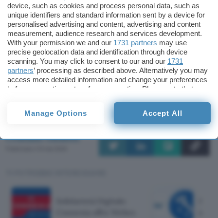
altre iniziative
device, such as cookies and process personal data, such as
unique identifiers and standard information sent by a device for
personalised advertising and content, advertising and content
La lista completa delle iniziative di
Solidarietà
measurement, audience research and services development.
Digitale
è reperibile sul
sito ufficiale
gestito da
With your permission we and our
1731 partners
may use
precise geolocation data and identification through device
MID
(Ministro per l’Innovazione tecnologica e la
scanning. You may click to consent to our and our
1731
Digitalizzazione) e
AgID
(Agenzia per l’Italia
partners
’ processing as described above. Alternatively you may
access more detailed information and change your preferences
digitale): è la fonte a cui far riferimento per
before consenting or to refuse consenting. Please note that
elenco completo aggiornato di continuo.
some processing of your personal data may not require your
consent, but you have a right to object to such processing. Your
Manage Options
Accept All
preferences will apply to this website only. You can change
Fonte:
Solidarietà Digitale
your preferences or withdraw your consent at any time by
returning to this site and clicking the
privacy policy
button at the
Cristiano Ghidotti
bottom of the webpage.
Pubblicato il 12 mar 2020
TI POTREBBE INTERESSARE
Solidarietà Digitale:
Solid
Connexia offre Webex
servi