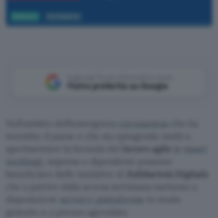
Business
Coronavirus
Aggiungi Punto Informatico come
Fonte preferita su Google
Nell’ambito dell’emergenza
coronavirus
che ha
investito il paese e che sta spingendo molti a
sperimentare la formula del
lavoro agile
(o
smart
working
), imprese e dipendenti possono
beneficiare delle iniziative di
Solidarietà Digitale
che a partire dalla scorsa settimana mettono a
disposizione
servizi e piattaforme
in modo
gratuito o a prezzo agevolato.