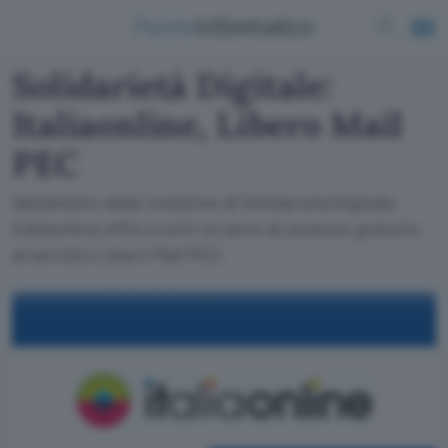
Solidarietà Digitale:
Italiaonline, Libero Mail
PEC
Nell'ambito delle iniziative di Solidarietà Digitale,
Italiaonline offre a tutti un anno di accesso gratuito
al servizio Libero Mail PEC.