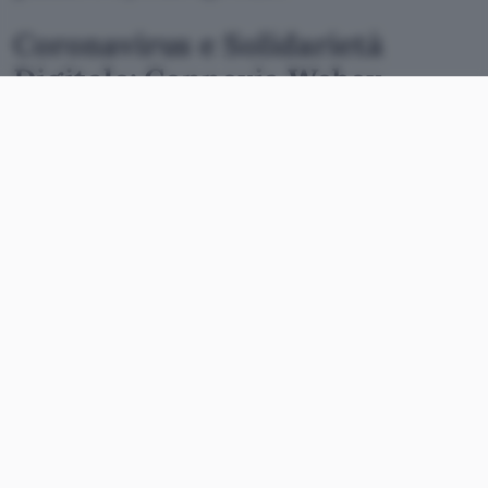
Coronavirus e Solidarietà
Digitale: Connexia Webex
Tra queste anche
Webex
(di
Cisco
), offerta dal
partner
Connexia
, accessibile senza alcuna spesa
per due settimane. Come segnalato sui siti
istituzionali, per attivare il servizio è necessario
inviare una richiesta all’indirizzo email
cloud[chiocciola]connexia.com
indicando il nome
della propria azienda nonché nomi, cognomi e
indirizzi di posta elettronica delle persone che
dovranno pianificare le sessioni.
Solidarietà digitale: tutte le
altre iniziative