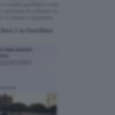
e a compiti quotidiani come
e, permette di utilizzare in
PT-5, Gemini e DeepSeek.
o Sora 2 su EaseMate