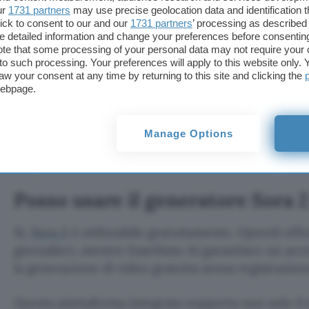
ur
1731 partners
may use precise geolocation data and identification 
Gli utenti possono guidare il generatore video da 
ick to consent to our and our
1731 partners
’ processing as described 
detailed information and change your preferences before consenting
un’ampia gamma di stili professionali, dal realism
te that some processing of your personal data may not require your 
unici, tutto all’interno di un’unica piattaforma.
t to such processing. Your preferences will apply to this website only
aw your consent at any time by returning to this site and clicking the
webpage.
✅Output di alta fedeltà e qualità profes
Fornisce video in alta risoluzione adatti all’uso c
Manage Options
che rivaleggia con filmati di livello professionale e
progetti.
Posso usare il generatore Sora 
Sì,
Sora 2
è utilizzabile gratuitamente. OpenAI offr
giornalieri, mentre EaseMate AI garantisce un acces
la generazione di video gratuita senza registrazion
Questa piattaforma integrata supporta non solo il