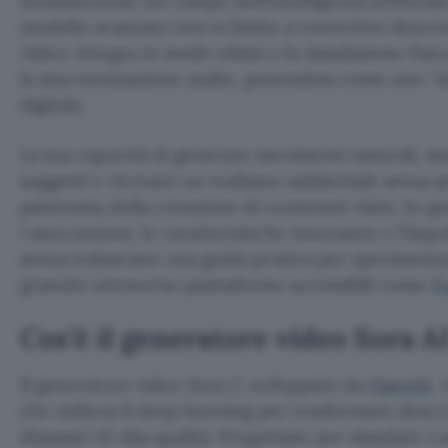
fondamentale nel campo dell’intelligenza artificia
modello avanzato non si limita a convertire descri
video; integra in modo olistico la simulazione fisi
la sincronizzazione audio, ponendosi come uno “s
digitale.
La sua capacità di generare movimenti naturali, man
soggetti e ricreare un realismo ambientale senza p
panorama della creazione di contenuti visivi. In q
i meccanismi, le caratteristiche innovative e l’impa
senza tralasciare una guida pratica per sperimenta
gratuito attraverso piattaforme accessibili come
E
Cos’è il generatore video Sora A
Il generatore video Sora 2, sviluppato da
OpenAI
,
che utilizza il deep learning per trasformare descri
dinamici di alta qualità. Progettato per simulare c