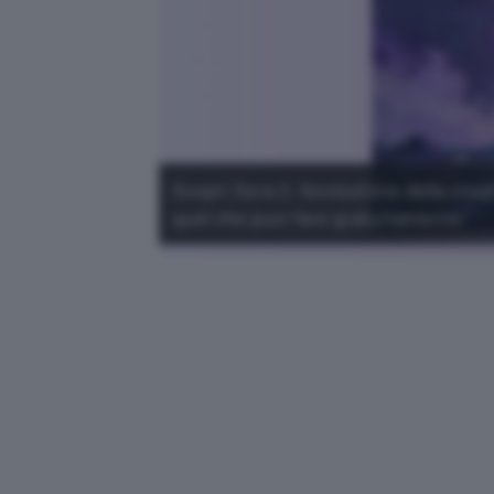
Scopri Sora 2, l'evoluzione della crea
quel che puoi fare gratuitamente.