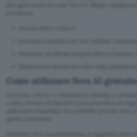
altri generatori AI come Veo 3.1, Kling e Midjourne
includono:
Accesso libero a Sora 2
Interfaccia intuitiva che non richiede compete
Strumenti di editing integrati (filtri e funzioni
Elaborazione diretta dei video nella piattaform
Come utilizzare Sora AI gratui
L’accesso a Sora 2 è attualmente limitato e rich
codice d’invito di OpenAI o una procedura di regis
utilizzando EaseMate AI è possibile provare Sora 
queste restrizioni.
EaseMate AI è una piattaforma di supporto all’IA c