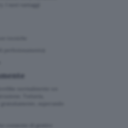
y. I suoi vantaggi
nze tecniche
 di perfezionamento)
a
tamente
iederebbe normalmente un
trazione. Tuttavia,
2 gratuitamente, superando
he consente di gestire