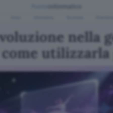
Green
Informatica
Sicurezza
Entertain
rivoluzione nella
 come utilizzarla