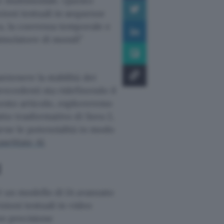
le multimodale. Questo
zioni testuali in sequenze
ca, la coerenza temporale e
imulatore di mondi”
tenere la stabilità dei
recedenti sta ridefinendo il
uesto articolo, esploreremo
tto trasformativo di Sora 2,
rne le potenzialità in modo
aseMate AI
.
I
 è un modello di IA avanzato
zioni testuali in video
on precisione