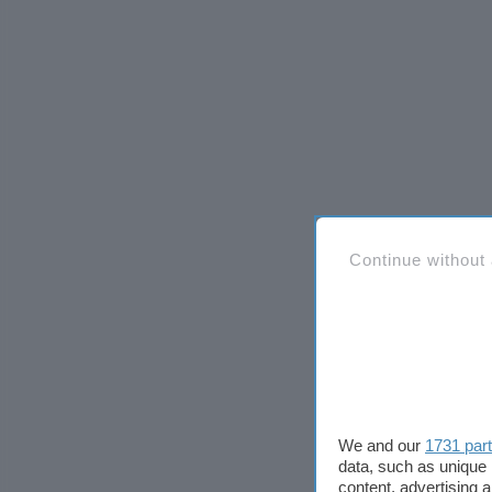
Continue without
We and our
1731 par
data, such as unique 
content, advertising