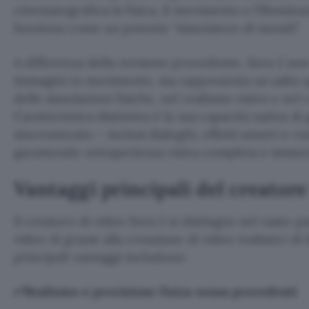
cinematografica la fisica, il movimento e l’illumin
funziona come un potente “simulatore di mondi”.
A differenza della versione precedente, Sora 2 non 
immagini in movimento, ma rappresenta un salto qu
delle simulazioni fisiche, nel realismo visivo e nel
Caratteristica distintiva è la sua capacità nativa d
sincronizzato – inclusi dialoghi, effetti sonori e r
garantendo un’esperienza visiva completa e immersi
Vantaggi principali del creatore
Il creatore di video Sora 2 si distingue nel vasto 
video AI grazie alla creazione di video realistici di 
principali vantaggi includono:
✅Realismo e precisione fisica senza precedenti