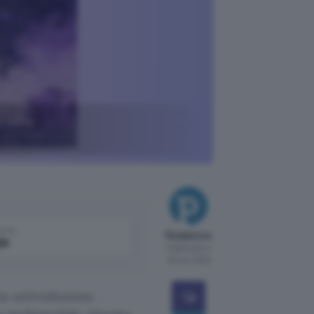
e tutto
come
Redazione
le
Pubblicato il
30 nov 2025
a un’evoluzione