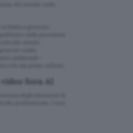
azione del mondo reale,
si limita a generare
alitativo nella precisione
 controllo utente.
i generare audio
umori ambientali –
va fin dal primo utilizzo.
 video Sora AI
panorama degli strumenti di
livello professionale. I suoi