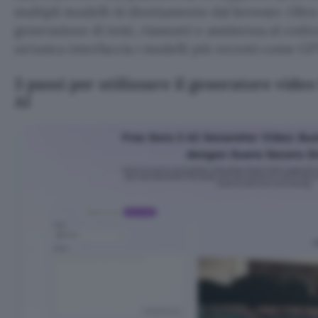
multipli modelli AI direttamente dal browser. Oltr
generazione di testi, riassunti e assistenza al codic
un’unica interfaccia i modelli più recenti come G
3 passi per utilizzare il generatore vide
AI