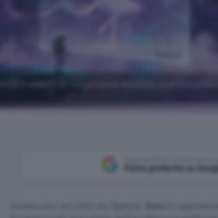
tività in ambito IA: scopri come funziona, le potenzialità 
Aggiungi Punto Informatico 
Fonte preferita su Goog
Annunciato nel 2025 da OpenAI,
Sora 2
rappresent