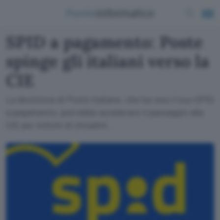
SPID a pagamento: Poste
spinge gli italiani verso la
CIE
La decisione di Poste Italiane, che ha reso il suo SPID
a pagamento, potrebbe accelerare il passaggio alla
CIE per milioni di cittadini.