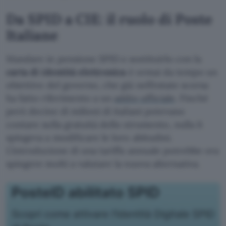
Da SPID a CIE: il ruolo di Poste
Italiane
Mandare in pensione SPID e sostituirlo con la
carta di identità elettronica
è ormai da tempo un
obiettivo del governo, che già nell’estate scorsa
ha fatto riferimento a un
addio ufficiale
. Finché
però decine di milioni di italiani potevano
contare sulla gratuità dello strumento, nulla li
spingeva a modificare le loro abitudini.
L’introduzione di una tariffa annuale potrebbe ora
spingere molti a valutare la nuova alternativa.