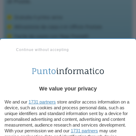
Continue without accepting
Siamo nell’era in cui non è più possibile fare a
We value your privacy
meno dell’
identità digitale
e un metodo di
autenticazione occorre a tutti, per accedere ai
We and our
1731 partners
store and/or access information on a
servizi di INPS, di Agenzia delle Entrate e ai
device, such as cookies and process personal data, such as
unique identifiers and standard information sent by a device for
documenti di IT-Wallet nell’app IO oppure per
personalised advertising and content, advertising and content
prenotare una visita medica, solo per fare alcuni
measurement, audience research and services development.
With your permission we and our
1731 partners
may use
esempi. La decisione presa da Poste Italiane,