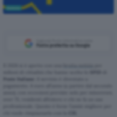
Business
Aggiungi Punto Informatico come
Fonte preferita su Google
Il 2026 si è aperto con una
brutta notizia
per
milioni di cittadini che hanno scelto lo
SPID
di
Poste Italiane
: il servizio è diventato a
pagamento. 6 euro all’anno (a partire dal secondo
anno), con eccezioni previste solo per minorenni,
over 75, residenti all’estero e chi ne fa un uso
professionale. Questo è forse l’assist migliore per
chi vuole rimpiazzarlo con la
CIE
.