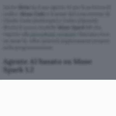
Anche
Meta
ha il suo agente AI per la scrittura di
codice.
Muse Code
è il nome del concorrente di
Claude Code (Anthropic) e Codex (OpenAI).
Sfrutta il nuovo modello
Muse Spark 1.2
che,
rispetto alla
precedente versione
rilasciata circa
un mese fa, offre notevoli miglioramenti proprio
nella programmazione.
Agente AI basato su Muse
Spark 1.2
Muse Code, disponibile in versione beta, utilizza
il modello Muse Spark 1.2 per eseguire complesse
attività di programmazione su repository di
grandi dimensioni. Il tool a linea di comando
(terminale) per macOS e Linux può pianificare
modifiche, scrivere codice e convalidare i