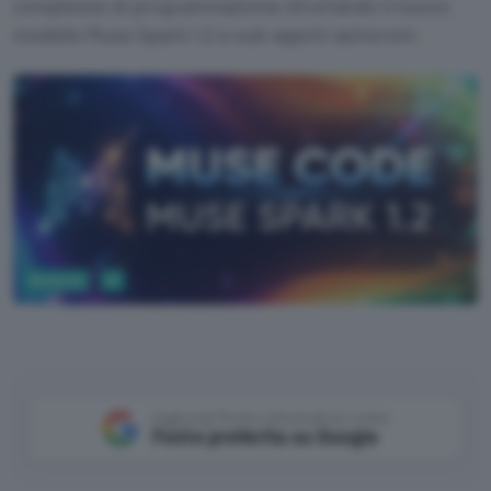
complesse di programmazione sfruttando il nuovo
modello Muse Spark 1.2 e sub-agenti asincroni.
Business
AI
Google AI Studio
Aggiungi Punto Informatico come
Fonte preferita su Google