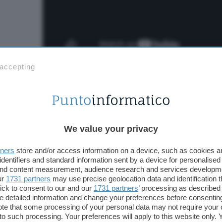
 accepting
Netflix
ha grandi ambizioni legate a Squid Game. U
di voler costruire un
vero e proprio universo
legat
monetizzando il successo ottenuto al debutto nel 
lancio migliore di sempre
per la piattaforma.
We value your privacy
Netflix: la stagione 3 sarà quella
tners
store and/or access information on a device, such as cookies 
identifiers and standard information sent by a device for personalised
Non è tutto. Con l’annuncio dei nuovi episodi è arr
 and content measurement, audience research and services developm
ur
1731 partners
may use precise geolocation data and identification 
stagione 3
: sarà quella finale e arriverà in streami
ick to consent to our and our
1731 partners
’ processing as described 
2025.
detailed information and change your preferences before consenting
te that some processing of your personal data may not require your 
t to such processing. Your preferences will apply to this website only