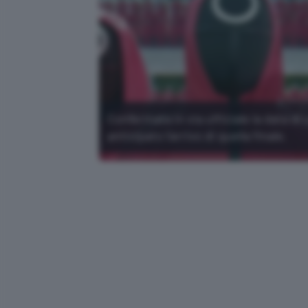
Confermata in via ufficiale la data di
anticipato l'arrivo di quella finale.