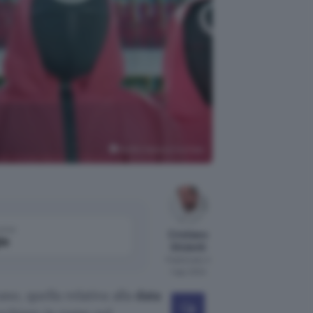
Netflix Italia su YouTube
come
Cristiano
le
Ghidotti
Pubblicato il
1 ago 2024
no, quella relativa alla
data