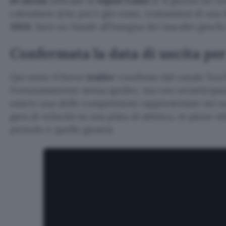
di uscita
ufficiale di
Squid Game 2
. Il giorno da c
calendario (che poi è già rosso, trattandosi di una fe
2024
. Sarà un Natale all’insegna dei macabri giochi a
Confermata la data di uscita pe
Qui sotto il breve
trailer
condiviso dal canale YouT
Fortunatamente senza spoiler, ma con un’anticipa
essere una delle competizioni rappresentate nei nu
gara di velocità su una pista di atletica, in pieno st
periodo è quello giusto).