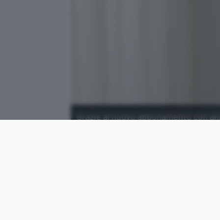
Grazie al nuovo abbonamento con annu
degli utenti, + 8 milioni negli ultimi 