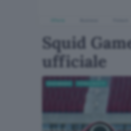
Offerte
Business
Fintech
Squid Game 2
ufficiale
Entertainment
TV Film e Serie TV