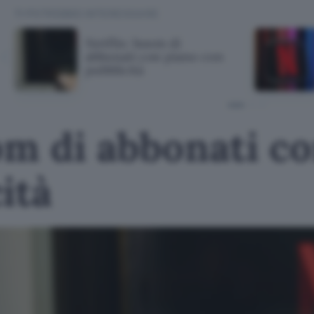
TI POTREBBE INTERESSARE
Netflix: boom di
abbonati con piano con
pubblicità
om di abbonati c
ità