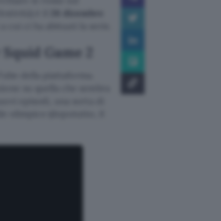
erchiare in rosso sul
stività) è il
26 dicembre
 cui ci ha abituati la serie.
r Squid Game 2
ube della piattaforma.
zione su quella che sembra
ovi episodi, una sorta di
ile olimpico (dopotutto, il