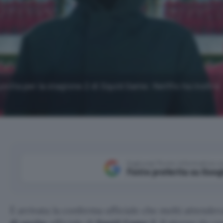
 uscita per la stagione 2 di Squid Game: Netflix ha inoltre
Aggiungi Punto Informatico 
Fonte preferita su Goog
È arrivata la conferma ufficiale che molti attendeva