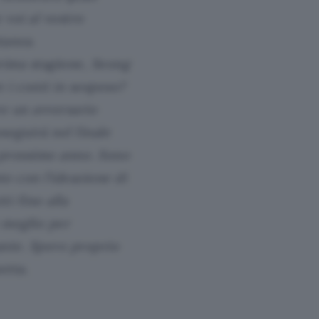
 voi al vostro
tanza.
prima stagione, Seong
e i conti in sospeso?
e un avversario
oseguirà nel finale
l prossimo anno. Sono
o con l’ideazione di
i fino alla
 meglio per
ante. Spero proprio
etta.