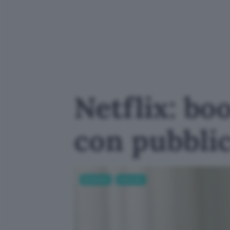
Netflix: bo
con pubblic
Business
Internet