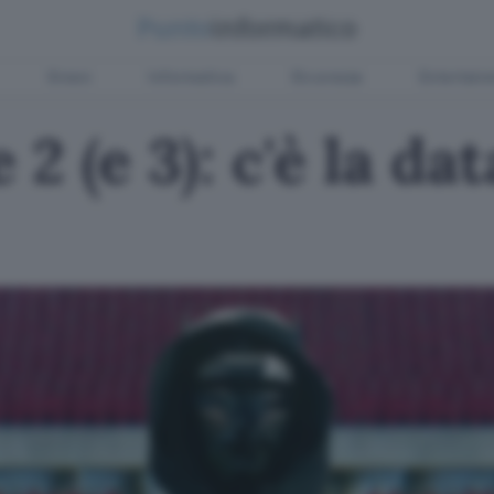
Green
Informatica
Sicurezza
Entertain
 (e 3): c'è la dat