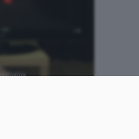
gnificativa
come
Tiziana
le
Foglio
Pubblicato il