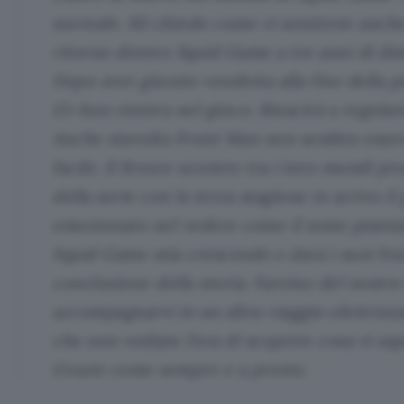
surreale. Mi chiedo come vi sentirete anche
ritorno dentro Squid Game a tre anni di dis
Dopo aver giurato vendetta alla fine della 
Gi-hun rientra nel gioco. Riuscirà a regolar
Anche stavolta Front Man non sembra esser
facile. Il feroce scontro tra i loro mondi pr
della serie con la terza stagione in arrivo i
emozionato nel vedere come il seme piantat
Squid Game stia crescendo e darà i suoi frutt
conclusione della storia. Faremo del nostro
accompagnarvi in un altro viaggio elettrizz
che non vediate l’ora di scoprire cosa vi asp
Grazie come sempre e a presto.