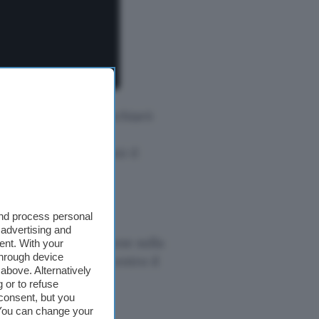
n paio di anni fa dichiarò
o al franchise,
2021, quando diventò il
 finale
and process personal
 advertising and
ivata un’anticipazione sulla
ent. With your
through device
ng sulla piattaforma entro il
above. Alternatively
 or to refuse
consent, but you
. You can change your