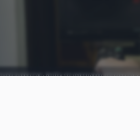
nci pubblicitari, Netflix sta registrando una crescita si
mesi.
Aggiungi Punto Informatico 
Fonte preferita su Goog