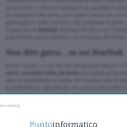
consentire anche a coloro dispersi nelle zone più 
connettersi a Internet passando da satelliti in orbi
di chilometri dal suolo, può essere messo in crisi d
meravigliosa delle creature che popolano il globo 
L’apparato di
Starlink
non può far altro che inchina
superiorità universalmente riconosciuta dei felini.
Non dire gatto… se usi Starlink
Ironie a parte, è ciò che sta accadendo davvero. C’
calore prodotto dalla parabola
necessaria al funzi
dati, se posizionata al suolo, nei territori più fred
irresistibile per gli animali, che noncuranti delle
provocando un inevitabile malfunzionamento. Poic
mille parole, è sufficiente osservare la testimonia
 accepting
Starlink works great until the cats find out 