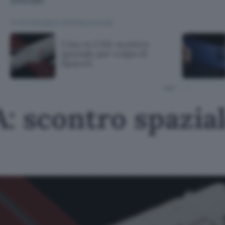
TI POTREBBE INTERESSARE
Cina vs USA: scontro
spaziale per colpa di
SpaceX
: scontro spazial