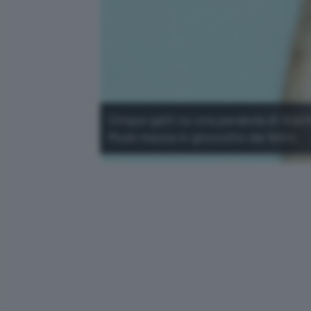
Cinque gatti su una parabola di Starl
Musk messa in ginocchio dai felini.