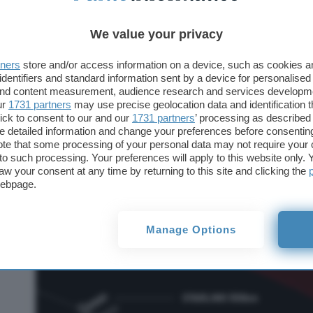
off a little heat on cold days.
pic.twitter.c
— Aaron Taylor (@Tippen22)
December 31, 
We value your privacy
tners
store and/or access information on a device, such as cookies 
Dover fare i conti con i gatti alla ricerca di un po’
identifiers and standard information sent by a device for personalised
problema per Starlink. La
costellazione di satelliti
 and content measurement, audience research and services developm
2.000, a regime sarà composta da decine di migliaia
ur
1731 partners
may use precise geolocation data and identification 
ick to consent to our and our
1731 partners
’ processing as described 
circa 550 Km sopra le nostre teste rischia di diven
detailed information and change your preferences before consenting
altre strutture presenti nello spazio. Lo scorso ann
te that some processing of your personal data may not require your 
t to such processing. Your preferences will apply to this website only
sulla
stazione cinese Tiangong
si è visto costretto
aw your consent at any time by returning to this site and clicking the
paio d’occasioni
manovre correttive
per scongiura
webpage.
collisione
.
Manage Options