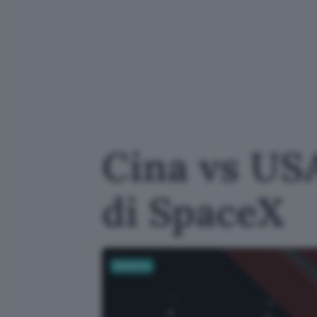
Cina vs USA
di SpaceX
Business