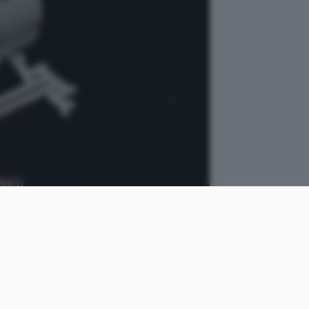
lliti
Wikipedia
come
Luca
le
Colantuoni