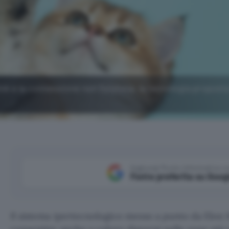
ink e la connessione non funziona: la tecnologia propost
Aggiungi Punto Informatico 
Fonte preferita su Goog
Il sistema ipertecnologico messo a punto da Elon 