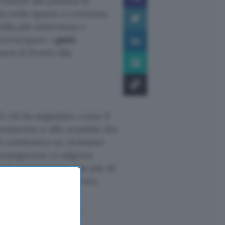
remote del pianeta di
ta nello spazio a centinaia
alla più misteriosa e
terracqueo: i
gatti
.
rsi di fronte alla
è chi ha segnalato come il
onamento e allo scambio dei
di costituisca un richiamo
 conseguenze ci salgono
hé un’immagine vale più di
nza condivisa su Twitter.
that the dish gives