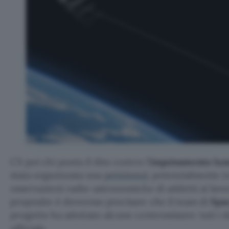
C’è poi chi punta il dito contro l’
inquinamento lu
stata organizzata una
petizione
), potenzialmente in
osservazioni radio-astronomiche di addetti ai lavor
proposito è doveroso precisare che il team di
Spa
progetto ha adottato alcune contromisure: tuti i d
ufficiale
.