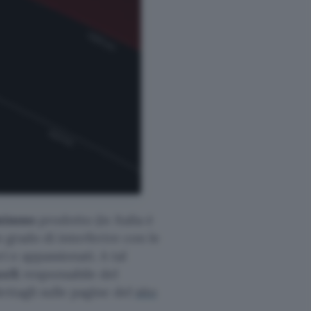
minoso
prodotto (in Italia è
 grado di interferire con le
i e appassionati. A tal
ceX
responsabile del
ettagli sulle pagine del
sito