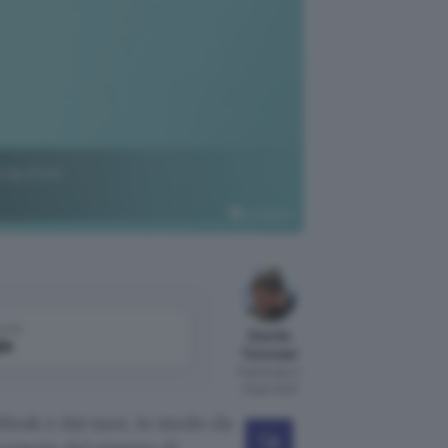
a da Elon
Unsplash
come
Davide
le
Tommasi
Pubblicato il
13 gen 2022
Musk e dai suoi, in modo da