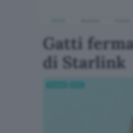
Offerte
Business
Fintech
Gatti ferma
di Starlink
Tecnologia
Mobile