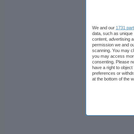
We and our
1731 par
data, such as unique 
content, advertising
permission we and o
scanning. You may cl
you may access more 
consenting. Please no
have a right to objec
preferences or withdr
at the bottom of the 