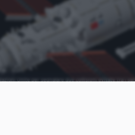
azioni Unite per segnalare due collisioni evitate tra i sate
ce Station.
Aggiungi Punto Informatico 
Fonte preferita su Goog