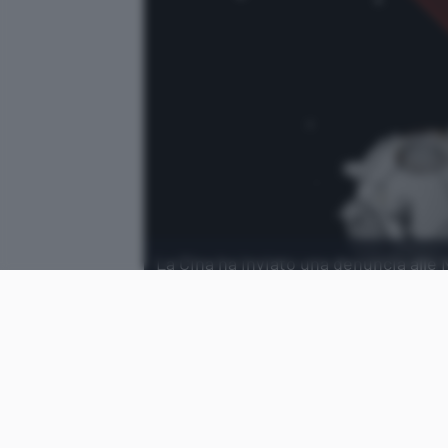
La Cina ha inviato una denuncia alle N
Starlink di SpaceX e la Tiangong Spa