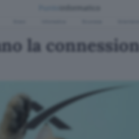
Green
Informatica
Sicurezza
Entertain
no la connession