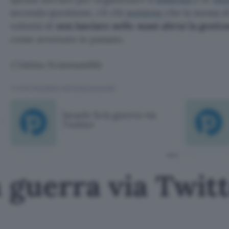
seconda questione, c’è chi
sostiene
che la mossa d
volontà di
non lasciare nelle mani altrui la gesti
come avvenuto in passato.
Cristina Sciannamblo
TI POTREBBE INTERESSARE
Israele fa la guerra via
Twitter
a guerra via Twit