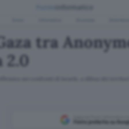
Green
Informatica
Sicurezza
Entertain
 Gaza tra Anonym
 2.0
'offensiva nei confronti di Israele, a difesa dei territ
Aggiungi Punto Informatico 
Fonte preferita su Goog