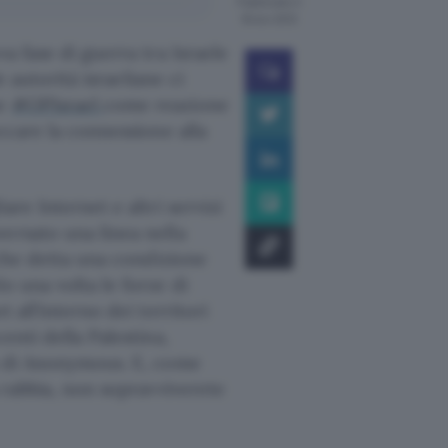
Pubblicato il
16 nov 2012
a fase di guerra tra Israele
e autorità israeliane ci
ne
#OPIsrael
come reazione
occare la connessione alla
are Internet e altri servizi
ersato una linea nella
che detta una condizione
o una volta le forze di
 all’interno dei territori
enti della Palestina,
ra di Anonymous. E, come
a rabbia, non sopravviverete