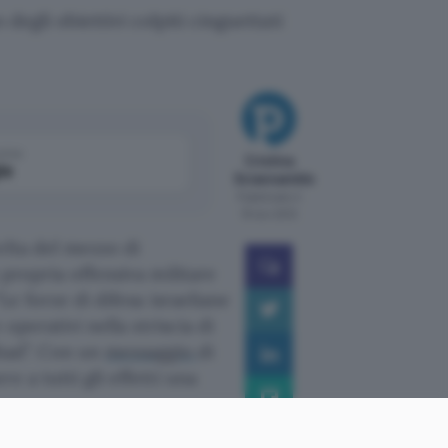
degli obiettivi colpiti cinguettati
come
Cristina
le
Sciannamblo
Pubblicato il
15 nov 2012
elta del mezzo di
 propria offensiva militare
Le forze di difesa israeliane
 operativi nella striscia di
Jihad”. Con un
messaggio
di
 a tutti gli effetti una