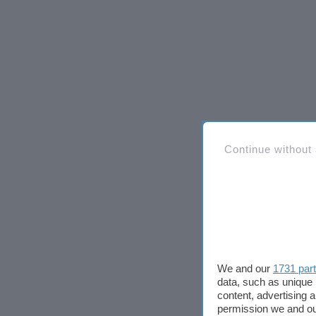
Continue without
We and our
1731 par
data, such as unique 
content, advertising
permission we and o