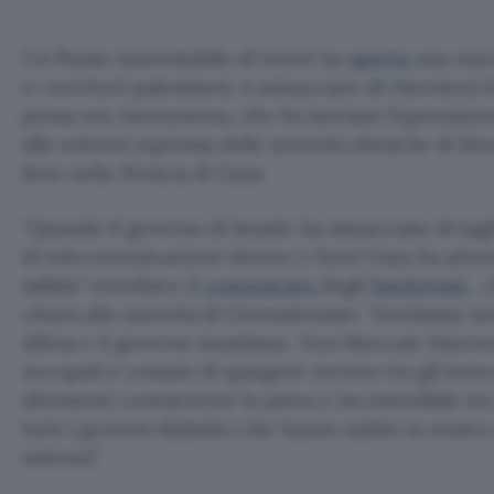
Un flusso inarrestabile di tweet ha
aperto
una nuov
e i territori palestinesi. A minacciare di ritorsioni l
pensa ora Anonymous, che ha lanciato l’operazio
alla volontà espressa delle autorità ebraiche di bl
Rete nella Striscia di Gaza.
“Quando il governo di Israele ha minacciato di tagli
di telecomunicazione dentro e fuori Gaza ha attrav
sabbia” esordisce il
comunicato
degli
hacktivisti
, 
chiara alle autorità di Gerusalemme: “Avvisiamo sol
difesa e il governo israeliano. Non bloccate Internet
occupati e cessate di spargere terrore tra gli innoc
altrimenti conoscerete la piena e incontenibile i
tutti i governi diabolici che hanno subito la nostr
indenni”.