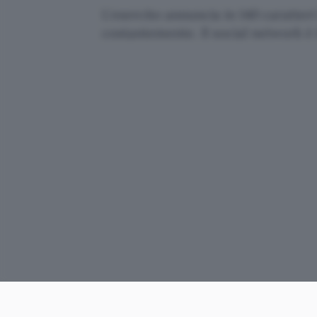
L'esercito annuncia in 140 caratteri 
costantemente. Il social network è i