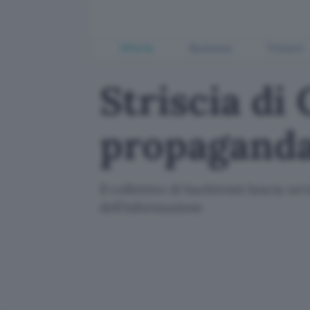
Offerte
Business
Fintech
Striscia di
propaganda
Il collettivo di hacktivisti lancia un
dell'informazione