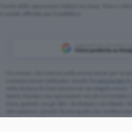
l'avvio delle operazioni militari su Gaza. Foto e video 
l canale ufficiale per il pubblico
Aggiungi Punto Informatico 
Fonte preferita su Goog
Un evento che entrerà nella storia anche per la sc
comunicazione utilizzato: Israele ha
annunciato
la
nella striscia di Gaza attraverso un singolo tweet. “
hanno iniziato una operazione sui siti terroristici e
Gaza, guidati, tra gli altri, da Hamas e da Islamic 
140 caratteri, prende forma quella che sembra essere
dichiarazione di guerra.