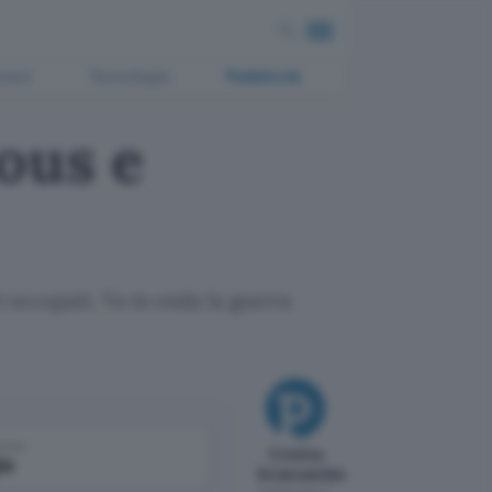
ment
Tecnologia
Pubblicità
ous e
ori occupati. Va in onda la guerra
come
Cristina
le
Sciannamblo