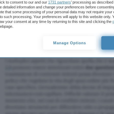
ick to consent to our and our
1731 partners
’ processing as described 
detailed information and change your preferences before consenting
Se
Twitter decide di non commentare
la propria 
te that some processing of your personal data may not require your 
ufficiale della battaglia che si sta consumando in
t to such processing. Your preferences will apply to this website only
intervenuta
per chiarire il proprio errore di valuta
aw your consent at any time by returning to this site and clicking the
webpage.
rimozione del video, postato dall’esercito israelia
dell’esplosione dell’automobile in cui viaggiava il 
clip che, secondo alcune interpretazioni, violerebbe
Manage Options
piattaforma che invitano a non pubblicare contenut
I molteplici aspetti che riguardano quella che è st
2.0
possono essere sintetizzati entro
due question
trasmissione di contenuti violenti possa diventare
policy che regolano la vita degli spazi online più f
caso specifico, Gerusalemme abbia deciso di impeg
informazioni così capillare. Difficile valutare il pr
momento che, nei casi di conflitti violenti, i cana
diventano strumenti per diffondere odio o propa
spesso decisivi per organizzare il
dissenso
e le
ist