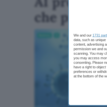
AI progetta
che preoccu
We and our
1731 par
Business
AI
data, such as unique 
content, advertising
permission we and o
scanning. You may cl
you may access more 
consenting. Please no
have a right to objec
preferences or withdr
at the bottom of the 