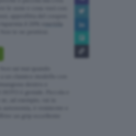
 perché è piccola ma crea
vere le zone e cosa vuoi con
anzi, approfitta del coupon
risparmia il 20% e
mettila
Non te ne pentirai.
 Non sai mai quando
o a un classico modello con
 rimangono dentro e
i HOTO è geniale. Piccola e
se, ad esempio, vai in
a autonomia, è resistente e
ffrire un grip eccellente