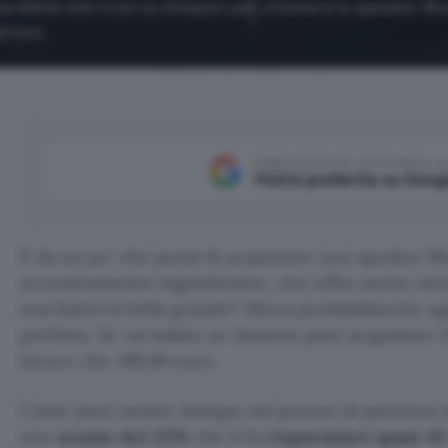
erdibile che trovi su Amazon per ottenere lo speaker Bl
itoso.
Aggiungi Punto Informatico 
Fonte preferita su Goog
È da un po’ che pensi di acquistare uno speaker B
eccessivamente ingombrante, che offre anche un’o
una batteria bella grande? Allora probabilmente ogg
perfetta. Se vai subito su Amazon puoi acquistare i
invece che 199,99 euro.
Come puoi notare dunque sul prezzo di partenza 
uno
sconto del 22%
che ti fa
risparmiare quasi 45