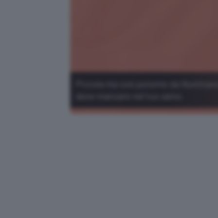
Piccola ma così potente da illuminare
deve mancare nel tuo zaino.