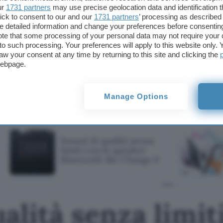
ur
1731 partners
may use precise geolocation data and identification 
ick to consent to our and our
1731 partners
’ processing as described 
detailed information and change your preferences before consenting
te that some processing of your personal data may not require your 
t to such processing. Your preferences will apply to this website only
aw your consent at any time by returning to this site and clicking the
webpage.
Questo articolo contiene link di affiliazione: acquisti o ordini e
permetteranno al nostro sito di ricevere una commissione ne
Manage Options
offerte potrebbero subire variazioni di prezzo dopo la pubbli
TI POTREBBE INTERESSARE
Sound di qualità senza
limiti con lo speaker
Bluetooth JBL Charge 6
alità senza limit