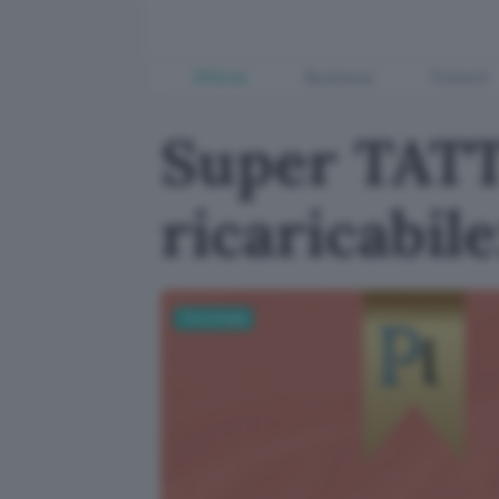
Offerte
Business
Fintech
Super TATT
ricaricabil
Tecnologia