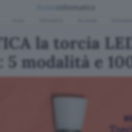
Green
Informatica
Sicurezza
Entertain
ICA la torcia LE
e: 5 modalità e 