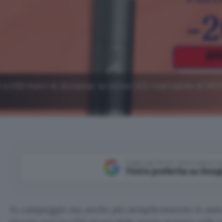
 a 200 metri di distanza: la torcia LED ricaricabile di HO
Aggiungi Punto Informatico 
Fonte preferita su Goog
In campeggio ma anche più semplicemente in auto