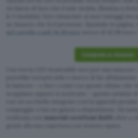
Questa torcia LED ricaricabile torna sempre utile
un fascio di luce che il sole invidia. Illumina a do
le 5 modalità. Non rinunciare ai suoi vantaggi ma 
su Amazon che fa il prezzone. Spuntalo in pagina, 
nel carrello a soli 34,39 euro
invece di 42,99 euro. 
Comprala su Amazon
Una torcia LED ricaricabile non può mai mancare.
potrebbe tornarti utile e invece di far affidament
le batterie – e fare i conti con queste ultime che
scoppiano oppure si scaricano – questa variante d
con un occhiello integrato così la appendi persino 
campeggio o hai un gancio a disposizione. Ha tant
realizzata con
materiali certificati RoHS
oltre a o
grazie alla sua copertura con texture opaca.