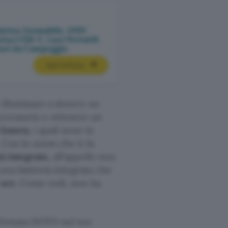
attica Zoomabile, 1000
rica USB-C, Luci Portatili
ori da Campeggio
Vedi l’offerta
 illuminare a dovere un
ccessorio e ottenere un
 lumen,
i quali sono in
. Con lo zoom che ti fa
à integrate,
all’appello non
una batteria integrata che
 ore
. Come vedi, non ha
 firmata HOTO nel tuo