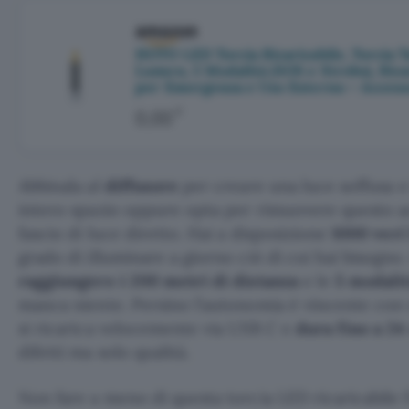
HOTO LED Torcia Ricaricabile, Torcia T
Lumen, 5 Modalità (SOS e Strobo), Rica
per Emergenza e Uso Esterno – Access
€
0,00
Abbinala al
diffusore
per creare una luce soffusa e
intero spazio oppure opta per rimuovere questo a
fascio di luce diretto. Hai a disposizione
1000 veri
grado di illuminare a giorno ciò di cui hai bisogno
raggiungere i 200 metri di distanza
e le
5 modalit
manca niente. Persino l’autonomia è vincente con 
si ricarica velocemente via USB C e
dura fino a 24
difetti ma solo qualità.
Non fare a meno di questa torcia LED ricaricabile