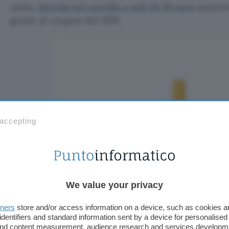
zaino
. Mettila nel carrello a soli 34,39 euro
anziché
grazie al coupon del 20%.
 accepting
We value your privacy
tners
store and/or access information on a device, such as cookies 
identifiers and standard information sent by a device for personalised
 and content measurement, audience research and services developm