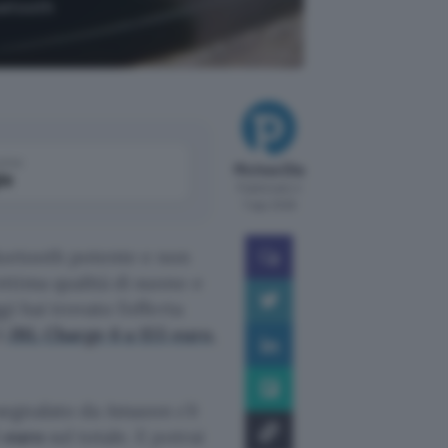
uetooth
come
Michea Elia
le
Pubblicato il
7 ago 2026
luetooth potente e non
ttima qualità di suono e
i hai trovato l’offerta
l
JBL Charge 6 a 155 euro
,
segnalato da Amazon c’è
 euro
sul totale. E potrai