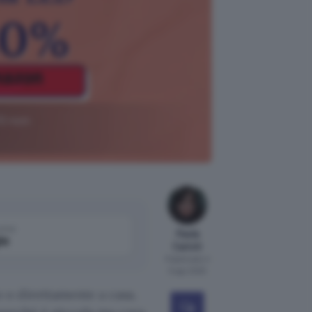
TO non
come
Paola
le
Carioti
Pubblicato il
5 ago 2025
 o direttamente a casa.