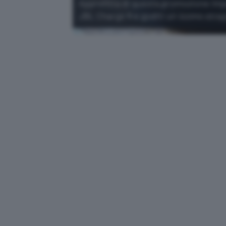
Approfitta di questa promozione imp
JBL Charge 6 e goditi un suono strep