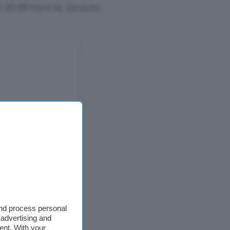
 42,99 euro su Amazon
and process personal
 advertising and
ent. With your