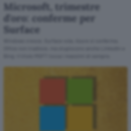
Microsoft, trimestre
d'oro: conferme per
Surface
Windows cresce, Surface vola, Azure si conferma,
Office non tradisce, ma stupiscono anche LinkedIn e
Bing: il titolo MSFT tocca i massimi di sempre.