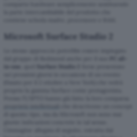
comparto hardware semplicemente sostituendo
la parte intercambiabile del prodotto che
contiene scheda madre, processore e RAM.
Microsoft Surface Studio 2
Lo stesso approccio potrebbe essere impiegato
dal gruppo di Redmond anche per il suo
PC all-
in-one
, quel
Surface Studio 2
forse presentato
nei prossimi giorni in occasione di un evento
(fissato per il 2 ottobre a New York) che vedrà
proprio la gamma Surface come protagonista.
Presso l’USPTO hanno già fatto la loro comparsa
proprietà intellettuali
che descrivono un concept
di questo tipo, ma da Microsoft non sono mai
giunte indicazioni concrete in tal senso.
L’immagine allegata di seguito, estratta dal