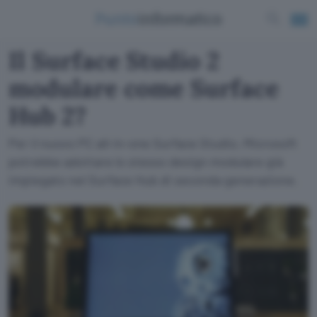
Il Surface Studio 2
modulare come Surface
Hub 2?
Per il nuovo PC all-in-one Surface Studio, Microsoft
potrebbe adottare lo stesso design modulare già
impiegato nel Surface Hub di seconda generazione.