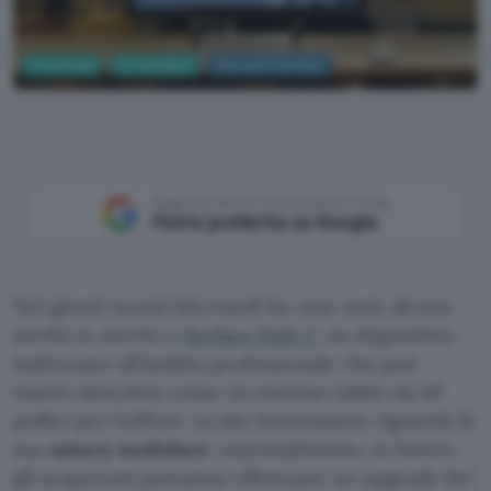
Tecnologia
PC Hardware
Microsoft Surface
Microsoft Surface
Aggiungi Punto Informatico come
Fonte preferita su Google
Nei giorni scorsi Microsoft ha reso note alcune
novità in merito a
Surface Hub 2
, un dispositivo
indirizzato all’ambito professionale che può
essere descritto come un enorme tablet da 50
pollici per l’ufficio. La più interessante riguarda la
sua
natura modulare
: essenzialmente, in futuro
gli acquirenti potranno effettuare un upgrade del