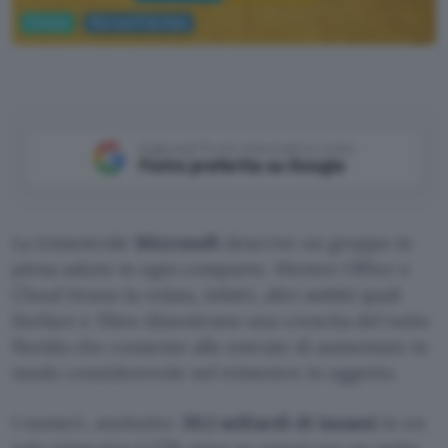
Fintech
Microsoft Surface
Aggiungi Punto Informatico come
Fonte preferita su Google
La trimestrale
Microsoft
descrive un gruppo in
piena salute in ogni comparto. Mentre Office e
Cloud tirano la volata, infatti, altri ambiti quali
Surface e Xbox dimostrano una crescita del tutto
florida che consente alle entrate di aumentare in
modo considerevole nel trimestre in oggetto.
I numeri, anzitutto:
30,1 miliardi di incassi
in un