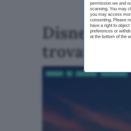
permission we and o
scanning. You may cl
you may access more 
consenting. Please no
Disney+ int
have a right to objec
preferences or withdr
at the bottom of the 
trovare fil
Business
AI
Informatica
App e Software