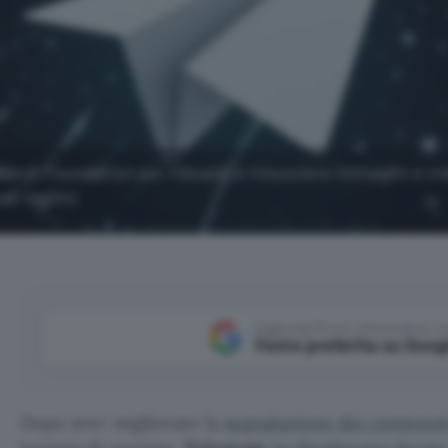
 Watch Foundation per rilevare e rimuovere immagini e vi
i dall'AI).
Aggiungi Punto Informatico 
Fonte preferita su Goog
Dopo aver migliorato la
segnalazione dei contenut