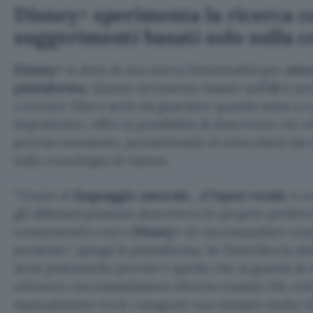
Disney+ sperimenta la ricerca co
suggerimenti basati solo sulla 
Disney+
si dota di una nuova funzionalità per
cerc
piattaforma
. Questo strumento basato sull’
AI
è pen
a trovare film e serie da guardare quando sono a co
Soprattutto, offre la possibilità di descrivere ciò c
preciso momento, permettendo di svincolarsi dai s
sulla cronologia di visione.
Grazie al
linguaggio naturale
, all’
input vocale
o a
gli abbonati possono descrivere le proprie prefere
consentendo così a
Disney+
di raccomandare cont
presente
, spiega la piattaforma. Se l’interfaccia d
serie poliziesche perché è quello che si guarda di s
ottenere raccomandazioni diverse tramite l’AI, evi
manualmente tra le categorie non sempre molto int