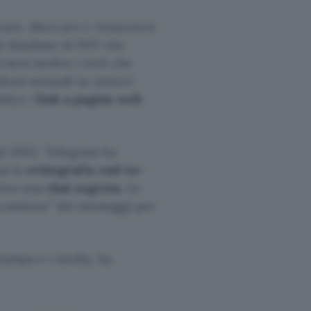
evare, bloccare e rimuovere
l database di IWF che
 Userà inoltre i tool che
busi sessuali su minori
le) e i
link a pagine web
dal 2022. Telegram ha
sa la
crittografia end-to-
ttiva una
chat segreta
. Le
scansione” dei messaggi per
stampa e i media, ha