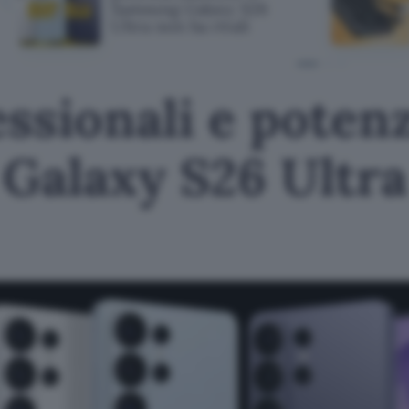
Samsung Galaxy S26
Ultra non ha rivali
essionali e potenz
 Galaxy S26 Ultr