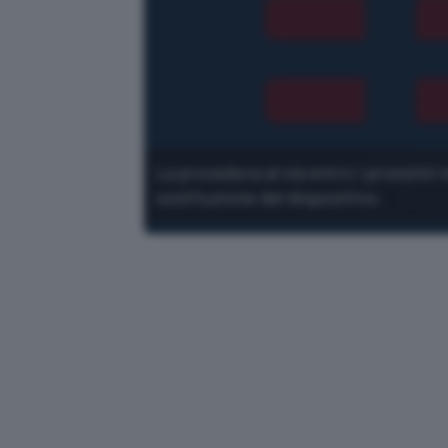
La procedura al via entro i prossimi 
sostituzione del dispositivo.