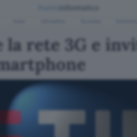
Green
Informatica
Sicurezza
Entertain
la rete 3G e invi
smartphone