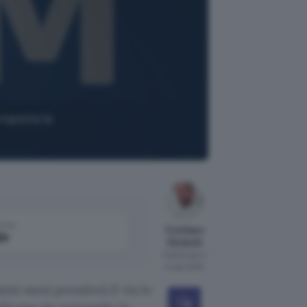
roposta la
come
Cristiano
le
Ghidotti
Pubblicato il
14 gen 2022
imi mesi prenderà il via lo