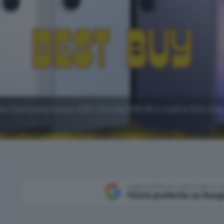
del Samsung Galaxy S26 Ultra da 256 GB e scatta foto ma
Aggiungi Punto Informatico 
Fonte preferita su Goog