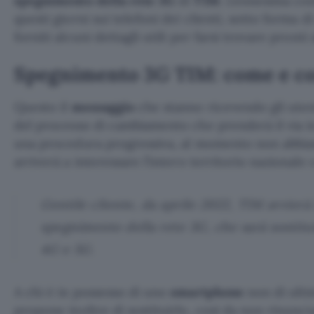
spegnimento della rete 3G
di
TIM
. L’ennesima co
questi giorni sui telefoni dei clienti, sotto forma
forniti alcuni dettagli utili per farsi trovare pront
Spegnimento 3G TIM: come e c
Questo il
messaggio
che stanno ricevendo gli uten
del processo di cambiamento che prenderà il via in
una procedura progressiva, al momento non abbi
arriverà a interessare l’intero territorio nazional
Gentile cliente, da aprile 2022, TIM avvierà
spegnimento della rete 3G, che sarà sostitu
4G e 5G.
A chi è in possesso di uno
smartphone
non di ulti
propone inoltre di sostituirlo, così da non rinunciar