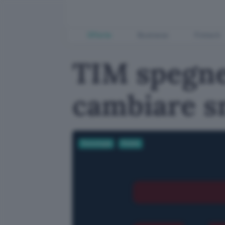
Offerte
Business
Fintech
TIM spegne 
cambiare 
Tecnologia
Mobile