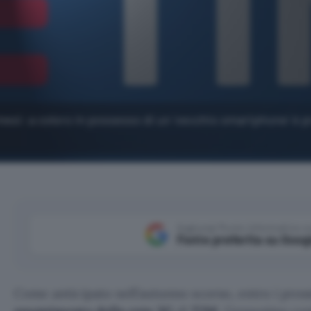
mesi: a coloro in possesso di un 'vecchio smartphone' è p
Aggiungi Punto Informatico 
Fonte preferita su Goog
Come anticipato nell’autunno scorso, entro i pross