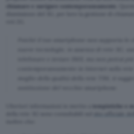
chiamare e navigare contemporaneamente
. Ques
dismissione del 3G, per loro la gestione di chiamat
reti 2G.
Poiché il tuo smartphone non supporta le c
nuove tecnologie, in assenza di rete 3G, use
telefonare e inviare SMS, ma non potrai più
contemporaneamente in Internet sulla rete 
meglio della qualità della rete TIM, ti sugge
sostituzione del vecchio smartphone.
Ulteriori informazioni in merito a
tempistiche e m
della rete 3G sono consultabili sul
sito ufficiale de
inoltre che: