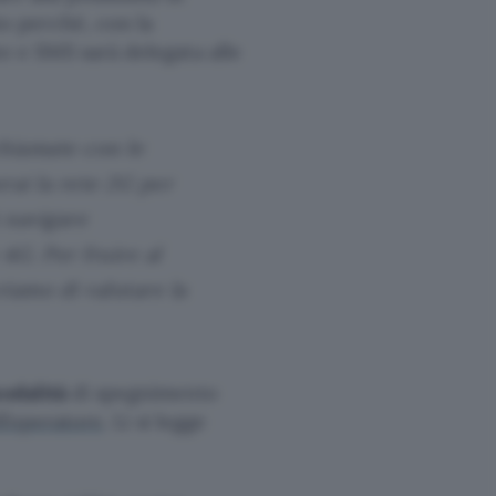
to perché, con la
e e SMS sarà delegata alle
hiamate con le
rai la rete 2G per
 navigare
4G. Per fruire al
riamo di valutare la
odalità
di spegnimento
ll’operatore
. Lì si legge