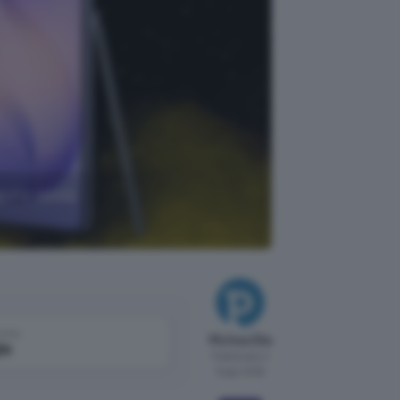
giche senza
come
Michea Elia
le
Pubblicato il
9 ago 2026