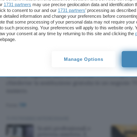
ur
1731 partners
may use precise geolocation data and identification 
Per i terminali antecedenti al 2020, la pre
ick to consent to our and our
1731 partners
’ processing as described 
detailed information and change your preferences before consenting
VoLTE è indicata da una icona specifica in a
te that some processing of your personal data may not require your 
t to such processing. Your preferences will apply to this website only
display. In caso di assenza dell’icona, il cli
aw your consent at any time by returning to this site and clicking the
che il VoLTE sia correttamente abilitato ne
webpage.
del proprio terminale.
Manage Options
Dovranno fare i conti con le stesse difficoltà anch
SIM con capacità inferiore a 128k
. È comunque offe
chiederne la sostituzione gratuita in un negozio 
numero.
Fonte:
TIM
TI POTREBBE INTERESSARE
Scatti professionali e
potenza assoluta: il