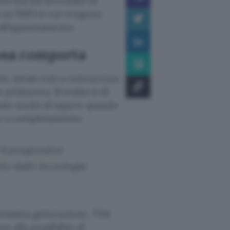
nferma sta arrivando in
 di un SMS in cui vengono
i all’appuntamento.
osa comporta
ti, messi così a conoscenza
 primavera. Si tratterà di
amo modo di sapere quando
e o a completamento.
 il progressivo
ita dalle tecnologie
missima generazione, TIM
e alla possibilità di