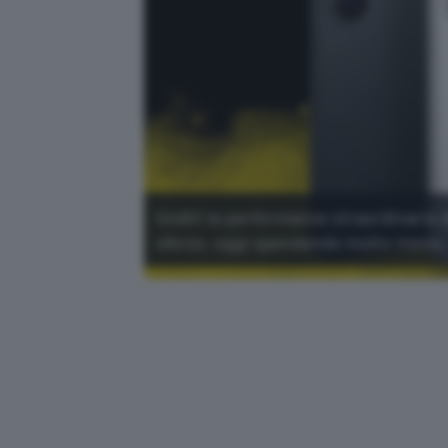
Goditi le performance straordinarie 
sforzo, oggi spendendo molto meno.