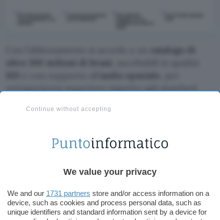
Con l’abbonamento si accede a un
catalogo di
oltre 100 milioni di brani
, ascoltabili in qualità
HD
e con supporto all’
audio spaziale
, per
un’esperienza superiore rispetto agli standard
tradizionali.
Continue without accepting
Il servizio offre inoltre
playlist curate su misura
,
suggerimenti personalizzati in base ai gusti
dell’utente e una compatibilità estesa: si può
ascoltare musica da smartphone, tablet, PC e
We value your privacy
smart speaker Echo.
We and our
1731 partners
store and/or access information on a
Per le famiglie è disponibile anche il
piano
device, such as cookies and process personal data, such as
unique identifiers and standard information sent by a device for
Family
, che a
17,99 € al mese
consente a un