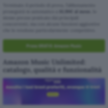
Terminato il periodo di prova, l’abbonamento
proseguirà in automatico a
10,99€ al mese
, lo
stesso prezzo praticato dai principali
concorrenti, ma con alcune funzioni aggiuntive
che lo rendono particolarmente competitivo.
Prova GRATIS Amazon Music
Amazon Music Unlimited:
catalogo, qualità e funzionalità