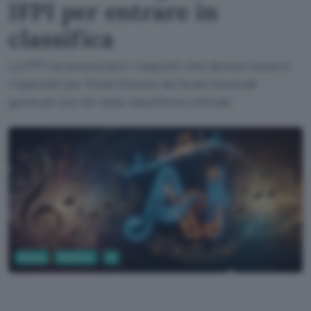
IFPI per entrare in
classifica
La IFPI ha annunciato i requisiti che devono essere
rispettati per l'inserimento dei brani musicali
generati con l'AI nelle classifiche ufficiali.
Musica
Business
AI
Google AI Studio