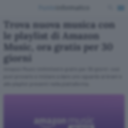
Trova nuova musica con
le playlist di Amazon
Music, ora gratis per 30
giorni
Amazon Music Unlimited è gratis per 30 giorni: così
puoi provarlo e iniziare a dare uno sguardo ai brani e
alle playlist presenti nella piattaforma.