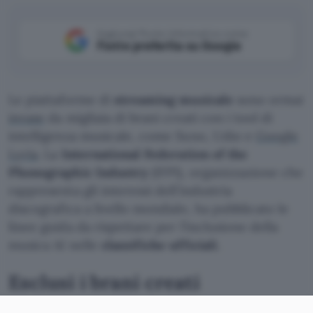
Aggiungi Punto Informatico come
Fonte preferita su Google
Le piattaforme di
streaming musicale
sono ormai
invase
da migliaia di brani creati con i tool di
intelligenza musicale, come Suno, Udio e
Google
Lyria
. La
International Federation of the
Phonographic Industry
(IFPI), organizzazione che
rappresenta gli interessi dell’industria
discografica a livello mondiale, ha pubblicato le
linee guida da rispettare per l’inclusione della
musica AI nelle
classifiche ufficiali
.
Esclusi i brani creati
interamente dall’AI