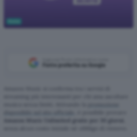
Musica
Aggiungi Punto Informatico come
Fonte preferita su Google
Amazon Music si conferma tra i servizi di
streaming più interessanti per chi ama ascoltare
musica senza limiti. Attivando la
promozione
disponibile sul sito ufficiale
, è possibile provare
Amazon Music Unlimited gratis per 30 giorni
,
senza alcun costo iniziale né obbligo di rinnovo.