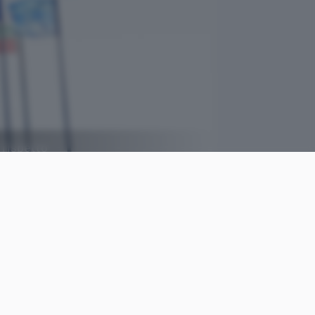
l rispetto
Parlamento europeo
come
Luca
le
Colantuoni
Pubblicato il
23 apr 2022