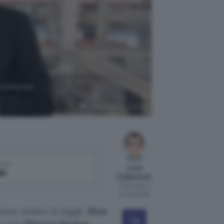
 promesso
Thierry Breton (Twitter)
come
Luca
le
Colantuoni
Pubblicato il
10 mag 2022
enza violare la legge.
Elon