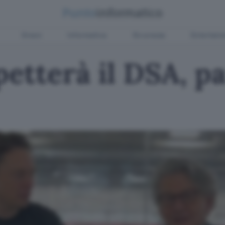
Green
Informatica
Sicurezza
Entertain
petterà il DSA, pa