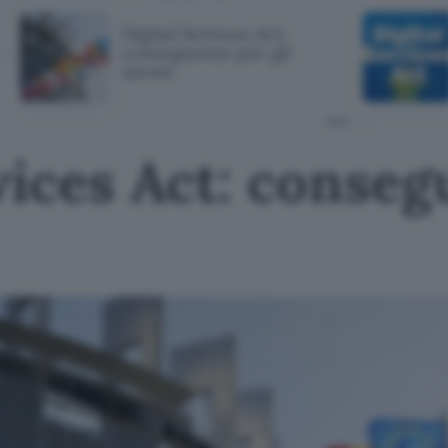
Digital Services Act:
conseguenze per gli
utenti
vices Act: conse