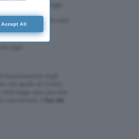
 non vietato dalla legge.
to il suo pensiero durante
Accept All
ame page.
ul funzionamento degli
to che quello di Twitter
 della legge sono previste
in casi estremi, il
ban dal