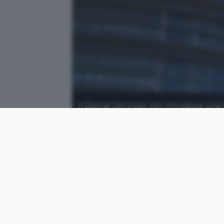
Il Digital Services Act introduce una 
dei diritti fondamentali degli utenti.