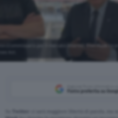
ton (Commissario per il mercato interno), Elon Musk ha
ices Act.
Aggiungi Punto Informatico 
Fonte preferita su Goog
Su
Twitter
ci sarà maggiore libertà di parola, ma s