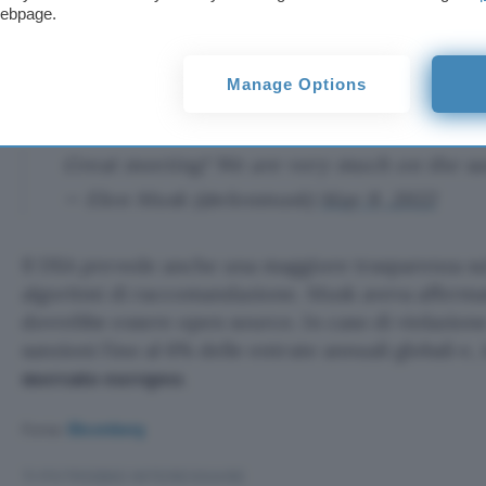
possibile condividere sul social qualsiasi contenuto
webpage.
Il prossimo
CEO ad interim
di Twitter ha conferma
Manage Options
un incontro con Thierry Breton in Texas.
Great meeting! We are very much on the s
— Elon Musk (@elonmusk)
May 9, 2022
Il DSA prevede anche una maggiore trasparenza s
algoritmi di raccomandazione. Musk aveva afferma
dovrebbe essere open source. In caso di violazione
sanzioni fino al 6% delle entrate annuali globali e, 
mercato europeo
.
Fonte:
Bloomberg
TI POTREBBE INTERESSARE