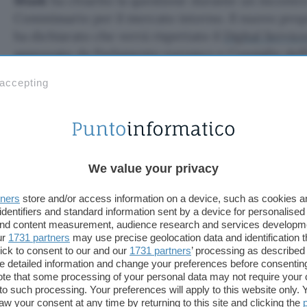
Musk
ha chiarito la questione durante un incont
Commissario per il mercato interno. Il nuovo prop
ha dichiarato che verrà rispettato il
Digital Servic
approvato
da Parlamento europeo e Consiglio del
 accepting
Twitter rispetterà il Digital Ser
Il
Digital Services Act
(DSA) è basato sul motto “
ci
dev’essere illegale online
“, quindi non sono ammess
legge. I social network saranno ovviamente gli osse
We value your privacy
sempre uno dei mezzi più utilizzati per molestie, 
Dato che Elon Musk si professa un “
assolutista del
tners
store and/or access information on a device, such as cookies 
esperti del settore ipotizzano modifiche sostanzial
identifiers and standard information sent by a device for personalised
 and content measurement, audience research and services developm
consentire qualsiasi tipo di contenuto.
ur
1731 partners
may use precise geolocation data and identification 
ick to consent to our and our
1731 partners
’ processing as described 
Subito dopo la conferma dell’acquisizione, Thierr
detailed information and change your preferences before consenting
te that some processing of your personal data may not require your 
Twitter deve rispettare le leggi europee, quindi anc
t to such processing. Your preferences will apply to this website only
quando entrerà in vigore. Ieri
Elon Musk
ha
lasci
aw your consent at any time by returning to this site and clicking the