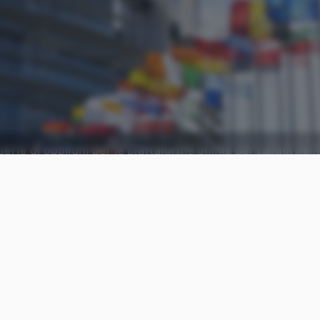
serie di obblighi per le piattaforme online per garantire i
Aggiungi Punto Informatico 
Fonte preferita su Goog