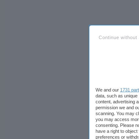
Continue without
We and our
1731 par
data, such as unique 
content, advertising
permission we and o
scanning. You may cl
you may access more 
consenting. Please no
have a right to objec
preferences or withdr