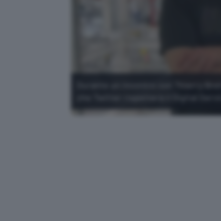
Durante un incontro con Thierry Bre
che Twitter rispetterà il Digital Serv