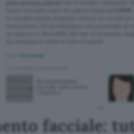
della strategia digitale
che il vecchio continente in
futuro tenendo conto dei paletti fissati dal
GDPR
.
in considerazione di quanto emerso di recente in
newyorkese che ha sviluppato una tecnologia di r
un approccio discutibile alla fase di istruzione deg
da centinaia di realtà in tutto il mondo.
Fonte:
The Intercept
TI POTREBBE INTERESSARE
Riconoscimento
facciale: tutti contro
Clearview
nto facciale: tut