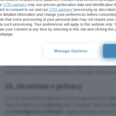
ur
1731 partners
may use precise geolocation data and identification 
Non è da escludere nemmeno la possibilità che il
ick to consent to our and our
1731 partners
’ processing as described 
interfacciato all’occorrenza anche con quelli già al
detailed information and change your preferences before consenting
Stati Uniti
, al fine di agevolare le operazioni di aut
te that some processing of your personal data may not require your 
t to such processing. Your preferences will apply to this website only
nell’ambito delle indagini transoceaniche.
aw your consent at any time by returning to this site and clicking the
webpage.
L’iniziativa dell’
Unione Europea
avrebbe già messo 
destinati a Deloitte per una consulenza in merito a
Manage Options
apportare alla convenzione di Prüm e altri 500.000
Commissione) a un consorzio di agenzie pubbliche 
Forensic Science Institute per uno studio in merito
sistemi IA per il riconoscimento facciale nella lotta
IA, sicurezza e privacy
C’è chi manifesta legittime preoccupazioni per qu
ripercussioni sulla
privacy
dei cittadini. Ricordiam
dell’
intelligenza artificiale
rappresentano uno dei t