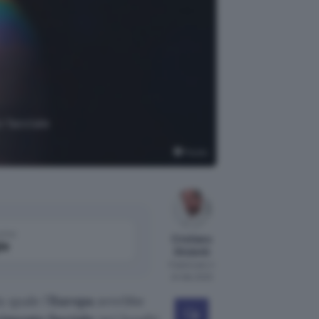
 facciale
Pexels
come
Cristiano
le
Ghidotti
Pubblicato il
24 feb 2020
 quale l’
Europa
avrebbe