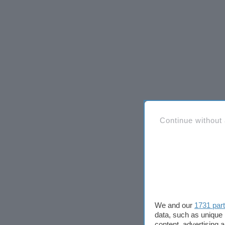
Continue without
We and our
1731 par
data, such as unique 
content, advertising