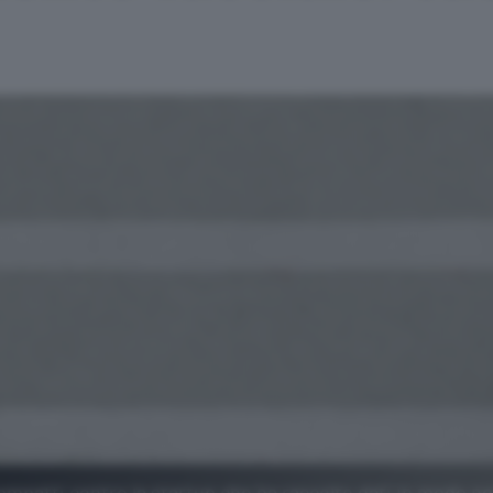
compatti contro la startup che ha raccolto dati in modo n