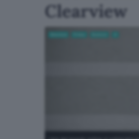
Clearview
Sicurezza
Privacy
Business
AI
I big del mondo online si schierano 