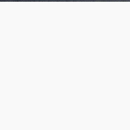
itmi.
Aggiungi Punto Informatico 
Fonte preferita su Goog
Google, YouTube, Facebook e Twitter: tutti contr
del mondo online hanno inoltrato alla startup n
cease-and-desist
chiedendo di interrompere imme
attraverso la quale immagini e video caricati dagli 
vengono raccolti e analizzati per istruire gli algor
artificiale
dedicati al
riconoscimento facciale
da m
delle autorità.