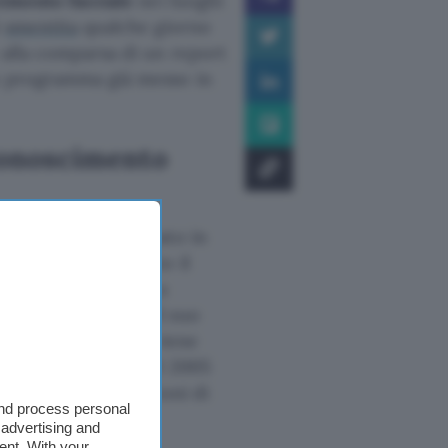
imento facciale
nei luoghi
i
smentita
qualche giorno
 alla comparsa di un report
un programma già messo in
iconoscimento
stria avrebbe avanzato in
tema unico
per tutto il
re i dati necessari a
o da un’immagine del suo
 territorio in cui viene
o di Prüm
siglato nel 2005
ti che include campioni di
and process personal
icoli.
 advertising and
ent. With your