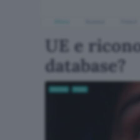
Offerte
Business
Fintech
UE e ricono
database?
Sicurezza
Privacy