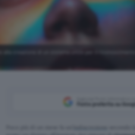
o alla creazione di un sistema unico per il riconoscimento
Aggiungi Punto Informatico 
Fonte preferita su Goog
Poco più di un mese fa un’
indiscrezione
secondo la