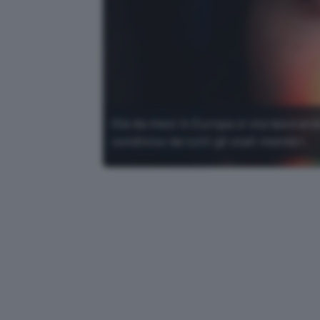
Già da mesi in Europa si sta lavorand
condiviso da tutti gli stati membri.