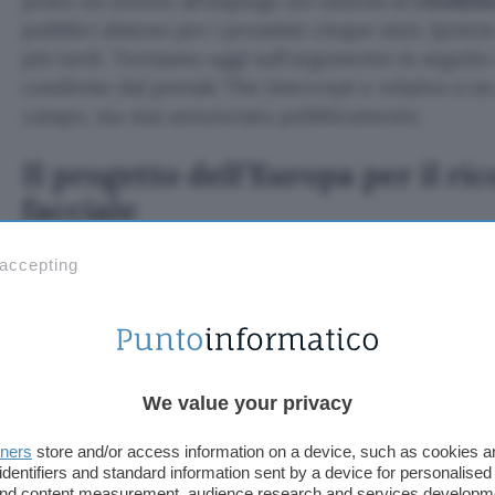
posto un divieto all’impiego dei sistemi di
riconosc
pubblici almeno per i prossimi cinque anni. Ipotes
più tardi. Torniamo oggi sull’argomento in seguito
condiviso dal portale The Intercept e relativo a 
campo, ma mai annunciato pubblicamente.
Il progetto dell’Europa per il r
facciale
Un gruppo di dieci stati membri capitanato dall’Au
 accepting
novembre una proposta finalizzata a creare un
sis
vecchio continente all’interno del quale far conflui
eseguire l’identificazione di un soggetto partend
volto, indipendentemente dal paese di origine o dal
We value your privacy
immortalato. Una possibile espansione del
trattat
attraverso il quale già è stata creata una banca da
tners
store and/or access information on a device, such as cookies 
DNA, impronte digitali e informazioni relative ai ve
identifiers and standard information sent by a device for personalised
 and content measurement, audience research and services developm