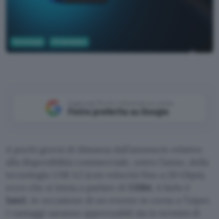
Tecnologia
PC Hardware
Intel
Aggiungi Punto Informatico come
Fonte preferita su Google
A pochi giorni di distanza dall’annuncio relativo
alla disponibilità commerciale, entro l’anno, della
tecnologia USB 3.2 (con velocità fino a 20 Gbps),
ecco che si inizia a parlare di
USB4
. A farlo è
Intel
, in occasione di un evento in corso a Taipei.
I vantaggi saranno apprezzabili sia in termini di