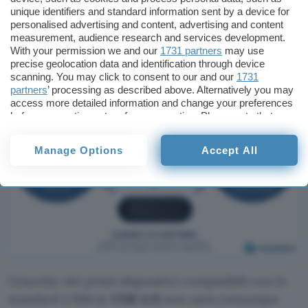
costringeranno i produttori a inserire nei loro
unique identifiers and standard information sent by a device for
personalised advertising and content, advertising and content
hardware una componente esterna dedicata a
measurement, audience research and services development.
questo compito.
With your permission we and our
1731 partners
may use
precise geolocation data and identification through device
scanning. You may click to consent to our and our
1731
partners
’ processing as described above. Alternatively you may
access more detailed information and change your preferences
before consenting or to refuse consenting. Please note that
some processing of your personal data may not require your
consent, but you have a right to object to such processing. Your
Manage Options
Accept All
preferences will apply to this website only. You can change
your preferences or withdraw your consent at any time by
returning to this site and clicking the
privacy policy
button at the
bottom of the webpage.
L’esordio dei primi dispositivi compatibili con lo
standard USB4 (o
USB 4.0
) non sarà comunque