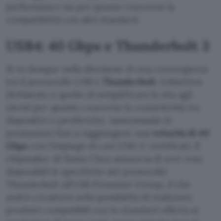
performance sia per quanto concerne la
compatibilità con altri standard.
USB4: 40 Gbps e Thunderbolt 3
Si va dunque nella direzione di una convergenza
tra il protocollo USB e
Thunderbolt
. L’obiettivo
dichiarato è quello di semplificare la vita agli
utenti per quanto concerne la connettività tra
dispositivi e periferiche, aumentando le
prestazioni fino a raggiungere una
velocità di 40
Gbps
con l’impiego di cavi USB-C certificati. Il
chipmaker di Santa Clara annuncia di aver reso
disponibili le specifiche del protocollo
Thunderbolt all’USB Promoter Group, il che
andrà a tradursi nella possibilità di realizzare
prodotti compatibili con lo standard offerta ai