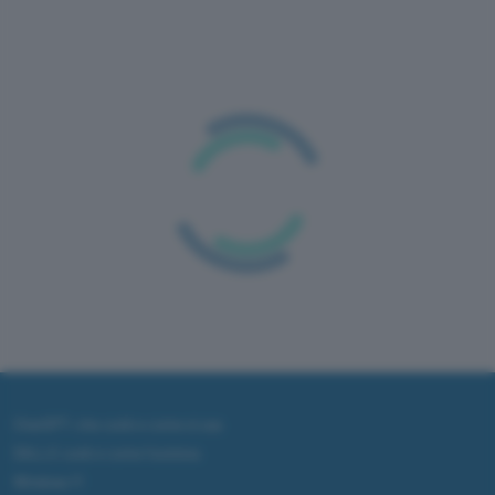
Thunderbolt avvistato su
Windows
MSI presenta la prima scheda madre PC con supporto
alla tecnologia d'interconnessione Thunderbolt
Informatica
App e Software
Sistemi operativi
Aggiungi Punto Informatico come
Fonte preferita su Google
Fino a questo momento la novità
Thunderbolt
è
stata appannaggio dei MacBook Pro e di qualche
Ultrabook altrettanto lussuoso. La tecnologia di