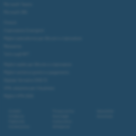
interconnessione voluta da Intel si prepara però a
sbarcare su più ordinari PC Windows grazie agli
sforzi dei produttori OEM e all’arrivo degli
Ivy
Bridge
Intel.
MSI ha appena presentato la nuova motherboard
Z77A-GD80
, dotata di uscita Thunderbolt che
viene gestita con controller dedicato e chipset
Z77 Intel
. Come noto, Thunderbolt raggruppa in
un solo cavo diverse filosofie input/output e
offre una velocità di trasferimento dati fino a
10Gbps, che supera le prestazioni di FireWire e
USB 3.0.
I primissimi test effettuati sul prototipo spiegano
perché la scheda MSI non può ancora debuttare
sul mercato: per forzare il sistema operativo a