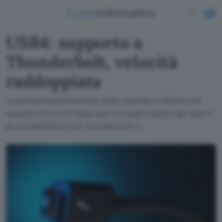
USB4: supporto a
Thunderbolt, velocità
raddoppiata
La prossima evoluzione dello standard offrirà una
velocità fino a 40 Gbps per il trasferimento dei dati e
la compatibilità con Thunderbolt 3.