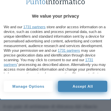
We value your privacy
We and our
1731 partners
store and/or access information on a
device, such as cookies and process personal data, such as
unique identifiers and standard information sent by a device for
personalised advertising and content, advertising and content
measurement, audience research and services development.
With your permission we and our
1731 partners
may use
Informatica
App e Software
precise geolocation data and identification through device
scanning. You may click to consent to our and our
1731
partners
’ processing as described above. Alternatively you may
access more detailed information and change your preferences
before consenting or to refuse consenting. Please note that
some processing of your personal data may not require your
Aggiungi Punto Informatico come
consent, but you have a right to object to such processing. Your
Manage Options
Accept All
Fonte preferita su Google
preferences will apply to this website only. You can change
your preferences or withdraw your consent at any time by
returning to this site and clicking the
privacy policy
button at the
bottom of the webpage.
A un paio di settimane di distanza dal rilascio