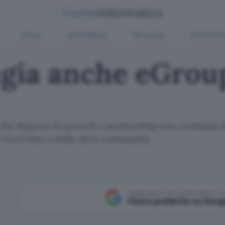
Green
Informatica
Sicurezza
Entertain
gia anche eGrou
che dispone di accordi e partnership con centinaia di
i GeoCities e mille altre community
Aggiungi Punto Informatico 
Fonte preferita su Goog