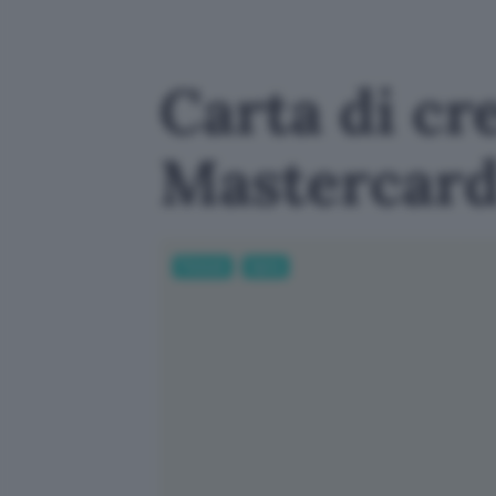
Carta di cre
Mastercard 
Fintech
Carte