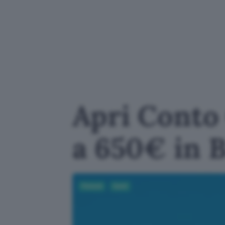
Apri Conto 
a 650€ in 
Fintech
Conti