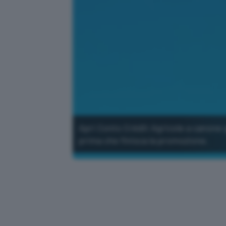
Apri Conto Crédit Agricole a canone 
prima che finisca la promozione.