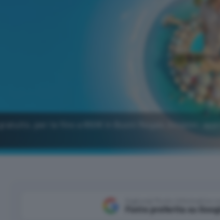
gratuito, per te fino a 650€ in Buoni Regalo Amazon: app
Aggiungi Punto Informatico 
Fonte preferita su Goog