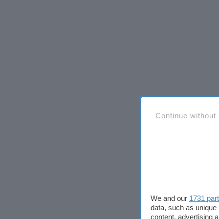
Continue without
We and our
1731 par
data, such as unique 
content, advertising