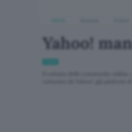
Offerte
Business
Fintech
Yahoo! man
Fintech
Il colosso delle community online, 
catturato da Yahoo!, già padrone d