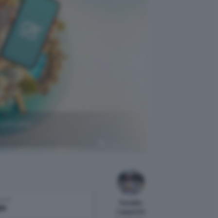
rofittane
Crédit Agricole
come
Osvaldo
le
Lasperini