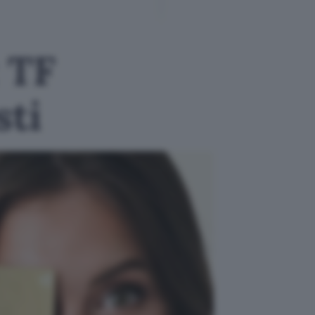
: TF
sti