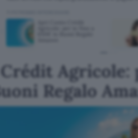
TI POTREBBE INTERESSARE
Apri Conto Crédit
Agricole: per te fino a
650€ in Buoni Regalo
Amazon
Crédit Agricole: 
Buoni Regalo Am