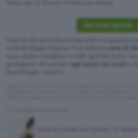
Subito per te 50 euro di Welcome Bonus.
Apri Conto Agricole
Dopo di ché accredita lo stipendio o la pensione p
in Buoni Regalo Amazon. E se utilizzi la
carta di d
euro. Anche consigliare Crédit Agricole porta i suo
guadagnare 50 euro per
ogni amico che inviti
e ot
Buoni Regalo Amazon.
Questo articolo contiene link di affiliazione: acquisti o ordini e
permetteranno al nostro sito di ricevere una commissione ne
offerte potrebbero subire variazioni di prezzo dopo la pubbli
TI POTREBBE INTERESSARE
Carta di credito per l'estero: TF Maste