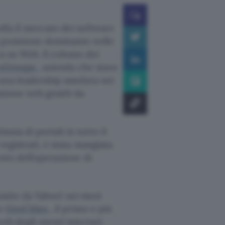
lla il mercato dei software
 posizione dominante nelle
a su Web. Il colosso dei
eGroups
, azienda che stava
una leadership assoluta nei
sione web gestiti da
aia di portali in tutto il
registrati, è stata mangiata
nto dell’operazione di
isite da Yahoo! nei mesi
he
GeoCities
, il primo e più
eb degli utenti internet.