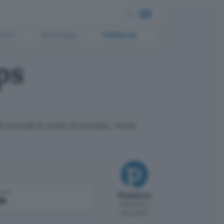
ment
Tecnologia
Pubblicità
ps
 portali in tutto il mondo, viene
come
Redazione
le
Pubblicato il
29 giu 2000