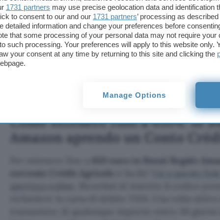
territorio.
ur
1731 partners
may use precise geolocation data and identification 
ick to consent to our and our
1731 partners
’ processing as described 
detailed information and change your preferences before consenting
Fai tutto in sicurezza aprendo il tuo nuovo
conto 
te that some processing of your personal data may not require your 
Africole
adesso. Trasferisci il conto di altre banc
t to such processing. Your preferences will apply to this website only
aw your consent at any time by returning to this site and clicking the
direttamente dall’app. Paga tutto senza pensieri e 
webpage.
Carica la tua carta nel wallet per pagare anche qu
portafoglio. Monitora i tuoi conti quando vuoi. R
con il tuo Gestore o accedi a un supporto di assis
Manage Options
Come ottenere fino a 650€ in B
Amazon aprendo un Conto Crédi
Per ottenere fino a
650 euro in Buoni Regalo Am
corrente Crédit Agricole
è facile!
Vai a questo link
apertura online
. Ricordati di inserire il codice pr
richiedere la carta di debito VISA. Una volta attiv
transazione di qualunque importo entro 30 giorni d