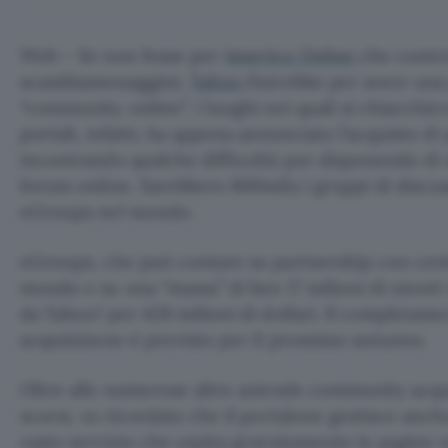
Web – Se non fosse per
America Online
che contro
scambiamessaggini,
Yahoo
finirebbe per avere una
“community online”, i luoghi nei quali si chiacchier
portali, infatti, ha appena annunciato l’acquisto di
incontrando qualche difficoltà pur disponendo di 
forum online. Sarebbero 800mila i gruppi di discus
eGroups nel mondo.
eGroups, che può contare su partnership con centin
mondo e su una “massa” di ben 17 milioni di utenti 
da Yahoo! per 428 milioni di dollari. Il completame
acquisizione è previsto per il prossimo autunno.
Oltre alle numerose altre aziende community acqu
scorsi, va ricordato che il portalone gestisce anc
vasto servizio che ospita gratuitamente le pagine w